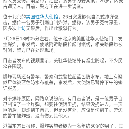
他人员受伤。消息称，经查，该男子为姜某某，26岁，内蒙
古通辽人。目前，警方正在进一步调查。
位于北京的
美国驻华大使馆
，26日突发疑似自杀式炸弹袭
击，据传一名男子引爆自制炸弹。据称，该男子冤情深重，
因多次
上访
无果后，作出此激烈行为。
7月26日13时05分左右，位于北京的美国驻华大使馆门口发
生爆炸，事发后，使馆附近路段拉起封锁线，相关路段也被
封闭，警方已在处理现场。
目击者发布的视频显示，美驻华使馆外有烟尘腾起，不少民
众在围观。
爆炸现场还有警车，警察和武警拉起蓝色防水布，地上有疑
似尸体被蓝色防水布覆盖，事发后，大使馆已暂停下午的签
证服务。
对于爆炸原因，网路众说纷纭。有目击者说，是一位男子自
己制造了一个炸弹，想要往使馆里扔，结果没扔进去，一声
巨响后，却炸到了自己，但是没有死，应该是伤到了。旁边
的警车被炸毁，没有伤到其他人。
港媒东方日报称，爆炸实施者疑为一名年约50岁的男子，其