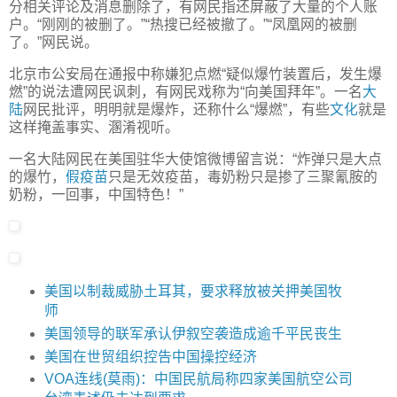
分相关评论及消息删除了，有网民指还屏蔽了大量的个人账
户。“刚刚的被删了。”“热搜已经被撤了。”“凤凰网的被删
了。”网民说。
北京市公安局在通报中称嫌犯点燃“疑似爆竹装置后，发生爆
燃”的说法遭网民讽刺，有网民戏称为“向美国拜年”。一名
大
陆
网民批评，明明就是爆炸，还称什么“爆燃”，有些
文化
就是
这样掩盖事实、溷淆视听。
一名大陆网民在美国驻华大使馆微博留言说：“炸弹只是大点
的爆竹，
假疫苗
只是无效疫苗，毒奶粉只是掺了三聚氰胺的
奶粉，一回事，中国特色！”
美国以制裁威胁土耳其，要求释放被关押美国牧
师
美国领导的联军承认伊叙空袭造成逾千平民丧生
美国在世贸组织控告中国操控经济
VOA连线(莫雨)：中国民航局称四家美国航空公司