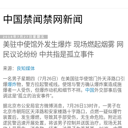
中国禁闻禁网新闻
2018年7月27日星期五
美驻中使馆外发生爆炸 现场燃起烟雾 网
民议论纷纷 中共指是孤立事件
来源：
良知媒体
一名男子星期四（7月26日）在美国驻华使馆门外天泽路口引
爆
爆炸
物，警方拉起警戒线。使馆与警方确认爆炸案造成施
爆者一人受伤，但爆炸动机和细节不祥。
中国
外交部事后强
调这是“孤立的治安事件”。
据北京市公安局官方微博消息，7月26日13时许，一男子在
北京市朝阳区天泽路和安家楼路十字路口，点燃一疑似爆竹
装置后，发生爆燃，导致其手部受伤，无生命危险。附近巡
逻民警迅速开展处置，将该男子控制并送医治疗，现场无其