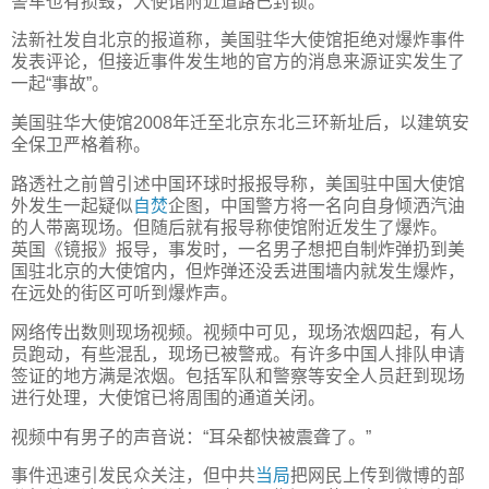
警车也有损毁，大使馆附近道路已封锁。
法新社发自北京的报道称，美国驻华大使馆拒绝对爆炸事件
发表评论，但接近事件发生地的官方的消息来源证实发生了
一起“事故”。
美国驻华大使馆2008年迁至北京东北三环新址后，以建筑安
全保卫严格着称。
路透社之前曾引述中国环球时报报导称，美国驻中国大使馆
外发生一起疑似
自焚
企图，中国警方将一名向自身倾洒汽油
的人带离现场。但随后就有报导称使馆附近发生了爆炸。
英国《镜报》报导，事发时，一名男子想把自制炸弹扔到美
国驻北京的大使馆内，但炸弹还没丢进围墙内就发生爆炸，
在远处的街区可听到爆炸声。
网络传出数则现场视频。视频中可见，现场浓烟四起，有人
员跑动，有些混乱，现场已被警戒。有许多中国人排队申请
签证的地方满是浓烟。包括军队和警察等安全人员赶到现场
进行处理，大使馆已将周围的通道关闭。
视频中有男子的声音说：“耳朵都快被震聋了。”
事件迅速引发民众关注，但中共
当局
把网民上传到微博的部