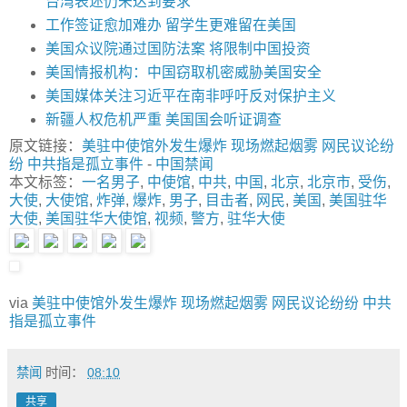
台湾表述仍未达到要求
工作签证愈加难办 留学生更难留在美国
美国众议院通过国防法案 将限制中国投资
美国情报机构：中国窃取机密威胁美国安全
美国媒体关注习近平在南非呼吁反对保护主义
新疆人权危机严重 美国国会听证调查
原文链接：
美驻中使馆外发生爆炸 现场燃起烟雾 网民议论纷
纷 中共指是孤立事件
-
中国禁闻
本文标签：
一名男子
,
中使馆
,
中共
,
中国
,
北京
,
北京市
,
受伤
,
大使
,
大使馆
,
炸弹
,
爆炸
,
男子
,
目击者
,
网民
,
美国
,
美国驻华
大使
,
美国驻华大使馆
,
视频
,
警方
,
驻华大使
via
美驻中使馆外发生爆炸 现场燃起烟雾 网民议论纷纷 中共
指是孤立事件
禁闻
时间：
08:10
共享