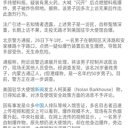
手持塑料瓶，疑装有黑火药，大喊〝闪开〞后点燃塑料瓶爆
炸，男子被炸伤倒地。据称，该男子因多次上访无果后作出
此激烈行为。
法广引述一名知情者透露，上述男子是一访民，自称冤情深
重，长期上访不果，走投无路才到美国驻华大使馆自爆。
北京警方通报，26日下午1时，一名男子在朝阳区天泽路和安
家楼路十字路口，点燃一疑似爆竹装置后发生爆燃，导致其
手部受伤，无生命危险。
通报称，附近巡警迅速展开处理，将该男子控制并送医治
疗，现场无其他人员受伤。经调查发现，该名26岁姜姓男
子，内蒙古通辽人，(但港媒称，是一名年约50岁男子)。目
前，警方正在进一步调查。
美国驻华大使馆
新闻
发言人柯英豪（Nolan Barkhouse）称，
已得知此事，对涉及使馆安全政策方面的消息不予评论。
因有事发是众多
中国
人排队等候入馆签证，多名目击者迅速
上传视频和图文上可以看到，爆炸规模不大，现场有灰色烟
雾升起。中央社报道，在网上流传的视频显示，，一名男子
自制爆炸物，原先想扔进大使馆内，却在他身边爆炸，旁边