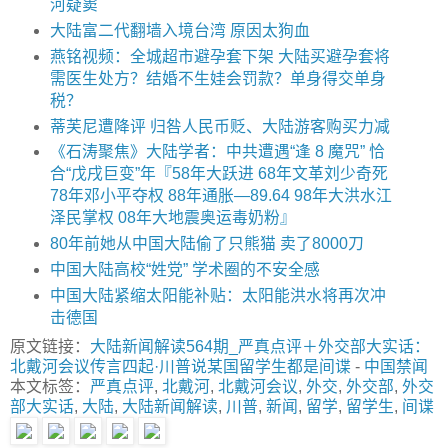
河疑窦
大陆富二代翻墙入境台湾 原因太狗血
燕铭视频：全城超市避孕套下架 大陆买避孕套将
需医生处方？结婚不生娃会罚款？单身得交单身
税？
蒂芙尼遭降评 归咎人民币贬、大陆游客购买力减
《石涛聚焦》大陆学者：中共遭遇“逢 8 魔咒” 恰
合“戊戌巨变”年『58年大跃进 68年文革刘少奇死
78年邓小平夺权 88年通胀—89.64 98年大洪水江
泽民掌权 08年大地震奥运毒奶粉』
80年前她从中国大陆偷了只熊猫 卖了8000刀
中国大陆高校“姓党” 学术圈的不安全感
中国大陆紧缩太阳能补贴：太阳能洪水将再次冲
击德国
原文链接：
大陆新闻解读564期_严真点评＋外交部大实话：
北戴河会议传言四起·川普说某国留学生都是间谍
-
中国禁闻
本文标签：
严真点评
,
北戴河
,
北戴河会议
,
外交
,
外交部
,
外交
部大实话
,
大陆
,
大陆新闻解读
,
川普
,
新闻
,
留学
,
留学生
,
间谍