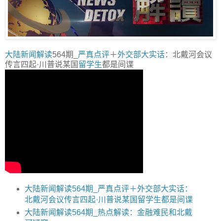
大陆新闻解读
564期_
严真点评
＋
外交部大实话
：北戴河会议
传言四起·川普说某国
留学生
都是间谍
大陆新闻解读564期_严真点评＋外交部大实话：
北戴河会议传言四起·川普说某国留学生都是间谍
大陆新闻解读564期_热点解读：金融难民和北戴