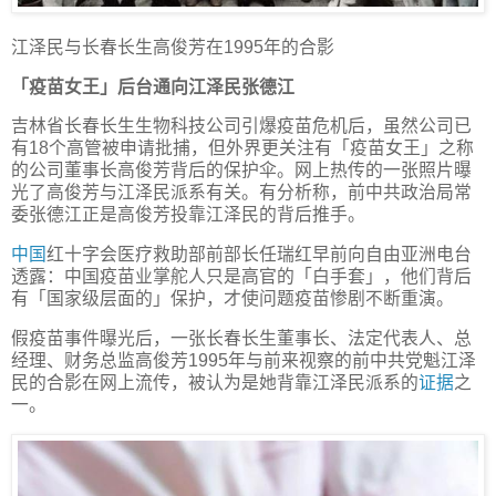
江泽民与长春长生高俊芳在1995年的合影
「疫苗女王」后台通向江泽民张德江
吉林省长春长生生物科技公司引爆疫苗危机后，虽然公司已
有18个高管被申请批捕，但外界更关注有「疫苗女王」之称
的公司董事长高俊芳背后的保护伞。网上热传的一张照片曝
光了高俊芳与江泽民派系有关。有分析称，前中共政治局常
委张德江正是高俊芳投靠江泽民的背后推手。
中国
红十字会医疗救助部前部长任瑞红早前向自由亚洲电台
透露：中国疫苗业掌舵人只是高官的「白手套」，他们背后
有「国家级层面的」保护，才使问题疫苗惨剧不断重演。
假疫苗事件曝光后，一张长春长生董事长、法定代表人、总
经理、财务总监高俊芳1995年与前来视察的前中共党魁江泽
民的合影在网上流传，被认为是她背靠江泽民派系的
证据
之
一。