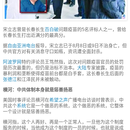
宋立志曾是长春长生
百白破
问题疫苗的5名评标人之一，曾给
长春长生打出近满分的最高分。
据
自由亚洲电台
报导，宋立志已于8月8日或9日不治身亡，但
中共官方对有关消息守口如瓶，资讯遭全面封杀。
阿波罗网
特约评论员王笃然指，这次对问题疫苗官员的处罚
是历次最重的，但仍是治标不治本。
大陆
专家披露，疫苗的
暴利润和垄断使得疫苗前台都是白手套，这长春长生后面的
张德江
和江泽民并未被触动。
横河：中共体制本身就是惩善扬恶
美国时事评论员横河在
希望之声
广播电台访谈时曾表示，中
共这个
系统
它是一个做恶的系统，这个做恶的系统，它整体
一个设计就是惩善扬恶。
横河指，这个人再好、再是一个正常人，一旦他为这个制度
服务的时候，当他成为这个制度的一员的时候，也就是说成