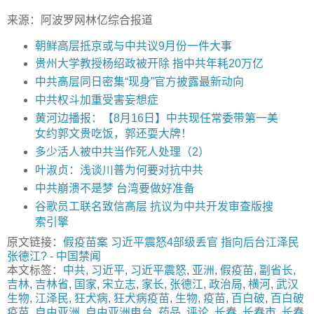
来源：阿波罗网林亿综合报道
朝鲜高层抵京或与中共议9月份一件大事
贵州大学教授杨绍政被开除 指中共年耗20万亿
中共高层同日密集“现身”官方披露最新动向
中共权斗加重受害妄想症
黄河边播报：【8月16日】中共现任常委带第一美
女约郭文贵吃饭，郭还耍大牌！
多少活人被中共当作死人处理（2）
叶淑贞：浅谈川普为何要对抗中共
中共崩溃不是梦 台湾要做好准备
谷歌员工联名致信高层 抗议为中共开发审查版搜
索引擎
原文链接：
假疫苗案 习近平震怒4部级丢官 指向后台江泽民
张德江?
-
中国禁闻
本文标签：
中共
,
习近平
,
习近平震怒
,
亚洲
,
假疫苗
,
副省长
,
吉林
,
吉林省
,
国家
,
宋立志
,
家长
,
张德江
,
政治局
,
横河
,
武汉
生物
,
江泽民
,
狂犬病
,
狂犬病疫苗
,
生物
,
疫苗
,
百白破
,
百白破
疫苗
,
自由亚洲
,
自由亚洲电台
,
药品
,
评论
,
长春
,
长春市
,
长春