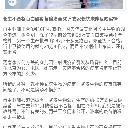
长生不合格百白破疫苗倍增至50万支家长忧未能反映实情
自由亚洲电台8月16日报道指，国务院调查组对长生生物的调
查中进一步查明，除了较早前公布逾25万支百白破疫苗不合
格外，另一个生产批号的24万7千多支疫苗，亦证实不合格，
当中已被使用的就有24万4千支，而且不仅销往山东省，还有
安徽省。
河南家长何方美的女儿因注射假疫苗引发灰质脊椎炎，目前
在北京为女儿求医。她表示，实际不合格的疫苗肯定不止官
方公布的那么少。
所谓的补种，就补种武汉生物的疫苗，武汉生物的疫苗都有
问题了，不就是换汤不换药？
自由亚洲报道还披露，武汉生物公司生产的约40万支百白破
疫苗，早在去年11月被验出不合格，但在今年5月底只是被行
政处罚。不过有关的处罚书至今仍未公开，涉案的疫苗情况
亦未被披露。
山西家长易文龙指出，目前公布长生生物出产的不合格疫苗