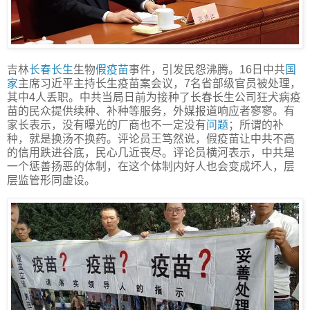
吉林
长春长生
生物
假疫苗
事件，引发民怨沸腾。16日中共
国
家
主席习近平主持长生疫苗案会议，7名省部级官员被处理，
其中4人丢职。中共当局日前为接种了长春长生公司狂犬病疫
苗的民众提供续种、补种等服务，外媒报道响应者寥寥。有
家长表示，没有曝光的厂商也不一定没有
问题
；所谓的补
种，就是换汤不换药。评论员王笃然说，假疫苗让中共不高
的信用跌进谷底，民心几近丧尽。评论员横河表示，中共是
一个惩善扬恶的体制，在这个体制内好人也会变成坏人，层
层监管形同虚设。