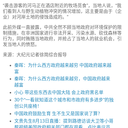
“袭击游客的河马正在酒店附近的牧场觅食”，当地人说，“我
们看到人与野生动植物冲突的情况增加，这主要是由于（企
业）对河岸土地的侵蚀造成的。”
此前外媒一直披露，中共全然不顾当地政府对环境保护的限
制措施，在非洲国家进行非法开采、污染水源、砍伐森林等
行为，同时贿赂当地政府，并抢占了当地人的就业机会，引
发当地人的愤怒。
来源：大纪元记者徐简综合报导
秦晖：为什么西方政府越来越穷 中国政府越来越
富
秦晖：为什么西方政府越来越穷，中国政府越来
越富
小心 带这些东西去中国大陆 会上政府黑名单
30个“一看就知道这个城市和市政府有多进步”的独
创公共座椅！
中国政府鼓励生育 生不生又是国家说了算？
文贵先生8月13日直播：提到路德访谈大卫等小哥
帮视频美国政府相关部门都在观看，卢比奥议员