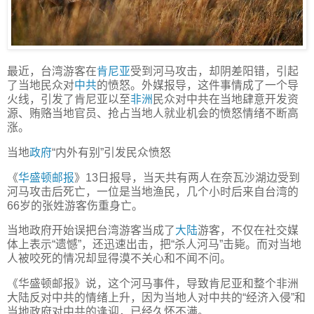
最近，台湾游客在
肯尼亚
受到河马攻击，却阴差阳错，引起
了当地民众对
中共
的愤怒。外媒报导，这件事情成了一个导
火线，引发了肯尼亚以至
非洲
民众对中共在当地肆意开发资
源、贿赂当地官员、抢占当地人就业机会的愤怒情绪不断高
涨。
当地
政府
“内外有别”引发民众愤怒
《
华盛顿邮报
》13日报导，当天共有两人在奈瓦沙湖边受到
河马攻击后死亡，一位是当地渔民，几个小时后来自台湾的
66岁的张姓游客伤重身亡。
当地政府开始误把台湾游客当成了
大陆
游客，不仅在社交媒
体上表示“遗憾”，还迅速出击，把“杀人河马”击毙。而对当地
人被咬死的情况却显得漠不关心和不闻不问。
《华盛顿邮报》说，这个河马事件，导致肯尼亚和整个非洲
大陆反对中共的情绪上升，因为当地人对中共的“经济入侵”和
当地政府对中共的逢迎，已经久怀不满。