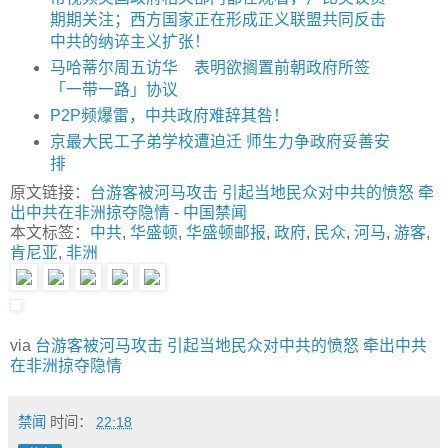
期期关注；西方国家正在形成正义联盟共同反击
中共的纳谇主义扩张！
马哈蒂尔周五访华 表明欲搁置前朝政府所签
「一带一路」协议
P2P频爆雷，中共政府难辞其咎！
京最大民工子弟学校遭迫迁 师生力争政府妥善安
排
原文链接：
台游客被河马攻击 引起当地民众对中共的愤怒 牵
出中共在非洲掠夺隐情
-
中国禁闻
本文标签：
中共
,
华盛顿
,
华盛顿邮报
,
政府
,
民众
,
河马
,
游客
,
肯尼亚
,
非洲
via
台游客被河马攻击 引起当地民众对中共的愤怒 牵出中共
在非洲掠夺隐情
禁闻
时间：
22:18