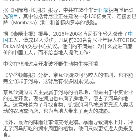
据《国际商业时报》报导，中共在35个非洲
国家
拥有基础设
施
项目
，其中包括肯尼亚正在建设一条130亿美元、连接蒙巴
萨（Mombasa）港口和首都内罗毕的铁路。
据《泰晤士报》报导，2016年200名肯尼亚年轻人袭击了
中
国
工人，造成14人受伤。几周前300名肯尼亚年轻人在CRBC
Duka Moja交易中心抗议。他们的不满是：为什么要进口廉
价的中国工人，而不给当地人提供工作？
中资在非洲过度开发破坏野生动物生存环境
《华盛顿邮报》分析，奈瓦沙湖边河马咬人的惨剧，也不能
完全怪罪于河马，这背后有很多因素促成。
奈瓦沙湖边过去主要属于河马的栖息地，但是由于中资企业
的过度开发，现在湖边也布满了房地产，侵占了河马的地
盘。这意味着为了寻找食物，饥饿的河马被迫更靠近人类活
动的农场或酒店，也为当地人带来了更大的威胁。
此外，最近的降雨让事情变得更糟。暴雨导致湖水上升，冲
走了河马所吃的湖水周围的植物，他们只能更接近人类来觅
食。