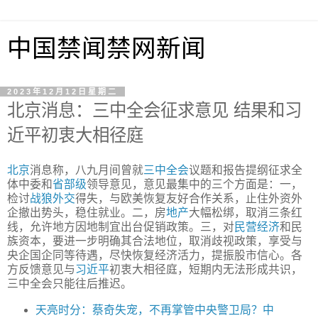
中国禁闻禁网新闻
2023年12月12日星期二
北京消息：三中全会征求意见 结果和习
近平初衷大相径庭
北京
消息称，八九月间曾就
三中全会
议题和报告提纲征求全
体中委和
省部级
领导意见，意见最集中的三个方面是：一，
检讨
战狼外交
得失，与欧美恢复友好合作关系，止住外资外
企撤出势头，稳住就业。二，房
地产
大幅松绑，取消三条红
线，允许地方因地制宜出台促销政策。三，对
民营经济
和民
族资本，要进一步明确其合法地位，取消歧视政策，享受与
央企国企同等待遇，尽快恢复经济活力，提振股市信心。各
方反馈意见与
习近平
初衷大相径庭，短期内无法形成共识，
三中全会只能往后推迟。
天亮时分：蔡奇失宠，不再掌管中央警卫局？中