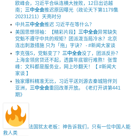
欧峰会，习近平合纵连横大挫败，12日出访越
南；
三中全会
推迟原因曝光（政论天下第1179集
20231211）天亮时分
中共
三中全会
推迟 习近平在等什么？
美国思想领袖：【精彩片段】
三中全会
异常缺失
党魁不遵守中共的规矩？团派泼当局冷水？北京
连出刺激措施 只为「拖」字诀？ - #新闻大家谈
李克强S，党魁变了？
三中全会
没了，团派反扑？
上海金领房贷还不起，透露年底银行难熬！张雪
峰：文科都是服务业，网上吵翻天！【 #新闻大
家谈 】
独家爆料精准无比，习近平送刘源去秦城陪伴刘
亚洲，
三中全会
重回改革开放。《老灯开讲第441
期》
法国犹太老板：神告诉我们，只有一位中国人能
救人类