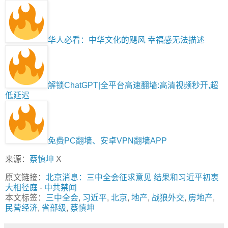
华人必看：中华文化的飓风 幸福感无法描述
解锁ChatGPT|全平台高速翻墙:高清视频秒开,超
低延迟
免费PC翻墙、安卓VPN翻墙APP
来源：
蔡慎坤
X
原文链接：
北京消息：三中全会征求意见 结果和习近平初衷
大相径庭
-
中共禁闻
本文标签：
三中全会
,
习近平
,
北京
,
地产
,
战狼外交
,
房地产
,
民营经济
,
省部级
,
蔡慎坤