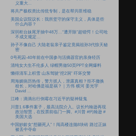
义重大...
将共产极权类比传统专制，是在帮共匪维稳
美国众议院议长：我所坚守的保守主义，具体是些
什么内容？
深圳柜台妹尾牙抽中48万…“遭开除”超错愕！公司呛
不成文规定…
孙子不像自己 大陆老翁亲子鉴定竟揭祖孙3代惊天秘
密
0号死囚-40年前在中国参与活摘器官的亲身经历
清纯女大生不伦多人 绿帽男做50页PPT全网爆料
懒得清车上积雪 山东驾驶“挖2洞” 吓坏交警
周海媚病历热传，警方抓人，泄露真相？拒不撤换
校长，对哈佛是福是祸？｜方伟 横河 姜光宇
David ...
江峰：滴滴出行倒霉在习近平的疑神疑鬼
川普1.6事件案子，最高法院介入。议长约翰逊再现
政治智慧，在投票前临门一脚。#川普 #约翰逊 #
美国大选
中国妙龄女“想砸死人”！闯高楼连抛8块砖 路过正妹
被丢中夺命