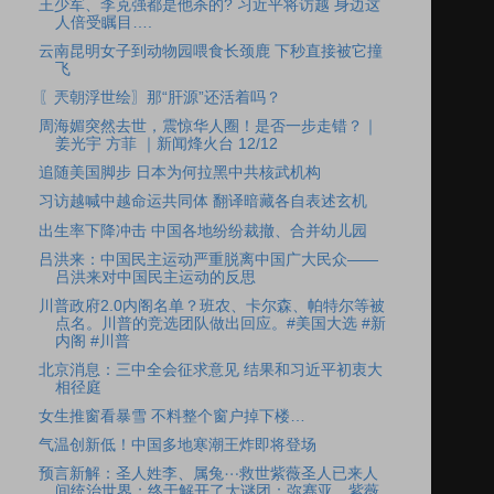
王少军、李克强都是他杀的? 习近平将访越 身边这
人倍受瞩目….
云南昆明女子到动物园喂食长颈鹿 下秒直接被它撞
飞
〖兲朝浮世绘〗那“肝源”还活着吗？
周海媚突然去世，震惊华人圈！是否一步走错？｜
姜光宇 方菲 ｜新闻烽火台 12/12
追随美国脚步 日本为何拉黑中共核武机构
习访越喊中越命运共同体 翻译暗藏各自表述玄机
出生率下降冲击 中国各地纷纷裁撤、合并幼儿园
吕洪来：中国民主运动严重脱离中国广大民众——
吕洪来对中国民主运动的反思
川普政府2.0内阁名单？班农、卡尔森、帕特尔等被
点名。川普的竞选团队做出回应。#美国大选 #新
内阁 #川普
北京消息：三中全会征求意见 结果和习近平初衷大
相径庭
女生推窗看暴雪 不料整个窗户掉下楼…
气温创新低！中国多地寒潮王炸即将登场
预言新解：圣人姓李、属兔⋯救世紫薇圣人已来人
间统治世界；终于解开了大谜团：弥赛亚、紫薇