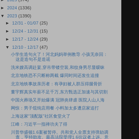
►
2024
(1336)
▼
2023
(1390)
►
12/31 - 01/07
(25)
►
12/24 - 12/31
(15)
►
12/17 - 12/24
(29)
▼
12/10 - 12/17
(47)
小学生造句火了！河北妈妈举例教导 小孩无奈回：
这是造句不是造谣
洗米嫂高调赴宴,穿吊带镂空装,和纹身男尽显暧昧
北京地铁恐不只断称两截 爆同时间还发生追撞
北京地铁事故亲历者：有孕妇被人群压得腿骨折
董宇辉真实年薪不足千万,东方甄选正加速与其切割
中国火葬场又开始爆满 冠肺炎肆虐 医院人山人海
网惊：男子馄饨店用餐 小料加太多遭店家追打
上海这家“顶配版”社区食堂火了
江峰：习近平一指禅功夫了得
川普华盛顿1.6案被暂停。共和党人全票支持弹劾调
查，亨特助攻。最高法院受理1.6抗议者上诉。意