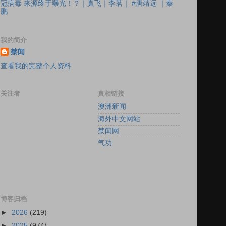
冠病毒 来源终于曝光！？｜真飞｜李茗｜ #唐靖远 ｜秦
鹏
我的简介
禁闻
查看我的完整个人资料
关注者
真相链接
澳洲新闻
海外中文网站
禁闻网
气功
博客归档
►
2026
(219)
►
2025
(974)