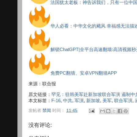
法国犹太老板：神告诉我们，只有一位中
华人必看：中华文化的飓风 幸福感无法描
解锁ChatGPT|全平台高速翻墙:高清视频
免费PC翻墙、安卓VPN翻墙APP
来源：联合报
原文链接：
罕见：驻韩美军赴新加坡联合军演 遏制中
本文标签：
F-16
,
中共
,
军演
,
新加坡
,
美军
,
联合军演
,
发帖者
禁闻
时间：
11:45
没有评论: