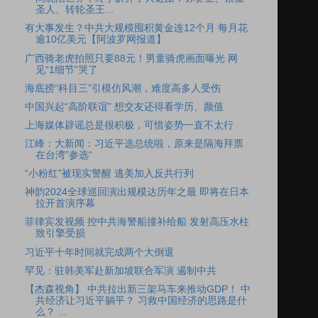
圣人、转轮圣王...
有大事发生？中共大规模囤积黄金连12个月 每月花
逾10亿美元【阿波罗网报道】
广西骑老虎拍照只要88元！男童骑虎画面曝光 网
见“1细节”哭了
海底捞“科目三”引模仿风潮，难度高多人受伤
中国兴起“高阶联谊” 想交友还得看学历、颜值
上海媒体辟谣总是很积极，可惜姿势一直不太行
江峰：大新闻：习近平选总统啦，原来是隔海拜票
在台湾”参选“
“小粉红”被现实警醒 逃美加入反共行列
神韵2024全球巡回演出规模达历年之最 即将在日本
拉开首演序幕
菲律宾发视频 控中共海警船撞补给船 发射高压水柱
致引擎受损
习近平十年时间就完成两个大倒退
罕见：驻韩美军赴新加坡联合军演 遏制中共
【杰森视角】 中共拉出新三架马车来推动GDP！ 中
共经济让习近平躺平？ 习救中国经济的思路是什
么？ ...