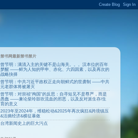
禁书网最新禁书禁片
曾节明：满清入主的关键不是山海关。。。汉本位的百年
梦醒 ——鲜为人知的甲申、赤化、六四因素，以及再次的
战略抉择
曾节明：中共习近平政权正走向朝鲜式的世袭制 ——中共
元老群体将被屠灭
曾节明：对崇祯“殉国”的反思：自寻短见不是尊严，而是
愚蠢 ——兼论柴玲鼓吹流血的邪恶，以及反对派生存/生
育的意义
2023年至2024年，维稳松动&2025年再次疯狂&跨境镇压
&活摘经济&横征暴敛
台湾新闻史上的巨大污点