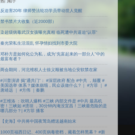
热门帖子
反迫害20年 律师赞法轮功学员带动世人觉醒
禁书禁片大收集（近2000部）
染超级病毒武汉女孩曝光真相 临死遭中共逼迫“认罪”
秦光荣私生活混乱 怀孕情妇找到市委大院
邓朴方是如何化公为私，成为“先富起来的一部分人”中的
最富有者？
两会期间，河北维权人士徐义顺被当地公安软禁在家
#川普演讲 揭“通共门”： #深层政府 配合 #中共 ，颠覆 #
美国选举 体系？媒体崩塌，民众该做什么？｜ #方菲 ｜ #
唐靖远 ｜ #方伟 ｜秦鹏
#王维洛 ：吹哨人爆料 #三峡 内部文件是 #中共 最高机
密！三峡如 #溃坝 ，30分钟内淹没宜昌！三峡最危险的是
哪几部分？| #方菲 播客
【史海】中共将中国夜莺岛赠送越南始末
1000页福西日记、400页病毒密档，藏着怎样黑幕？ #新