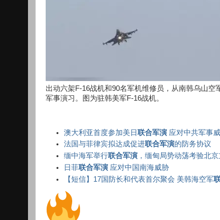
出动六架F-16战机和90名军机维修员，从南韩乌山空
军事演习。图为驻韩美军F-16战机。
澳大利亚首度参加美日
联合军演
应对中共军事
法国与菲律宾拟达成促进
联合军演
的防务协议
缅中海军举行
联合军演
，缅甸局势动荡考验北京
日菲
联合军演
应对中国南海威胁
【短信】17国防长和代表首尔聚会 美韩海空军