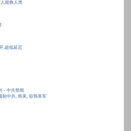
国人能救人类
述
秒开,超低延迟
共
-
中共禁闻
遏制中共
,
韩美
,
驻韩美军