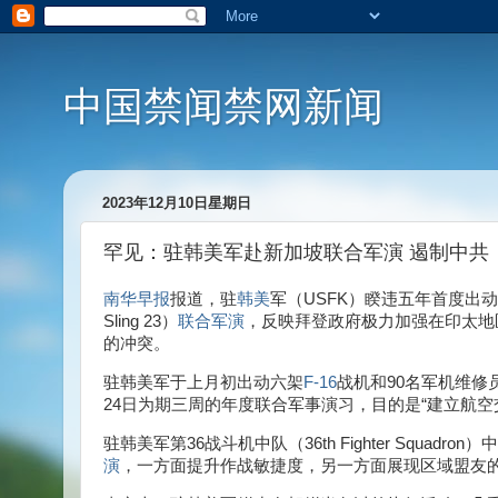
中国禁闻禁网新闻
2023年12月10日星期日
罕见：驻韩美军赴新加坡联合军演 遏制中共
南华早报
报道，驻
韩美
军（USFK）睽违五年首度出
Sling 23）
联合军演
，反映拜登政府极力加强在印太地
的冲突。
驻韩美军于上月初出动六架
F-16
战机和90名军机维修
24日为期三周的年度联合军事演习，目的是“建立航
驻韩美军第36战斗机中队（36th Fighter Squadro
演
，一方面提升作战敏捷度，另一方面展现区域盟友