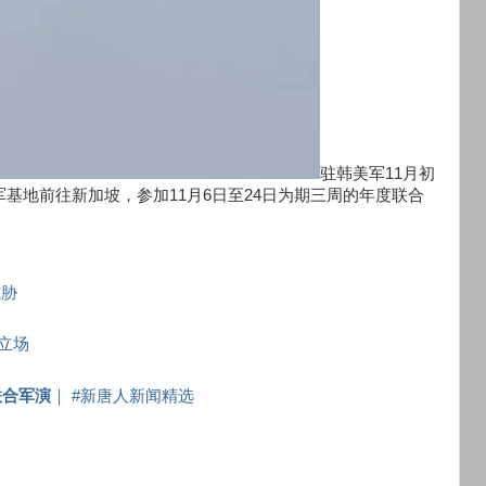
驻韩美军11月初
军基地前往新加坡，参加11月6日至24日为期三周的年度联合
威胁
立场
联合军演
｜ #新唐人新闻精选