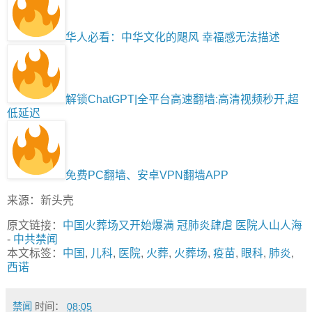
华人必看：中华文化的飓风 幸福感无法描述
解锁ChatGPT|全平台高速翻墙:高清视频秒开,超
低延迟
免费PC翻墙、安卓VPN翻墙APP
来源：新头壳
原文链接：
中国火葬场又开始爆满 冠肺炎肆虐 医院人山人海
-
中共禁闻
本文标签：
中国
,
儿科
,
医院
,
火葬
,
火葬场
,
疫苗
,
眼科
,
肺炎
,
西诺
禁闻
时间：
08:05