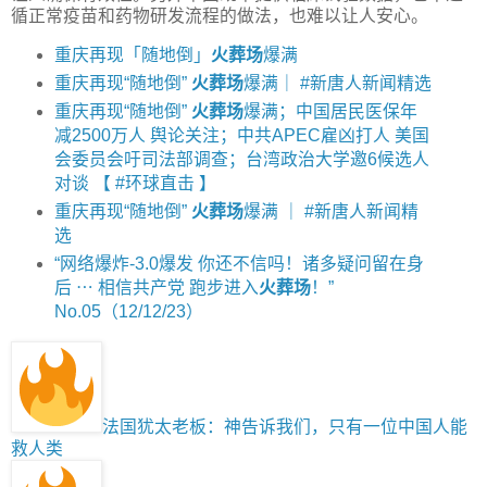
循正常疫苗和药物研发流程的做法，也难以让人安心。
重庆再现「随地倒」
火葬场
爆满
重庆再现“随地倒”
火葬场
爆满｜ #新唐人新闻精选
重庆再现“随地倒”
火葬场
爆满；中国居民医保年
减2500万人 舆论关注；中共APEC雇凶打人 美国
会委员会吁司法部调查；台湾政治大学邀6候选人
对谈 【 #环球直击 】
重庆再现“随地倒”
火葬场
爆满 ｜ #新唐人新闻精
选
“网络爆炸-3.0爆发 你还不信吗！诸多疑问留在身
后 ⋯ 相信共产党 跑步进入
火葬场
！”
No.05（12/12/23）
法国犹太老板：神告诉我们，只有一位中国人能
救人类