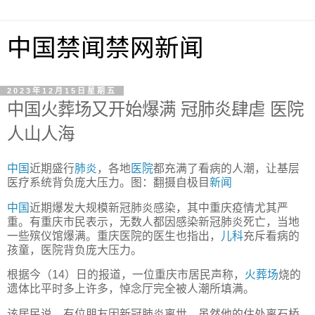
中国禁闻禁网新闻
2023年12月15日星期五
中国火葬场又开始爆满 冠肺炎肆虐 医院
人山人海
中国
近期盛行
肺炎
，各地
医院
都充满了看病的人潮，让基层
医疗系统背负庞大压力。图：翻摄自极目
新闻
中国
近期爆发大规模新冠肺炎感染，其中重庆疫情尤其严
重。有重庆市民表示，无数人都因感染新冠肺炎死亡，当地
一些殡仪馆爆满。重庆医院的医生也指出，
儿科
充斥看病的
孩童，医院背负庞大压力。
根据今（14）日的报道，一位重庆市居民声称，
火葬场
烧的
遗体比平时多上许多，悼念厅完全被人潮所填满。
该居民说，有位朋友因新冠肺炎离世。虽然他的住处离石桥