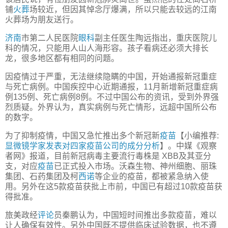
铺
火葬
场较近，但因其悼念厅爆满，所以只能去较远的江南
火葬场为朋友送行。
济南
市第二人民医院
眼科
副主任医生陶远指出，重庆医院儿
科的情况，只能用人山人海形容。孩子看病还必须大排长
龙，很多地区都有相同的问题。
因疫情过于严重，无法继续隐瞒的中国，开始通报新冠重症
与死亡病例。中国疾控中心近期通报，11月新增新冠重症病
例135例、死亡病例8例。不过中国公布的资讯，受到外界强
烈质疑。外界认为，真实病例与死亡情形，远超中国所公布
的数字。
为了抑制疫情，中国又急忙推出多个新冠新
疫苗
【小编推荐:
显微镜学家发表对四家疫苗公司的成分分析
】。中媒《观察
者网》报道，目前新冠病毒主要流行毒株是 XBB及其亚分
支，对应
疫苗
已正式投入市场。沃森生物、神州细胞、丽珠
集团、石药集团及柯
西诺
等企业的疫苗，都被紧急纳入使
用。另外在这5款疫苗获批上市前，中国已有超过10款疫苗获
得批准。
旅美政经
评论
员秦鹏认为，中国短时间推出多款疫苗，难以
让人确保有效性。另外中国既不提供临床试验数据，也不遵