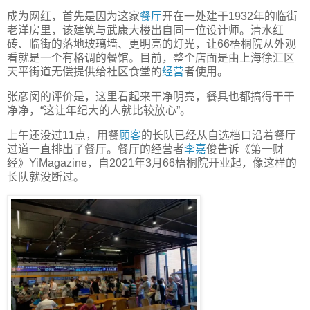
成为网红，首先是因为这家
餐厅
开在一处建于1932年的临街
老洋房里，该建筑与武康大楼出自同一位设计师。清水红
砖、临街的落地玻璃墙、更明亮的灯光，让66梧桐院从外观
看就是一个有格调的餐馆。目前，整个店面是由上海徐汇区
天平街道无偿提供给社区食堂的
经营
者使用。
张彦闵的评价是，这里看起来干净明亮，餐具也都搞得干干
净净，“这让年纪大的人就比较放心”。
上午还没过11点，用餐
顾客
的长队已经从自选档口沿着餐厅
过道一直排出了餐厅。餐厅的经营者
李嘉
俊告诉《第一财
经》YiMagazine，自2021年3月66梧桐院开业起，像这样的
长队就没断过。