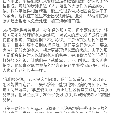
在人手上，李嘉俊把原来餐厅里最有经验的厨师都调到了66
梧桐院，每班的厨师多达10人。这里的大厨们对菜品的火
候、调味掌握得相当精准，能烹饪很多常规社区食堂做不了
的菜肴，也保证了这里不会出现预制菜。此外，66梧桐院的
厨师还会帮老人免费处理、加工海参和干鲍。
66梧桐院最初曾用过一批年轻的服务员，但李嘉俊发觉年轻
服务员不能够理解老人的处境，对老人的反复发问或行动缓
慢很不耐烦，因此收到了不少投诉。于是他迅速从其他餐厅
换了一批中年服务员到66梧桐院，她们要么已为人母，要么
家有年纪较大的老人，相对更能理解长辈的状态。店里的服
务员都会记住常来吃饭的老人的名字，会加微信帮他们提前
打好想吃的饭，让他们来了就能拿走，不用排队。张彦闵也
提到，他最喜欢66梧桐院的地方正是这里“服务态度好，对老
人像对自己的长辈一样”。
“我们经常说，老人提这个问题，我们怎么看待、怎么改正，
怎么能做到迎合、不失礼貌还不能惯他坏毛病的情况下，把
这个问题解决。”李嘉俊认为，真正让社区食堂受欢迎的是服
务态度，他甚至设立了200元的委屈奖用以鼓励被老人骂的服
务员。
《第一财经》YiMagazine调查了京沪两地的一些正在运营的