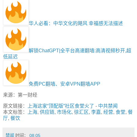
华人必看：中华文化的飓风 幸福感无法描述
解锁ChatGPT|全平台高速翻墙:高清视频秒开,超
低延迟
免费PC翻墙、安卓VPN翻墙APP
来源：第一财经
原文链接：
上海这家“顶配版”社区食堂火了
-
中共禁闻
本文标签：
上海
,
供应链
,
市场化
,
徐汇区
,
李嘉
,
经营
,
食堂
,
餐
厅
,
餐饮
禁闻
时间：
08:05