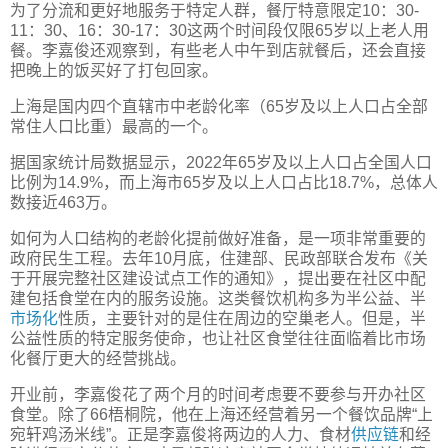
为了分流和更好地服务于特定人群，餐厅特意限定10：30-
11：30、16：30-17：30这两个时间段仅限65岁以上老人用
餐。李嘉俊还观察到，有些老人中午到店就餐后，还会直接
把晚上的饭买好了打包回家。
上海是国内四个直辖市中老龄化率（65岁及以上人口占全部
常住人口比重）最高的一个。
据国家统计局数据显示，2022年65岁及以上人口占全国人口
比例为14.9%，而上海市65岁及以上人口占比18.7%，总体人
数接近463万。
如何为人口结构的老龄化提前做好准备，是一项非常重要的
政府民生工程。去年10月底，住建部、民政部联合发布《关
于开展完整社区建设试点工作的通知》，提出要在社区中配
建包括食堂在内的服务设施。这类餐饮机构多为半公益、半
市场化
性质，主要针对的是住在周边的空巢老人。但是，半
公益性质的特定服务使命，也让社区食堂往往面临着比市场
化餐厅更大的经营挑战。
开业前，李嘉俊花了两个月的时间考虑要不要参与开办社区
食堂。除了66梧桐院，他在上海还经营着另一个餐饮品牌“上
宛轩鸡汤米线”。正是李嘉俊将两边的人力、食材
供应链
和经