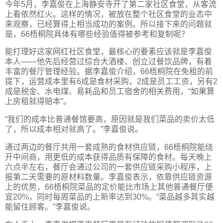
今年5月，李嘉俊在上海静安寺开了第二家社区食堂，从客流
上看依然红火。这样的情况，被放在整个社区食堂的业态中
来观察，已经算得上相当成功的案例。所以接下来的问题就
是，66梧桐院具体有哪些经验值得被参考和复制呢？
能打理好这家网红社区食堂，最核心的要素应该就是李嘉俊
本人——他先后经营过综合大酒楼、创立过餐饮品牌，有着
丰富的餐厅管理经验。据李嘉俊介绍，66梧桐院在免租的前
提下，运营成本里有6成是食材采购，2成是员工工资，另有2
成是税金、水电煤、易耗品和员工宿舍的相关费用，“如果算
上房租就得赔本”。
“我们的成本比普通餐馆要高，原因就是我们菜品的卖价太低
了，所以成本相对就高了。”李嘉俊说。
通过两边的餐厅共用一套成熟的食材供应链，66梧桐院能绕
开中间商，用更低的成本获得品质有保障的食材。每天晚上
六点半左右，餐厅会通过公司的一套供应链采购小程序，上
报第二天需要的原材料数量。李嘉俊表示，依靠供应链资源
上的优势，66梧桐院菜品的定价能比市场上其他普通餐厅便
宜20%，同时每周菜品的上新率达到30%。“菜品越多其实越
能留住顾客。”李嘉俊说。