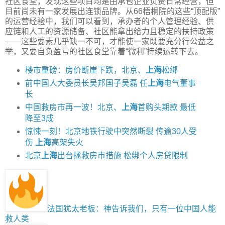
社区食堂，发现这些项目均是由承包企业负责日常经营，但
目前尚未有一家发展出连锁品牌。从66梧桐院的这些“顶配版”
的运营经验中，我们可以看到，承办者的个人管理经验、供
应链和人工的资源储备、社区能拿出给力且稳定的扶持政策
——这些要素几乎缺一不可，才能使一家既要充分行公益之
举，又要自负盈亏的社区食堂靠着“微利”持续运转下去。
楼市重磅：房价断崖下跌，北京、
上海
松绑
前中国人大委员长吴邦国子吴磊 任
上海
电气董事
长
中国救房市再一波！北京、
上海
首购头期款 最低
降至3成
惊悚一刻！北京地铁行驶中突然断裂 传逾30人受
伤
上海
高架失火
北京
上海
出台拯救房市措施 松绑个人房贷限制
法国犹太老板：神告诉我们，只有一位中国人能
救人类