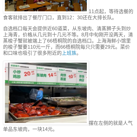
11点起，等待选餐的
食客就排出了餐厅门口，直到12：30还在大排长队。
自选档口每天会提供近60道菜，从东坡肉、清蒸狮子头到炒
上海青，价格从几元到十几元不等。8月中旬刚开没两天，清
蒸梭子蟹就被端上了66梧桐院的自选档口。上海海鲜小馆里
的梭子蟹要110元一斤，而66梧桐院每只只需要29元。菜价
和口味也吸引了很多附近的
上班族
。
摆在左侧的就是人气
单品东坡肉，一块14元。