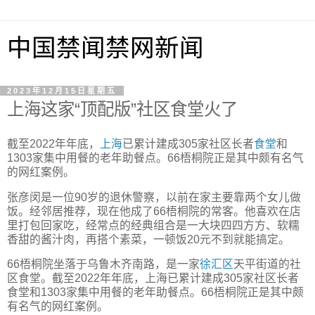
中国禁闻禁网新闻
2023年12月15日星期五
上海这家“顶配版”社区食堂火了
截至2022年年底，
上海
已累计建成305家社区长者
食堂
和
1303家集中用餐的老年助餐点。66梧桐院正是其中颇有名气
的网红案例。
张彦闵是一位90岁的退休警察，以前在家主要靠两个女儿做
饭。经邻居推荐，现在他成了66梧桐院的常客。他喜欢在店
里打包回家吃，经常点的经典组合是一大块四四方方、软糯
香甜的酱汁肉，再搭个素菜，一顿饭20元不到就能搞定。
66梧桐院坐落于乌鲁木齐南路，是一家
徐汇区
天平街道的社
区食堂。截至2022年年底，上海已累计建成305家社区长者
食堂和1303家集中用餐的老年助餐点。66梧桐院正是其中颇
有名气的网红案例。