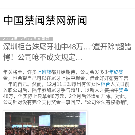
中国禁闻禁网新闻
2023年12月14日星期四
深圳柜台妹尾牙抽中48万…“遭开除”超错
愕！公司呛不成文规定…
年关将至，许多
上班族
都开始期待，公司会发多少
年终奖
金，也希望自己可以在尾牙上抽中现金，借此好好慰劳辛苦
一年的自己。然而，12月11日却爆出有位女性
柜台
人员日前
入职公司后，隔年参加尾牙手气超旺，以新人之姿抽中
奖金
48万，但实际上只拿到8万元，2个月后还遭到开除。对此，
公司针对没有完全支付奖金一事回应，“公司依法有权撤销”。