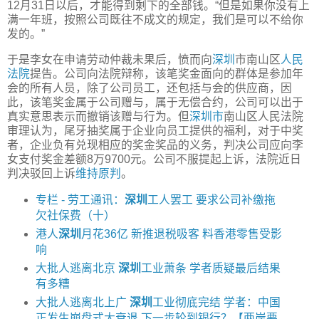
12月31日以后，才能得到剩下的全部钱。“但是如果你没有上
满一年班，按照公司既往不成文的规定，我们是可以不给你
发的。”
于是李女在申请劳动仲裁未果后，愤而向
深圳
市南山区
人民
法院
提告。公司向法院辩称，该笔奖金面向的群体是参加年
会的所有人员，除了公司员工，还包括与会的供应商，因
此，该笔奖金属于公司赠与，属于无偿合约，公司可以出于
真实意思表示而撤销该赠与行为。但
深圳市
南山区人民法院
审理认为，尾牙抽奖属于企业向员工提供的福利，对于中奖
者，企业负有兑现相应的奖金奖品的义务，判决公司应向李
女支付奖金差额8万9700元。公司不服提起上诉，法院近日
判决驳回上诉
维持原判
。
专栏 - 劳工通讯：
深圳
工人罢工 要求公司补缴拖
欠社保费（十）
港人
深圳
月花36亿 新推退税吸客 料香港零售受影
响
大批人逃离北京
深圳
工业萧条 学者质疑最后结果
有多糟
大批人逃离北上广
深圳
工业彻底完结 学者：中国
正发生崩盘式大衰退 下一步轮到银行？【两岸要