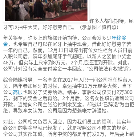
许多人都很期待，尾
牙可以抽中大奖，好好慰劳自己。（示意图／资料照）
年关将至，许多上班族都开始期待，公司会发多少
年终奖
金
，也希望自己可以在尾牙上抽中现金，借此好好慰劳辛苦
一年的自己。然而，12月11日却爆出有位女性柜台人员日前
入职公司后，隔年参加尾牙手气超旺，以新人之姿抽中奖金
48万，但实际上只拿到8万元，2个月后还遭到开除。对此，
公司针对没有完全支付奖金一事回应，“公司依法有权撤销”。
综合陆媒报导，一名李女在2017年入职一间公司担任柜台人
员，隔年参加尾牙的时候，幸运抽中11万元现金大奖，当下
公司
高层
也颁发了奖券给她。结果，事后公司仅支付2万300
元，剩下的奖金之后再给。2个月后，这名女性职员遭到公司
开除，当她向公司主张给付剩余奖金，却被以“已辞退”为由拒
绝，导致李女认为，公司是因为想赖帐才辞退她。
对此，公司相关负责人回应，因为我们员工的福利，其实年
终公司的奖金早就已经发了，就是按照公司不成文的规定，
全公司其实都知道。所有中奖的都是年前发2万，年后要上到