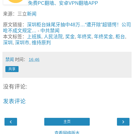
免费PC翻墙、安卓VPN翻墙APP
来源：三立
新闻
原文链接：
深圳柜台妹尾牙抽中48万…“遭开除”超错愕！公司
呛不成文规定…
-
中共禁闻
本文标签：
上班族
,
人民法院
,
奖金
,
年终奖
,
年终奖金
,
柜台
,
深圳
,
深圳市
,
维持原判
禁闻
时间：
16:46
共享
没有评论:
发表评论
‹
›
主页
查看网络版本