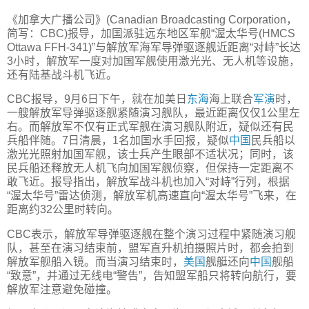
《加拿大广播公司》(Canadian Broadcasting Corporation，
简写：CBC)报导，加国派驻远东地区军舰“渥太华号(HMCS
Ottawa FFH-341)”与解放军海军导弹驱逐舰近距离“对峙”长达
3小时，解放军一度对加国军舰使用激光光、无人机等设施，
还有陆基战斗机飞近。
CBC报导，9月6日下午，就在加美日
东海
海上联合
军演
时，
一艘解放军导弹驱逐舰紧随演习舰队，最近距离仅仅1公里左
右。而解放军不仅有正式军舰在演习舰队附近，疑似还有民
兵船伴随。7日清晨，1名加国水手回报，疑似
中国
民兵船以
激光光照射加国军舰，该士兵产生眼部不适状况；同时，该
民兵船还释放无人机飞向加国军舰侦察，但保持一定距离不
敢飞近。报导指出，解放军战斗机也加入“对峙”行列，根据
“渥太华号”雷达侦测，解放军机高速直向“渥太华号”飞来，在
距离约32公里时转向。
CBC表示，解放军导弹驱逐舰在整个演习过程中紧随演习舰
队，甚至在演习结束前，盟军直升机拍摄照片时，都会拍到
解放军舰船入镜。而当演习结束时，
美国
舰艇还向
中国
舰船
“致意”，并通过无线电“警告”，告知盟军船只将转向航行，要
解放军注意避免碰撞。