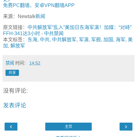
免费PC翻墙、安卓VPN翻墙APP
来源：Newtalk
新闻
原文链接：
中共解放军“乱入”美加日东海军演！加媒：“对峙”
FFH-341达3小时
-
中共禁闻
本文标签：
东海
,
中共
,
中共解放军
,
军演
,
军舰
,
加国
,
海军
,
美
加
,
解放军
禁闻
时间：
14:52
共享
没有评论:
发表评论
‹
›
主页