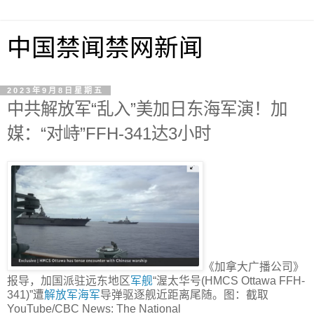
中国禁闻禁网新闻
2023年9月8日星期五
中共解放军“乱入”美加日东海军演！加
媒：“对峙”FFH-341达3小时
《加拿大广播公司》
报导，加国派驻远东地区
军舰
“渥太华号(HMCS Ottawa FFH-
341)”遭
解放军
海军
导弹驱逐舰近距离尾随。图：截取
YouTube/CBC News: The National