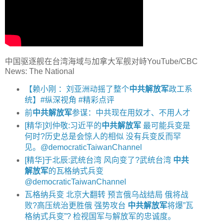
中国驱逐舰在台湾海域与加拿大军舰对峙YouTube/CBC
News: The National
【赖小刚 ：刘亚洲动摇了整个
中共解放军
政工系
统】#纵深视角 #精彩点评
前
中共解放军
参谋：中共现在用奴才、不用人才
[精华]刘仲敬:习近平的
中共解放军
最可能兵变是
何时?历史总是会惊人的相似 没有兵变反而罕
见。@democraticTaiwanChannel
[精华]于北辰:武统台湾 风向变了?武统台湾
中共
解放军
的瓦格纳式兵变
@democraticTaiwanChannel
瓦格纳兵变 北京大翻转 预言俄乌战结局 俄将战
败?高压统治更胜俄 强势攻台
中共解放军
将爆”瓦
格纳式兵变”? 检视国军与解放军的忠诚度。