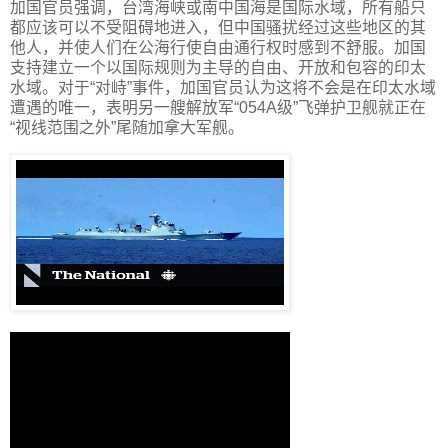
加国官员强调，台湾海峡或南中国海是国际水域，所有船只
都应该可以不受阻碍地进入，但中国骚扰经过这些地区的其
他人，并使人们在公海行使自由通行权时感到不舒服。加国
支持建立一个以国际规则为主导的自由、开放和包容的印太
水域。对于“对峙”事件，加国官员认为这将不会是在印太水域
遭遇的唯一，表明另一艘解放军“054A级”飞弹护卫舰就正在
“视线范围之外”尾随加拿大军舰。