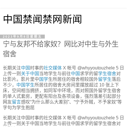
中国禁闻禁网新闻
2023年9月8日星期五
宁与友邦不给家奴？网比对中生与外生
宿舍
长期关注
中国
时事的
社交媒体
X 帐号 @whyyoutouzhele 5 日
上传一则
关于中国
当地学生与前往
中国
求学的留
学生宿舍
对
比影片。影片里中
国学
生所居住的宿舍相较国外
留学生
落后
不少，
中国学生
所居住的宿舍大房间里摆放超过 10 张上下
床，空间相当拥挤，如同军中环境，而对照国外留学生宿舍
的单人式套房，更配有阳台及各项设备，强烈落差引起部分
网友
留言
感叹“为什么那么大差别”、“宁予外贼，不予家奴”等
字句为学生抱屈
长期关注中国时事的社交媒体 X 帐号 @whyyoutouzhele 5 日
上传一则关于中国当地学生与前往中国求学的留学生宿舍对