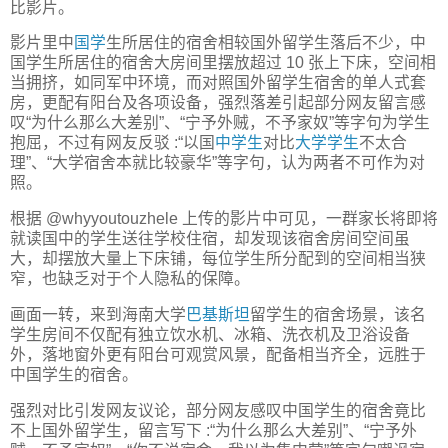
比影片。
影片里中
国学
生所居住的宿舍相较国外留学生落后不少，中
国学生所居住的宿舍大房间里摆放超过 10 张上下床，空间相
当拥挤，如同军中环境，而对照国外留学生宿舍的单人式套
房，更配有阳台及各项设备，强烈落差引起部分网友留言感
叹“为什么那么大差别”、“宁予外贼，不予家奴”等字句为学生
抱屈，不过有网友反驳 :“以国
中学生
对比
大学学生
不太合
理”、“大学宿舍本就比较豪华”等字句，认为两者不可作为对
照。
根据 @whyyoutouzhele 上传的影片中可见，一群家长将即将
就读国中的学生送往学校住宿，却发现该宿舍房间空间虽
大，却摆放大量上下床铺，每位学生所分配到的空间相当狭
窄，也缺乏对于个人隐私的保障。
画面一转，来到海南大学
巴基斯坦
留学生的宿舍场景，该名
学生房间不仅配有独立饮水机、冰箱、洗衣机及卫浴设备
外，落地窗外更有阳台可观赏风景，配备相当齐全，远胜于
中国学生的宿舍。
强烈对比引发网友议论，部分网友感叹中国学生的宿舍竟比
不上国外留学生，留言写下 :“为什么那么大差别”、“宁予外