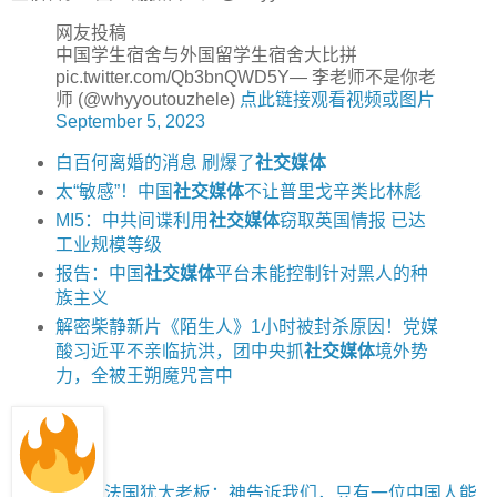
网友投稿
中国学生宿舍与外国留学生宿舍大比拼
pic.twitter.com/Qb3bnQWD5Y— 李老师不是你老
师 (@whyyoutouzhele)
点此链接观看视频或图片
September 5, 2023
白百何离婚的消息 刷爆了
社交媒体
太“敏感”！中国
社交媒体
不让普里戈辛类比林彪
MI5：中共间谍利用
社交媒体
窃取英国情报 已达
工业规模等级
报告：中国
社交媒体
平台未能控制针对黑人的种
族主义
解密柴静新片《陌生人》1小时被封杀原因！党媒
酸习近平不亲临抗洪，团中央抓
社交媒体
境外势
力，全被王朔魔咒言中
法国犹太老板：神告诉我们，只有一位中国人能