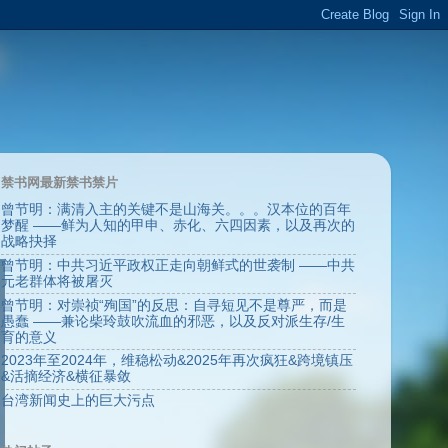
禁书网最新禁书禁片
曾节明：满清入主的关键不是山海关。。。汉本位的百年
梦醒 ——鲜为人知的甲申、赤化、六四因素，以及再次的
战略抉择
曾节明：中共习近平政权正走向朝鲜式的世袭制 ——中共
元老群体将被屠灭
曾节明：对崇祯“殉国”的反思：自寻短见不是尊严，而是
愚蠢 ——兼论柴玲鼓吹流血的邪恶，以及反对派生存/生
育的意义
2023年至2024年，维稳松动&2025年再次疯狂&跨境镇压
&活摘经济&横征暴敛
台湾新闻史上的巨大污点