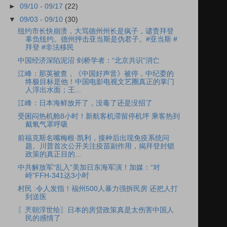
►
09/10 - 09/17
(22)
▼
09/03 - 09/10
(30)
纽约市长快崩溃，大骂德州州长是疯子，谴责拜登
辜负纽约。德州抨击亚当斯是伪君子。#亚当斯 #
拜登 #非法移民
中国经济深陷泥沼 剑桥学者：“北京共识”消亡
江峰：那英被查，《中国好声音》被停，中纪委的
终极目标是他！中国电影电视文艺圈真正的掌门
人浮出水面；王...
江峰：日本海鲜放开了，没毒了还是没招了
受困闷热机舱8小时！新航客机滞留停机坪 乘客热到
戴氧气罩呼吸
前福克斯名嘴梅根·凯利，接种后出现免疫系统问
题。川普首次公开关注疫苗副作用，揭拜登封锁
政策的真正目的...
中共解放军“乱入”美加日东海军演！加媒：“对
峙”FFH-341达3小时
村民 :令人发指！福州500人暴力强拆民房 还把人打
到送医
〖兲朝浮世绘〗日本的房贷政策真是太伤害中国人
民的感情了