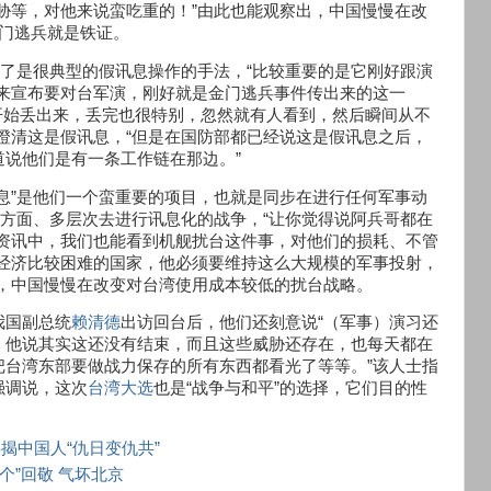
胁等，对他来说蛮吃重的！”由此也能观察出，中国慢慢在改
门逃兵就是铁证。
除了是很典型的假讯息操作的手法，“比较重要的是它刚好跟演
出来宣布要对台军演，刚好就是金门逃兵事件传出来的这一
帐号开始丢出来，丢完也很特别，忽然就有人看到，然后瞬间从不
澄清这是假讯息，“但是在国防部都已经说这是假讯息之后，
说他们是有一条工作链在那边。”
息”是他们一个蛮重要的项目，也就是同步在进行任何军事动
多方面、多层次去进行讯息化的战争，“让你觉得说阿兵哥都在
开资讯中，我们也能看到机舰扰台这件事，对他们的损耗、不管
…经济比较困难的国家，他必须要维持这么大规模的军事投射，
，中国慢慢在改变对台湾使用成本较低的扰台战略。
我国副总统
赖清德
出访回台后，他们还刻意说“（军事）演习还
，他说其实这还没有结束，而且这些威胁还存在，也每天都在
把台湾东部要做战力保存的所有东西都看光了等等。”该人士指
强调说，这次
台湾大选
也是“战争与和平”的选择，它们目的性
揭中国人“仇日变仇共”
这个”回敬 气坏北京