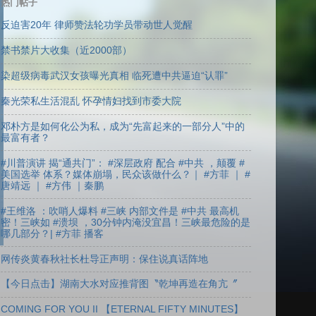
热门帖子
反迫害20年 律师赞法轮功学员带动世人觉醒
禁书禁片大收集（近2000部）
染超级病毒武汉女孩曝光真相 临死遭中共逼迫“认罪”
秦光荣私生活混乱 怀孕情妇找到市委大院
邓朴方是如何化公为私，成为“先富起来的一部分人”中的
最富有者？
#川普演讲 揭“通共门”： #深层政府 配合 #中共 ，颠覆 #
美国选举 体系？媒体崩塌，民众该做什么？｜ #方菲 ｜ #
唐靖远 ｜ #方伟 ｜秦鹏
#王维洛 ：吹哨人爆料 #三峡 内部文件是 #中共 最高机
密！三峡如 #溃坝 ，30分钟内淹没宜昌！三峡最危险的是
哪几部分？| #方菲 播客
网传炎黄春秋社长杜导正声明：保住说真话阵地
【今日点击】湖南大水对应推背图〝乾坤再造在角亢〞
COMING FOR YOU II 【ETERNAL FIFTY MINUTES】