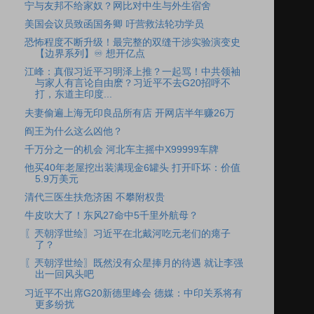
宁与友邦不给家奴？网比对中生与外生宿舍
美国会议员致函国务卿 吁营救法轮功学员
恐怖程度不断升级！最完整的双缝干涉实验演变史
【边界系列】♾️ 想开亿点
江峰：真假习近平习明泽上推？一起骂！中共领袖
与家人有言论自由麽？习近平不去G20招呼不
打，东道主印度...
夫妻偷遍上海无印良品所有店 开网店半年赚26万
阎王为什么这么凶他？
千万分之一的机会 河北车主摇中X99999车牌
他买40年老屋挖出装满现金6罐头 打开吓坏：价值
5.9万美元
清代三医生扶危济困 不攀附权贵
牛皮吹大了！东风27命中5千里外航母？
〖兲朝浮世绘〗习近平在北戴河吃元老们的瘪子
了？
〖兲朝浮世绘〗既然没有众星捧月的待遇 就让李强
出一回风头吧
习近平不出席G20新德里峰会 德媒：中印关系将有
更多纷扰