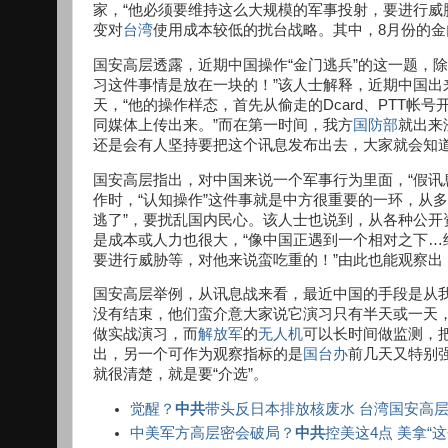
家，“他必须要维持这么大规模的军事投射，要进行威
变对
台湾
使用成本较低的扰台战略。其中，8月份的金
国安高层透露，近期中国操作“金门逃兵”的这一题，
习这件事情是放在一块的！”该人士解释，近期中国
天，“他的操作样态，首先从偷走的Dcard、PTT
同媒体上传出来。”而在第一时间，我方
国防部
就出来
还是会有人坚持要把这个讯息发布出去，大家就会知道
国安高层指出，对中国来说一个军事行为里面，“假讯
作时，“认知操作”这件事就是中方很重要的一环，从
逃了”，要扰乱国内民心。该人士也说到，从各种公
是成本或人力也很大，“像中国正遇到一个相对之下
要进行威胁等，对他来说蛮吃重的！”由此也能观察出
国安高层举例，从讯息战来看，最近中国的手段是从
没有结束，他们蛮介意大家说它演习只有半天或一天
做实战演习，而
解放军
的
无人机
可以长时间做监测，
出，另一个可作为观察指标的是
国台办
前几天又特别
就很清楚，就是要“介选”。
觉醒？
中共
带头反日本排放核废水 台湾国安高层
中美军方高层密会破局？
中共
控美这4点 美拿“