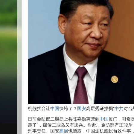
机舰扰台让
中国
快垮了？
国安
高层秀证据揭“
中共
对台
日前金防部二胆岛上兵陈嘉勋离营到
中国
厦门，引爆
跑了”，谣传二胆岛又有逃兵。对此，金防部严正驳斥
刑事责任。国安
高层
也透露，中国派机舰扰台这件事