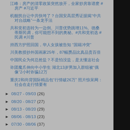
江峰：房产的清零政策突然放开，全家炒房靠谱麽 #
房产 #习近平
机舰扰台让中共快垮了？台国安高层秀证据揭“中共
对台战略”一条龙手法
共和党初选转为一边倒。川普优势跳增11%。德桑
蒂斯民调，你可能想不到的奥秘。#共和党初选 #
民调 #川普
持西方护照回国，华人女孩被告知 “国籍冲突”
川美教授抄外国画家25年，87幅赝品比真品贵百倍
中国民众为何总抢盐？不是怕没盐，是太懂这社会
诈团魔爪伸向中小学生 湖北13岁男加入群组被“偶
像”2小时诈骗12万
重庆2和尚背国际精品包“行情破26万” 照片惊呆网：
社会在走行情要有
►
08/27 - 09/03
(26)
►
08/20 - 08/27
(27)
►
08/13 - 08/20
(29)
►
08/06 - 08/13
(23)
►
07/30 - 08/06
(37)