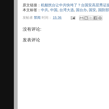
原文链接：
机舰扰台让中共快垮了？台国安高层秀证据
本文标签：
中共
,
中国
,
台湾大选
,
国台办
,
国安
,
国防部
发帖者
禁闻
时间：
15:36
没有评论:
发表评论