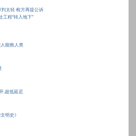
审判太轻 检方再提公诉
处工程“转入地下”
国人能救人类
述
秒开,超低延迟
华文明史》