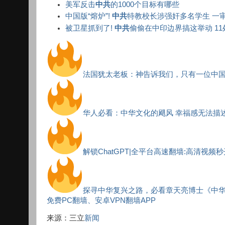
美军反击
中共
的1000个目标有哪些
中国版“熔炉”!
中共
特教校长涉强奸多名学生 一
被卫星抓到了!
中共
偷偷在中印边界搞这举动 11
法国犹太老板：神告诉我们，只有一位中
华人必看：中华文化的飓风 幸福感无法描
解锁ChatGPT|全平台高速翻墙:高清视频
探寻中华复兴之路，必看章天亮博士《中
免费PC翻墙、安卓VPN翻墙APP
来源：三立
新闻