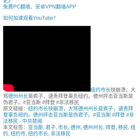
史》
免费PC翻墙、安卓VPN翻墙APP
如何加速观看YouTube？
纽约市长
快崩溃，大
骂
德州州长
是疯子，谴责拜登辜负纽约。德州抨击亚当斯是
伪君子。#亚当斯 #拜登 #非法移民
原文链接：
纽约市长快崩溃，大骂德州州长是疯子，谴责拜
登辜负纽约。德州抨击亚当斯是伪君子。#亚当斯 #拜登 #非
法移民
-
中共禁闻
本文标签：
亚当斯
,
君子
,
市长
,
德州
,
德州州长
,
拜登
,
移民
,
纽
约
,
纽约市
,
纽约市长
,
非法移民