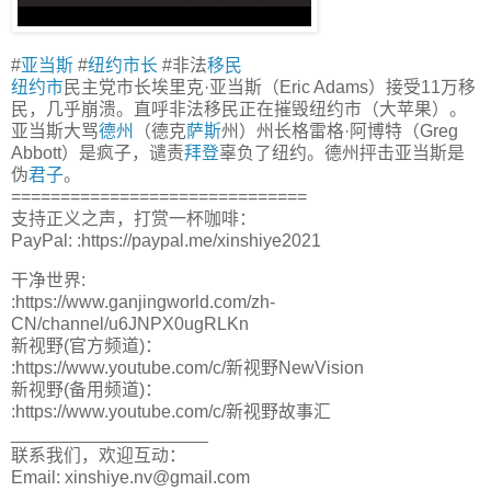
#
亚当斯
#
纽约
市长
#非法
移民
纽约市
民主党市长埃里克·亚当斯（Eric Adams）接受11万移
民，几乎崩溃。直呼非法移民正在摧毁纽约市（大苹果）。
亚当斯大骂
德州
（德克
萨斯
州）州长格雷格·阿博特（Greg
Abbott）是疯子，谴责
拜登
辜负了纽约。德州抨击亚当斯是
伪
君子
。
==============================
支持正义之声，打赏一杯咖啡：
PayPal: :https://paypal.me/xinshiye2021
干净世界:
:https://www.ganjingworld.com/zh-
CN/channel/u6JNPX0ugRLKn
新视野(官方频道)：
:https://www.youtube.com/c/新视野NewVision
新视野(备用频道)：
:https://www.youtube.com/c/新视野故事汇
____________________
联系我们，欢迎互动：
Email: xinshiye.nv@gmail.com