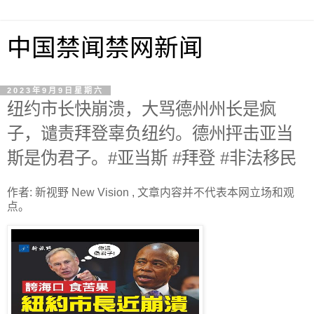
中国禁闻禁网新闻
2023年9月9日星期六
纽约市长快崩溃，大骂德州州长是疯
子，谴责拜登辜负纽约。德州抨击亚当
斯是伪君子。#亚当斯 #拜登 #非法移民
作者: 新视野 New Vision , 文章内容并不代表本网立场和观
点。