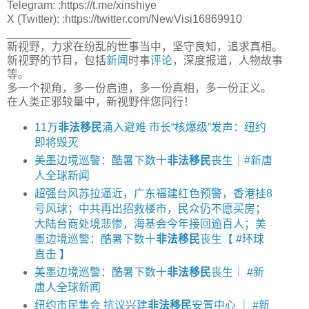
Telegram: :https://t.me/xinshiye
X (Twitter): :https://twitter.com/NewVisi16869910
____________________
新视野，力求在纷乱的世事当中，坚守良知，追求真相。
新视野的节目，包括
新闻
时事
评论
，深度报道，人物故事
等。
多一个视角，多一份启迪，多一份真相，多一份正义。
在人类正邪较量中，新视野伴您同行！
11万
非法移民
涌入避难 市长“核爆级”发声：纽约
即将毁灭
美墨边境巡警：酷暑下数十
非法移民
丧生｜#新唐
人全球新闻
超强台风苏拉逼近，广东福建红色预警，香港挂8
号风球；中共再出招救楼市，民众仍不愿买房；
大陆台商处境悲惨，海基会今年接回逾百人；美
墨边境巡警：酷暑下数十
非法移民
丧生【 #环球
直击 】
美墨边境巡警：酷暑下数十
非法移民
丧生｜ #新
唐人全球新闻
纽约市民集会 抗议兴建
非法移民
安置中心 ｜ #新