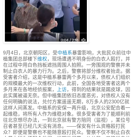
9月4日，北京朝阳区，受
中植系
暴雷影响，大批民众前往中
植集团总部楼下
维权
，现场遭遇不明身份的白衣人殴打，并
在过程中用白色挡板遮挡周围人拍照。一旁围观的警察并未
制止白衣人的暴力行为。之后，警察将部分维权者抬走。据
受害者介绍，这是中植系暴雷两个多月以来，债权人们组织
的规模最大的一次维权行动，此前，全国各地受害者这两个
多月来在各地经侦报案，
上访
，得到的结果就是踢皮球，因
此实属被逼无奈。但中植集团依旧态度恶劣，对债权人没有
任何明确的说法，兑付方案遥遥无期，8万多人的2300亿就
这样人间蒸发。中植系的安保一再升级，北京公安配合着一
起维稳，将所有人作为维稳对象。很多受害者为了能顺利前
往北京想尽办法，一到北京就有警方陪同（监视），某位号
召者甚至已经几天没有消息。——保安有什么资格殴打民
众？即便是警察也不能随意殴打民众。警察不仅不制止白衣