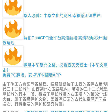
华人必看：中华文化的飓风 幸福感无法描述
解锁ChatGPT|全平台高速翻墙:高清视频秒开,超
低延迟
探寻中华复兴之路，必看章天亮博士《中华文明
史》
免费PC翻墙、安卓VPN翻墙APP
由于施工方贪图节省路程，拦腰斩断位于山西的省保古蹟“明
代三十二长城”；山西朔州右玉县境内，著名的三十二长城是
明长城的其中一段，得名于明长城进入右玉境内的第32个烽
火台，属于省级保护文物，因雄浑辽阔的古代边塞风光闻名
遐迩，具有重要的保护和研究价值。