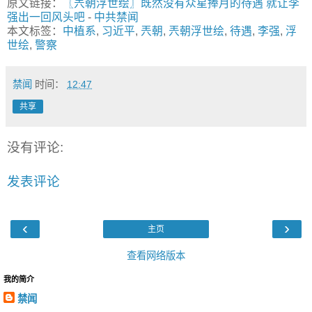
原文链接：
〖兲朝浮世绘〗既然没有众星捧月的待遇 就让李
强出一回风头吧
-
中共禁闻
本文标签：
中植系
,
习近平
,
兲朝
,
兲朝浮世绘
,
待遇
,
李强
,
浮
世绘
,
警察
禁闻
时间：
12:47
共享
没有评论:
发表评论
‹
›
主页
查看网络版本
我的简介
禁闻