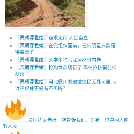
〖
兲朝浮世绘
〗跪求无用 人民当立
〖
兲朝浮世绘
〗在党组织面前，任何明星只能是
待宰羔羊
〖
兲朝浮世绘
〗大学生拍马屁居然也内卷
〖
兲朝浮世绘
〗抢购食盐落伍了 现在抢核辐射检
测仪了
〖
兲朝浮世绘
〗河北霸州的遍地灾民无处可居 习
近平眼神不好看不见吗？
法国犹太老板：神告诉我们，只有一位中国人能
救人类