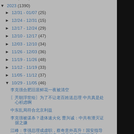
▼
2023
(1390)
►
12/31 - 01/07
(25)
►
12/24 - 12/31
(15)
►
12/17 - 12/24
(29)
►
12/10 - 12/17
(47)
►
12/03 - 12/10
(34)
►
11/26 - 12/03
(36)
►
11/19 - 11/26
(48)
►
11/12 - 11/19
(33)
►
11/05 - 11/12
(37)
▼
10/29 - 11/05
(46)
李克强合肥旧居鲜花一夜被清空
〖兲朝浮世绘〗为了不让老百姓送总理 中共真是处
心积虑啊
中东乱局符合北京利益
李克强被谋杀？遗体速火化 曹兴诚：中共有湮灭证
据之嫌
江峰：李强总理成虚职，蔡奇意外高升！国安指导