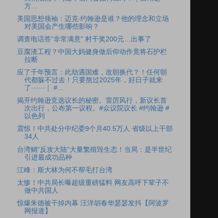
方...
美国思想领袖：迈克‧约翰逊是谁？他的理念和立场
对美国会产生哪些影响？
调查电话答“非常满意” 村干奖200元…出事了
豆腐渣工程？中国大妈健身做后仰动作竟将石护栏
拉断
应了千年预言：此劫遇国难，改朝换代？！任何朝
代都躲不过去！只要熬过2025年，好日子就来
了⋯⋯｜ #...
揭开约翰逊竞选议长的秘密。雷厉风行，新议长首
次出行，公布第一议程。#众议院议长 #约翰逊 #
以色列
震惊！中共处分中纪委9个月40.5万人 省级以上干部
34人
台湾鲷“反攻大陆”大量繁殖毁生态！当局：是半世纪
引进最成功品种
江峰：斯大林为何不帮毛打台湾
太惨！中共局长曝超级重磅猛料 网友高呼下辈子不
做中共国人
惊爆朱德被干掉内幕 汪洋胡春华瑟瑟发抖【阿波罗
网报道】