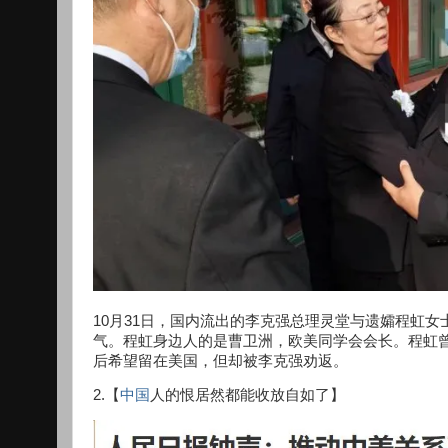
10月31日，国内流出的李克强总理灵堂与遗孀程虹
气。程虹身边人的是曹卫洲，欧美同学会会长。程虹
后希望留在美国，但却被李克强劝返。
2.【
中国
人的恨居然都能收放自如了】