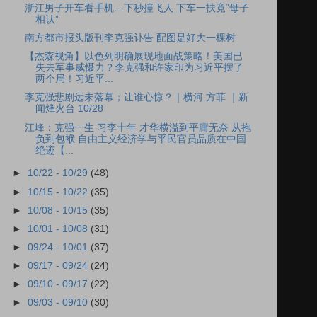
浙江男子开车看手机…下秒撞飞人 下车一扶竟“母子
相认”
南方都市报头版刊李克强讣告 配图是好大一棵树
【杰森视角】以色列明确展现地面战策略！美国已
失去军事威慑力？李克强和许家印为习近平摆了
两个局！习近平...
李克强悲剧远未落幕；让谁心惊？｜横河 方菲 ｜新
闻烽火台 10/28
江峰：克强一生 习李十年 才华横溢到平庸无奈 从抱
负到包袱 自由主义经济学与平民官员品质在中国
绝迹【...
►
10/22 - 10/29
(48)
►
10/15 - 10/22
(35)
►
10/08 - 10/15
(35)
►
10/01 - 10/08
(31)
►
09/24 - 10/01
(37)
►
09/17 - 09/24
(24)
►
09/10 - 09/17
(22)
►
09/03 - 09/10
(30)