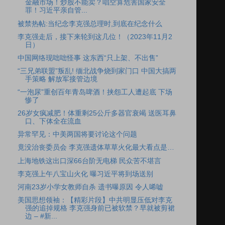
金融市场！炒股不能卖？唱空算危害国家安全
罪！习近平亲自管...
被禁热帖:当纪念李克强总理时,到底在纪念什么
李克强走后，接下来轮到这几位！（2023年11月2
日）
中国网络现咄咄怪事 这东西“只上架、不出售”
“三兄弟联盟”叛乱! 缅北战争烧到家门口 中国大搞两
手策略 解放军接管边境
“一泡尿”重创百年青岛啤酒！挟怨工人遭起底 下场
惨了
26岁女疯减肥！体重剩25公斤多器官衰竭 送医耳鼻
口、下体全在流血
异常罕见：中美两国将要讨论这个问题
竟没治丧委员会 李克强遗体草草火化最大看点是…
上海地铁这出口深66台阶无电梯 民众苦不堪言
李克强上午八宝山火化 曝习近平将到场送别
河南23岁小学女教师自杀 遗书曝原因 令人唏嘘
美国思想领袖：【精彩片段】中共明显压低对李克
强的追掉规格 李克强身前已被软禁？早就被剪裙
边 – #新...