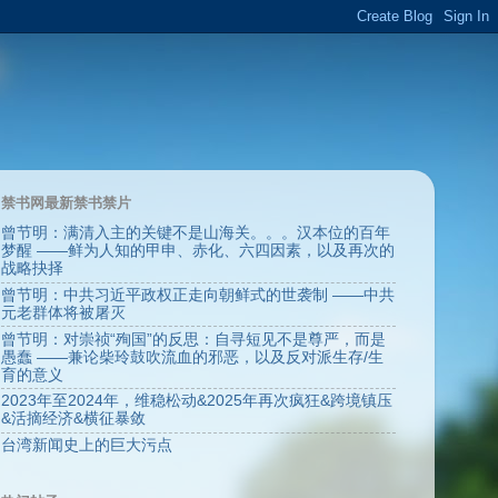
禁书网最新禁书禁片
曾节明：满清入主的关键不是山海关。。。汉本位的百年
梦醒 ——鲜为人知的甲申、赤化、六四因素，以及再次的
战略抉择
曾节明：中共习近平政权正走向朝鲜式的世袭制 ——中共
元老群体将被屠灭
曾节明：对崇祯“殉国”的反思：自寻短见不是尊严，而是
愚蠢 ——兼论柴玲鼓吹流血的邪恶，以及反对派生存/生
育的意义
2023年至2024年，维稳松动&2025年再次疯狂&跨境镇压
&活摘经济&横征暴敛
台湾新闻史上的巨大污点