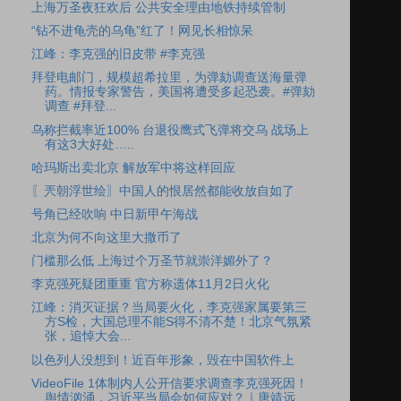
上海万圣夜狂欢后 公共安全理由地铁持续管制
“钻不进龟壳的乌龟”红了！网见长相惊呆
江峰：李克强的旧皮带 #李克强
拜登电邮门，规模超希拉里，为弹劾调查送海量弹
药。情报专家警告，美国将遭受多起恐袭。#弹劾
调查 #拜登...
乌称拦截率近100% 台退役鹰式飞弹将交乌 战场上
有这3大好处…..
哈玛斯出卖北京 解放军中将这样回应
〖兲朝浮世绘〗中国人的恨居然都能收放自如了
号角已经吹响 中日新甲午海战
北京为何不向这里大撒币了
门槛那么低 上海过个万圣节就崇洋媚外了？
李克强死疑团重重 官方称遗体11月2日火化
江峰：消灭证据？当局要火化，李克强家属要第三
方S检，大国总理不能S得不清不楚！北京气氛紧
张，追悼大会...
以色列人没想到！近百年形象，毁在中国软件上
VideoFile 1体制内人公开信要求调查李克强死因！
舆情汹涌，习近平当局会如何应对？｜唐靖远