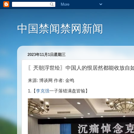
中国禁闻禁网新闻
2023年11月1日星期三
〖兲朝浮世绘〗中国人的恨居然都能收放自
来源: 博谈网 作者: 金鸣
1.【
李克强
一子落错满盘皆输】