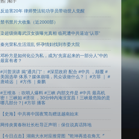
热门帖子
反迫害20年 律师赞法轮功学员带动世人觉醒
禁书禁片大收集（近2000部）
染超级病毒武汉女孩曝光真相 临死遭中共逼迫“认罪”
秦光荣私生活混乱 怀孕情妇找到市委大院
邓朴方是如何化公为私，成为“先富起来的一部分人”中的
最富有者？
#川普演讲 揭“通共门”： #深层政府 配合 #中共 ，颠覆 #
美国选举 体系？媒体崩塌，民众该做什么？｜ #方菲 ｜ #
唐靖远 ｜ #方伟 ｜秦鹏
#王维洛 ：吹哨人爆料 #三峡 内部文件是 #中共 最高机
密！三峡如 #溃坝 ，30分钟内淹没宜昌！三峡最危险的是
哪几部分？| #方菲 播客
【史海】中共将中国夜莺岛赠送越南始末
网传炎黄春秋社长杜导正声明：保住说真话阵地
【今日点击】湖南大水对应推背图〝乾坤再造在角亢〞