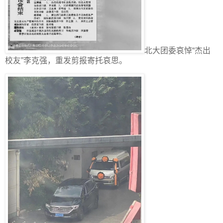
北大团委哀悼“杰出
校友”李克强，重发剪报寄托哀思。