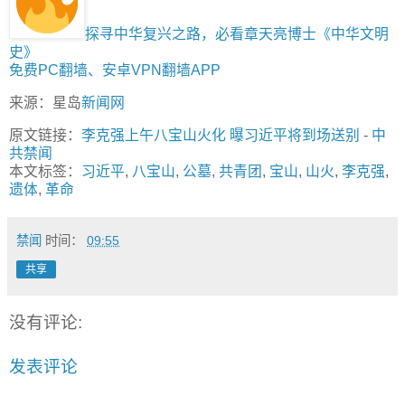
探寻中华复兴之路，必看章天亮博士《中华文明
史》
免费PC翻墙、安卓VPN翻墙APP
来源：星岛
新闻网
原文链接：
李克强上午八宝山火化 曝习近平将到场送别
-
中
共禁闻
本文标签：
习近平
,
八宝山
,
公墓
,
共青团
,
宝山
,
山火
,
李克强
,
遗体
,
革命
禁闻
时间：
09:55
共享
没有评论:
发表评论