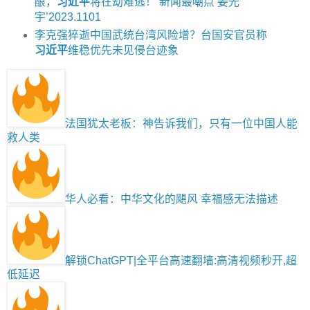
酿，
习近平
将在劫难逃！‘新闻最嘲点 姜光
宇’2023.1101
李克强猝逝中国武统台湾风险增？台国安官员称
习近平
维稳优先未见侵台迹象
法国犹太老板：神告诉我们，只有一位中国人能
救人类
华人必看：中华文化的飓风 幸福感无法描述
解锁ChatGPT|全平台高速翻墙:高清视频秒开,超
低延迟