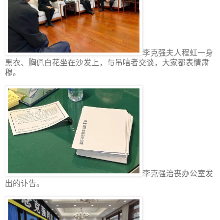
李克强夫人程虹一身
黑衣、胸佩白花坐在沙发上，与吊唁者交谈，大家都表情肃
穆。
李克强治丧办公室发
出的讣告。