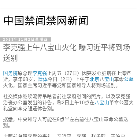
中国禁闻禁网新闻
2023年11月2日星期四
李克强上午八宝山火化 曝习近平将到场
送别
国务院
原总理
李克强
上周五（27日）因突发心脏病在上海猝
逝，享年68岁，
遗体
今日（2日）上午于
北京
八
宝山
革命
公墓
火化，国家主席习近平等党和国家领导人将到场送别。
社交媒体继续流传吊唁者前往李府慰问的照片，以及李克强
治丧办公室发出的讣告，称2日上午10点在
八宝山
革命公墓大
礼堂向李克强遗体告别。
据悉，中央领导人可能在9点半左右前往八宝山革命公墓送
别。
比照前总理李鹏的丧礼，习近平、李强、赵乐际、王沪宁、