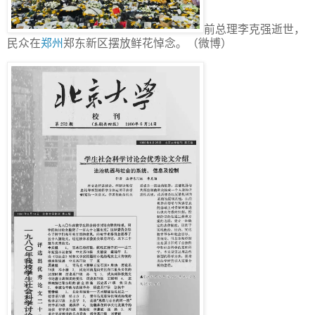
前总理李克强逝世，
民众在
郑州
郑东新区摆放鲜花悼念。（微博）