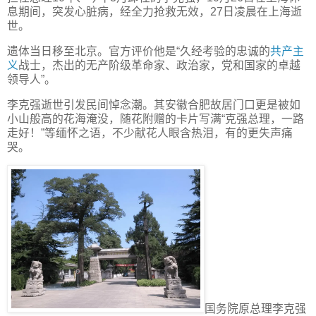
息期间，突发心脏病，经全力抢救无效，27日凌晨在上海逝
世。
遗体当日移至北京。官方评价他是“久经考验的忠诚的
共产主
义
战士，杰出的无产阶级革命家、政治家，党和国家的卓越
领导人”。
李克强逝世引发民间悼念潮。其安徽合肥故居门口更是被如
小山般高的花海淹没，随花附赠的卡片写满“克强总理，一路
走好！”等缅怀之语，不少献花人眼含热泪，有的更失声痛
哭。
国务院原总理李克强