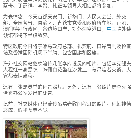
蔡奇、丁薛祥、李希、韩正等领导人相信都将参加。
为表悼念，今天首都天安门、新华门、人民大会堂、外交
部，全国各省、自治区、直辖市党委和政府所在地，香港、
澳门特别行政区，各边境口岸，对外海空港口，
中国
驻外使
领馆都将下半旗致哀。
特区政府今日将于添马政府总部、礼宾府、口岸管制及检查
站及香港国际机场下半旗、包含国旗和区旗。
海外社交网站继续流传几张李府设灵的相片，包括李克强夫
人程虹一身黑衣、胸佩白花坐在沙发上，与吊唁者交谈，大
家都表情肃穆。
还有一张是灵堂的远景照片。另外，还有一张照片是李克强
治丧办公室发出的讣告。
此前，社交媒体已经流传吊唁者慰问程虹的照片。程虹神情
哀戚，似乎苍老不少。