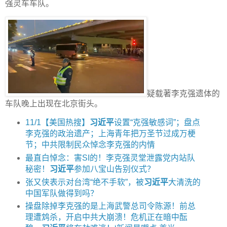
强灵车车队。
疑载著李克强遗体的
车队晚上出现在北京街头。
11/1【美国热搜】
习近平
设置“克强敏感词”；盘点
李克强的政治遗产；上海青年把万圣节过成万梗
节；中共限制民众悼念李克强的内情
最直白悼念：害SI的！李克强灵堂泄露党内站队
秘密！
习近平
参加八宝山告别仪式？
张又侠表示对台湾“绝不手软”，被
习近平
大清洗的
中国军队做得到吗？
操盘除掉李克强的是上海武警总司令陈源！前总
理遭鸩杀，开启中共大崩溃！危机正在暗中酝