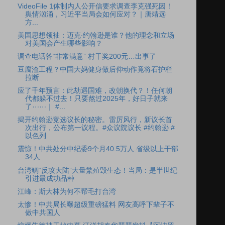
VideoFile 1体制内人公开信要求调查李克强死因！
舆情汹涌，习近平当局会如何应对？｜唐靖远
方...
美国思想领袖：迈克‧约翰逊是谁？他的理念和立场
对美国会产生哪些影响？
调查电话答“非常满意” 村干奖200元…出事了
豆腐渣工程？中国大妈健身做后仰动作竟将石护栏
拉断
应了千年预言：此劫遇国难，改朝换代？！任何朝
代都躲不过去！只要熬过2025年，好日子就来
了⋯⋯｜ #...
揭开约翰逊竞选议长的秘密。雷厉风行，新议长首
次出行，公布第一议程。#众议院议长 #约翰逊 #
以色列
震惊！中共处分中纪委9个月40.5万人 省级以上干部
34人
台湾鲷“反攻大陆”大量繁殖毁生态！当局：是半世纪
引进最成功品种
江峰：斯大林为何不帮毛打台湾
太惨！中共局长曝超级重磅猛料 网友高呼下辈子不
做中共国人