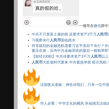
一领导在
微信
群中
中共不只查富士康的税 还要求资产3千万
人民币
习视察央行
人民币
面临跳水
何等级别的金融危机需要习近平亲自下央行？外
重压在身，压垮中共金融系统的最后一根稻草即将出现。
【财经100秒】中共传要求资产3千万
人民币
以上
人民币
大贬值时代要来 中共紧急举措 暗示危机
法国犹太老板：神告诉我们，只有一位中
华人必看：中华文化的飓风 幸福感无法描