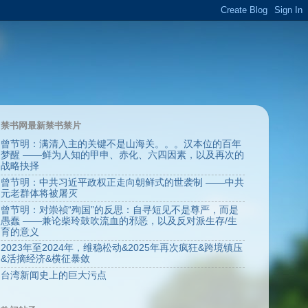
禁书网最新禁书禁片
曾节明：满清入主的关键不是山海关。。。汉本位的百年
梦醒 ——鲜为人知的甲申、赤化、六四因素，以及再次的
战略抉择
曾节明：中共习近平政权正走向朝鲜式的世袭制 ——中共
元老群体将被屠灭
曾节明：对崇祯“殉国”的反思：自寻短见不是尊严，而是
愚蠢 ——兼论柴玲鼓吹流血的邪恶，以及反对派生存/生
育的意义
2023年至2024年，维稳松动&2025年再次疯狂&跨境镇压
&活摘经济&横征暴敛
台湾新闻史上的巨大污点