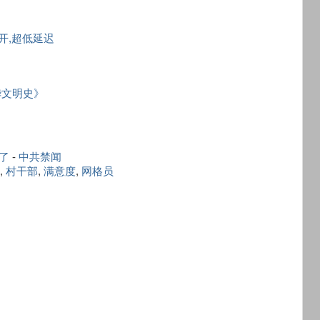
秒开,超低延迟
华文明史》
事了
-
中共禁闻
,
村干部
,
满意度
,
网格员