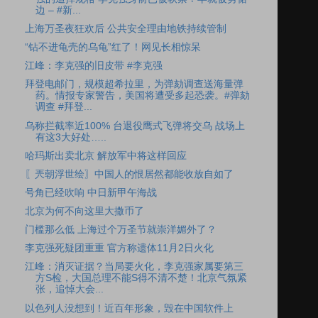
边 – #新...
上海万圣夜狂欢后 公共安全理由地铁持续管制
“钻不进龟壳的乌龟”红了！网见长相惊呆
江峰：李克强的旧皮带 #李克强
拜登电邮门，规模超希拉里，为弹劾调查送海量弹
药。情报专家警告，美国将遭受多起恐袭。#弹劾
调查 #拜登...
乌称拦截率近100% 台退役鹰式飞弹将交乌 战场上
有这3大好处…..
哈玛斯出卖北京 解放军中将这样回应
〖兲朝浮世绘〗中国人的恨居然都能收放自如了
号角已经吹响 中日新甲午海战
北京为何不向这里大撒币了
门槛那么低 上海过个万圣节就崇洋媚外了？
李克强死疑团重重 官方称遗体11月2日火化
江峰：消灭证据？当局要火化，李克强家属要第三
方S检，大国总理不能S得不清不楚！北京气氛紧
张，追悼大会...
以色列人没想到！近百年形象，毁在中国软件上