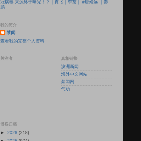
冠病毒 来源终于曝光！？｜真飞｜李茗｜ #唐靖远 ｜秦
鹏
我的简介
禁闻
查看我的完整个人资料
关注者
真相链接
澳洲新闻
海外中文网站
禁闻网
气功
博客归档
►
2026
(218)
►
2025
(974)