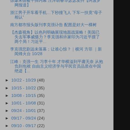
惊爆朱德被干掉内幕 汪洋胡春华瑟瑟发抖【阿波罗
网报道】
浙江男子开车看手机…下秒撞飞人 下车一扶竟“母子
相认”
南方都市报头版刊李克强讣告 配图是好大一棵树
【杰森视角】以色列明确展现地面战策略！美国已
失去军事威慑力？李克强和许家印为习近平摆了
两个局！习近平...
李克强悲剧远未落幕；让谁心惊？｜横河 方菲 ｜新
闻烽火台 10/28
江峰：克强一生 习李十年 才华横溢到平庸无奈 从抱
负到包袱 自由主义经济学与平民官员品质在中国
绝迹【...
►
10/22 - 10/29
(48)
►
10/15 - 10/22
(35)
►
10/08 - 10/15
(35)
►
10/01 - 10/08
(31)
►
09/24 - 10/01
(37)
►
09/17 - 09/24
(24)
►
09/10 - 09/17
(22)