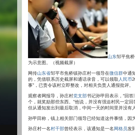
山东
邹平焦桥
为示意图。（视频截屏）
网传
山东省
邹平市焦桥镇孙庄村一领导在
微信群
中通
的，凭借联系历史截屏和通话录音，可以领取
人民币
事”，已责令该村立即整改，对相关负责人通报批评。
观察者网报导，孙庄村
党支部
书记孙甲田表示，“回
个，就奖励那些东西。”他说，并没有强迫村民一定回
但从通知发出到最后取消，中间一天的时间里并没有
孙甲田称，镇上相关部门领导已经知道这件事情，因
孙庄村一名
村干部
曾经表示，该通知是一名
网格员
发