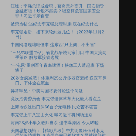
江峰：李强总理成虚职，蔡奇意外高升！国安指导
金融市场！炒股不能卖？唱空算危害国家安全
罪！习近平亲自管...
被禁热帖:当纪念李克强总理时,到底在纪念什么
李克强走后，接下来轮到这几位！（2023年11月2
日）
中国网络现咄咄怪事 这东西“只上架、不出售”
“三兄弟联盟”叛乱! 缅北战争烧到家门口 中国大搞两
手策略 解放军接管边境
“一泡尿”重创百年青岛啤酒！挟怨工人遭起底 下场
惨了
26岁女疯减肥！体重剩25公斤多器官衰竭 送医耳鼻
口、下体全在流血
异常罕见：中美两国将要讨论这个问题
竟没治丧委员会 李克强遗体草草火化最大看点是…
上海地铁这出口深66台阶无电梯 民众苦不堪言
李克强上午八宝山火化 曝习近平将到场送别
河南23岁小学女教师自杀 遗书曝原因 令人唏嘘
美国思想领袖：【精彩片段】中共明显压低对李克
强的追掉规格 李克强身前已被软禁？早就被剪裙