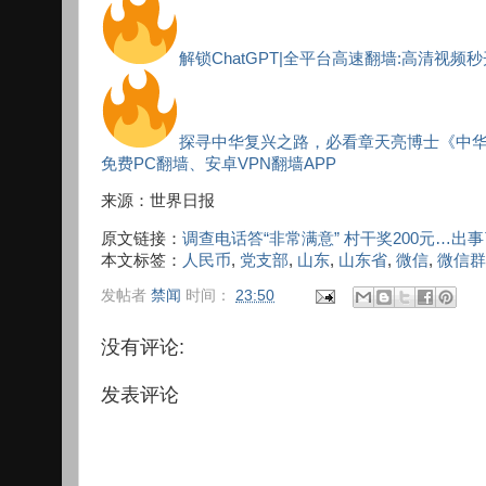
解锁ChatGPT|全平台高速翻墙:高清视频
探寻中华复兴之路，必看章天亮博士《中
免费PC翻墙、安卓VPN翻墙APP
来源：世界日报
原文链接：
调查电话答“非常满意” 村干奖200元…出
本文标签：
人民币
,
党支部
,
山东
,
山东省
,
微信
,
微信群
发帖者
禁闻
时间：
23:50
没有评论:
发表评论