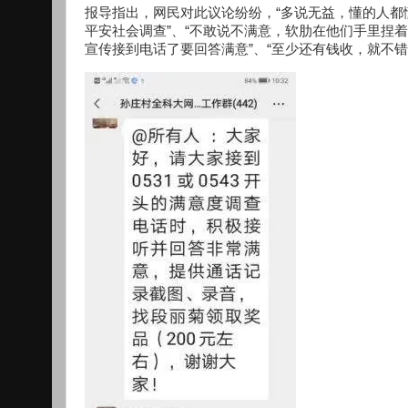
报导指出，网民对此议论纷纷，“多说无益，懂的人都
平安社会调查”、“不敢说不满意，软肋在他们手里捏
宣传接到电话了要回答满意”、“至少还有钱收，就不错