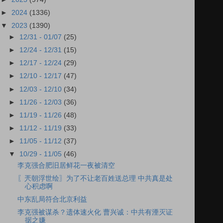
►
2024
(1336)
▼
2023
(1390)
►
12/31 - 01/07
(25)
►
12/24 - 12/31
(15)
►
12/17 - 12/24
(29)
►
12/10 - 12/17
(47)
►
12/03 - 12/10
(34)
►
11/26 - 12/03
(36)
►
11/19 - 11/26
(48)
►
11/12 - 11/19
(33)
►
11/05 - 11/12
(37)
▼
10/29 - 11/05
(46)
李克强合肥旧居鲜花一夜被清空
〖兲朝浮世绘〗为了不让老百姓送总理 中共真是处
心积虑啊
中东乱局符合北京利益
李克强被谋杀？遗体速火化 曹兴诚：中共有湮灭证
据之嫌