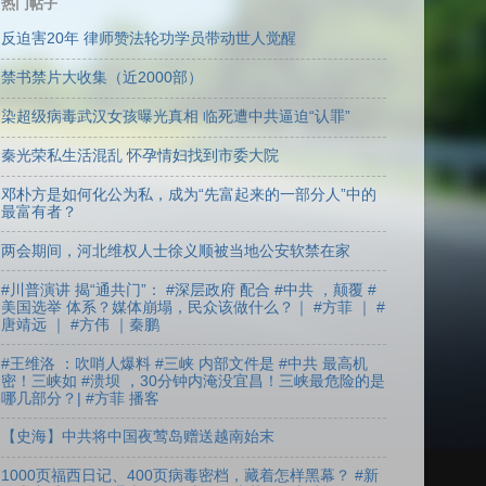
热门帖子
反迫害20年 律师赞法轮功学员带动世人觉醒
禁书禁片大收集（近2000部）
染超级病毒武汉女孩曝光真相 临死遭中共逼迫“认罪”
秦光荣私生活混乱 怀孕情妇找到市委大院
邓朴方是如何化公为私，成为“先富起来的一部分人”中的
最富有者？
两会期间，河北维权人士徐义顺被当地公安软禁在家
#川普演讲 揭“通共门”： #深层政府 配合 #中共 ，颠覆 #
美国选举 体系？媒体崩塌，民众该做什么？｜ #方菲 ｜ #
唐靖远 ｜ #方伟 ｜秦鹏
#王维洛 ：吹哨人爆料 #三峡 内部文件是 #中共 最高机
密！三峡如 #溃坝 ，30分钟内淹没宜昌！三峡最危险的是
哪几部分？| #方菲 播客
【史海】中共将中国夜莺岛赠送越南始末
1000页福西日记、400页病毒密档，藏着怎样黑幕？ #新