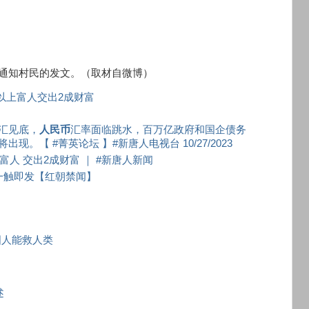
通知村民的发文。（取材自微博）
以上富人交出2成财富
汇见底，
人民币
汇率面临跳水，百万亿政府和国企债务
【 #菁英论坛 】#新唐人电视台 10/27/2023
富人 交出2成财富 ｜ #新唐人新闻
一触即发【红朝禁闻】
国人能救人类
述