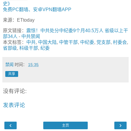
史》
免费PC翻墙、安卓VPN翻墙APP
来源：ETtoday
原文链接：
震惊！中共处分中纪委9个月40.5万人 省级以上干
部34人
-
中共禁闻
本文标签：
中共
,
中国大陆
,
中管干部
,
中纪委
,
党支部
,
村委会
,
省部级
,
科级干部
,
纪委
禁闻
时间：
15:35
共享
没有评论:
发表评论
‹
›
主页