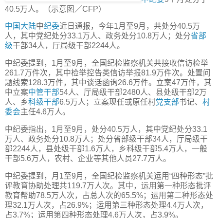
40.5万人。（示意图／CFP）
中国
大陆
中
纪委
近日通报，今年1月至9月，共处分40.5万
人，其中党纪处分33.1万人、政务处分10.8万人；处分
省部
级
干部34人，厅局级干部2244人。
中纪委提到，1月至9月，全国纪检监察机关共接收信访检举
261.7万件次，其中检举控告类信访举报81.9万件次。处置问
题线索128.3万件，其中谈话函询26.6万件。立案47万件，其
中立案
中管干部
54人、厅局级干部2480人、县处级干部2万
人、乡
科级干部
6.5万人；立案现任或原任村
党支部
书记、
村
委会
主任4.6万人。
中纪委指出，1月至9月，处分40.5万人，其中党纪处分33.1
万人、政务处分10.8万人；处分省部级干部34人，厅局级干
部2244人，县处级干部1.6万人，乡科级干部5.4万人，一般
干部5.6万人，农村、企业等其他人员27.7万人。
中纪委提到，月1至9月，全国纪检监察机关运用“四种形态”批
评教育协助处理共119.7万人次。其中，运用第一种形态批评
教育帮助78.5万人次，占总人次的65.5%；运用第二种形态处
理32.1万人次，占26.9%；运用第三种形态处理4.4万人次，
占3.7%；运用第四种形态处理4.6万人次，占3.9%。