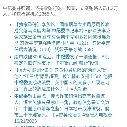
中纪委并强调，坚持收贿行贿一起查，立案贿赂人员1.2万
人，移送检察机关2365人。
【独家重磅】李燕铭：国家烟草专卖局原局长凌
成兴落马深度内幕
中纪委
书记李希旧部清洗李克
强家族黑金帝国 李克强弟李克明多名同僚接连落
马 习近平李克强明争暗斗内幕（121） 习近平连
任后大清洗（110） 钱袋子争夺战（69）
股市跌破3000点后，
中纪委
发了一则通报；A股
被定为欺诈性市场，华尔街已经“禁止”投资
【 #大视野 #悦读 】习身边最危险的“两面人”是
他？“红三代”背景超硬，被谁精心安排上位？他把
中纪委
变成政法委、欠中国人的太多了！现在习
近平真正的危险是什么？ ｜ #大视野
中纪委
敲山震虎，传言许家印供出高官数量惊
人；恒大欠债只是冰山一角，政府债务是天文数
字；中国股市前车之鉴：日本地产泡沫破裂，股
市三十年难复原。【 #菁英论坛 】#新唐人电视台
10/21/2023