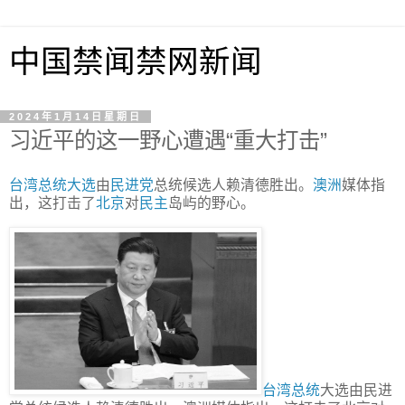
中国禁闻禁网新闻
2024年1月14日星期日
习近平的这一野心遭遇“重大打击”
台湾
总统大选
由
民进党
总统候选人赖清德胜出。
澳洲
媒体指
出，这打击了
北京
对
民主
岛屿的野心。
台湾总统
大选由民进