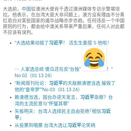
大选前，
中国
驻澳洲大使肖千透过澳洲媒体专访示警堪培
拉。他表示，在台湾大是大非问题上，澳方没有理由不分青
红皂白对某些国家的遏华战略亦步亦趋。任何违反一个中国
原则的行为，都会给中澳关系带来严重后果，任何人对此都
不应该有误判。
“大选结果动摇了
习近平
！ 活生生委屈 S 他啦！
⋯ 人家选总统 傻瓜还在反“台独”
！”
No 02（01 13 24）
“新闻周刊社论：
习近平
的天敌赖清德当选 摧毁了
他的“皇帝梦””No 03（01 13 24）
赖清德当选，国台办逆天发言，
习近平
急眼？台
湾的主流民意与“怀璧其罪”
矢板明夫：台湾人选择民主自由拒绝｢相信
习近
平
｣
从投票到唱票 台湾大选让
习近平
沦笑柄