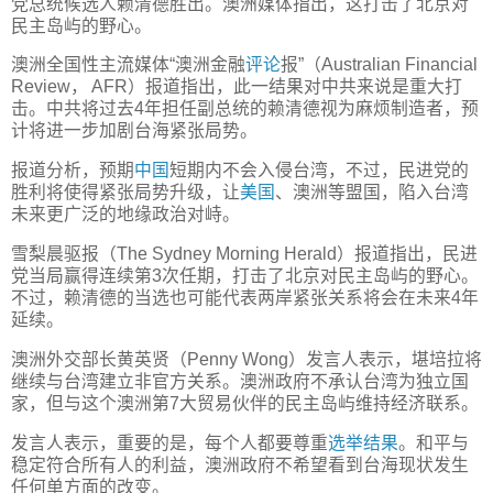
党总统候选人赖清德胜出。澳洲媒体指出，这打击了北京对
民主岛屿的野心。
澳洲全国性主流媒体“澳洲金融
评论
报”（Australian Financial
Review， AFR）报道指出，此一结果对中共来说是重大打
击。中共将过去4年担任副总统的赖清德视为麻烦制造者，预
计将进一步加剧台海紧张局势。
报道分析，预期
中国
短期内不会入侵台湾，不过，民进党的
胜利将使得紧张局势升级，让
美国
、澳洲等盟国，陷入台湾
未来更广泛的地缘政治对峙。
雪梨晨驱报（The Sydney Morning Herald）报道指出，民进
党当局赢得连续第3次任期，打击了北京对民主岛屿的野心。
不过，赖清德的当选也可能代表两岸紧张关系将会在未来4年
延续。
澳洲外交部长黄英贤（Penny Wong）发言人表示，堪培拉将
继续与台湾建立非官方关系。澳洲政府不承认台湾为独立国
家，但与这个澳洲第7大贸易伙伴的民主岛屿维持经济联系。
发言人表示，重要的是，每个人都要尊重
选举结果
。和平与
稳定符合所有人的利益，澳洲政府不希望看到台海现状发生
任何单方面的改变。