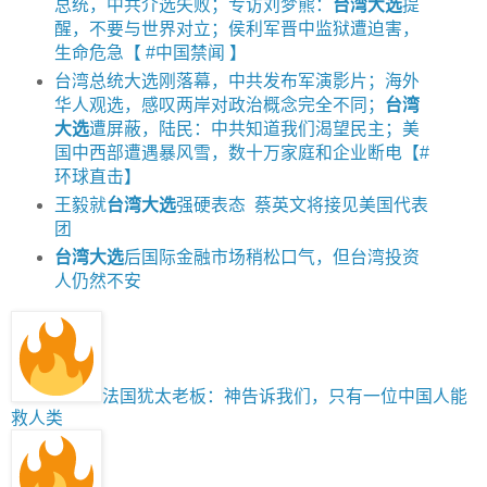
总统，中共介选失败；专访刘梦熊：
台湾大选
提
醒，不要与世界对立；侯利军晋中监狱遭迫害，
生命危急【 #中国禁闻 】
台湾总统大选刚落幕，中共发布军演影片；海外
华人观选，感叹两岸对政治概念完全不同；
台湾
大选
遭屏蔽，陆民：中共知道我们渴望民主；美
国中西部遭遇暴风雪，数十万家庭和企业断电【#
环球直击】
王毅就
台湾大选
强硬表态 蔡英文将接见美国代表
团
台湾大选
后国际金融市场稍松口气，但台湾投资
人仍然不安
法国犹太老板：神告诉我们，只有一位中国人能
救人类