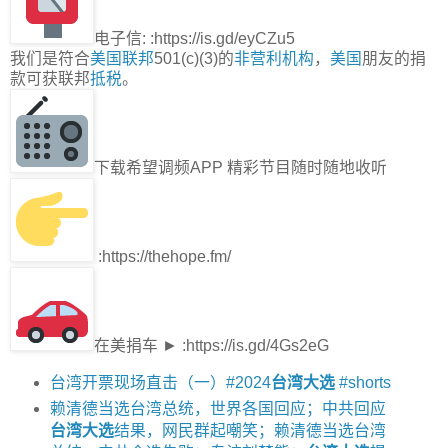
电子信: :https://is.gd/eyCZu5
我们是符合
美国联邦
501(c)(3)的
非营利机构
，
美国
朋友的捐
款可获联邦
抵税
。
下载希望调频APP 精彩节目随时随地收听
:https://thehope.fm/
在美捐车 ► :https://is.gd/4Gs2eG
台湾开票现场直击（一）#2024
台湾大选
#shorts
赖清德当选台湾总统，世界各国回应；中共回应
台湾大选
结果，网民群起嘲笑；赖清德当选台湾