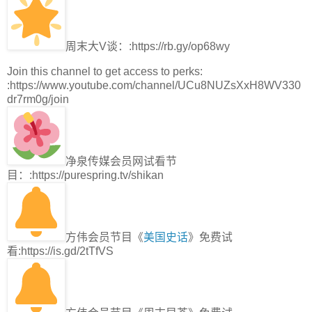
周末大V谈：:https://rb.gy/op68wy
Join this channel to get access to perks:
:https://www.youtube.com/channel/UCu8NUZsXxH8WV330
dr7rm0g/join
净泉传媒会员网试看节
目：:https://purespring.tv/shikan
方伟会员节目《
美国史话
》免费试
看:https://is.gd/2tTfVS