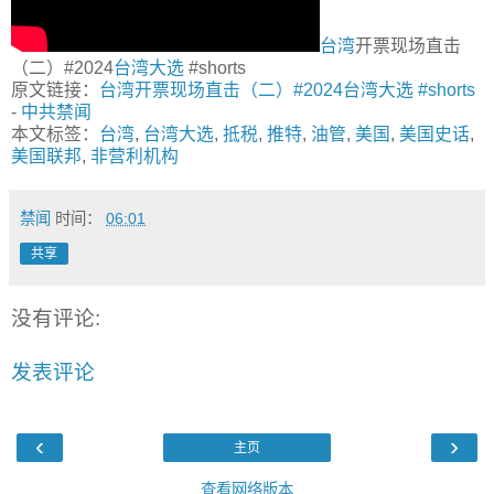
台湾
开票现场直击
（二）#2024
台湾大选
#shorts
原文链接：
台湾开票现场直击（二）#2024台湾大选 #shorts
-
中共禁闻
本文标签：
台湾
,
台湾大选
,
抵税
,
推特
,
油管
,
美国
,
美国史话
,
美国联邦
,
非营利机构
禁闻
时间：
06:01
共享
没有评论:
发表评论
‹
›
主页
查看网络版本