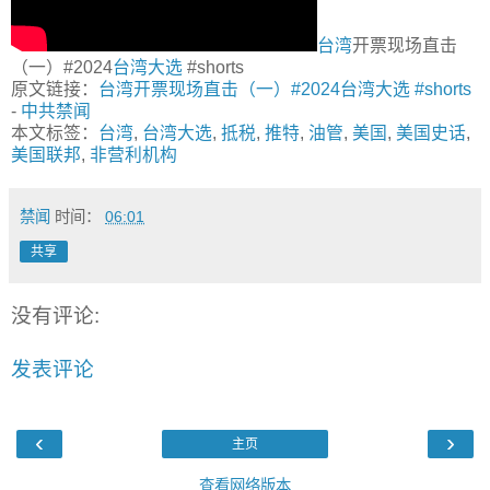
台湾
开票现场直击
（一）#2024
台湾大选
#shorts
原文链接：
台湾开票现场直击（一）#2024台湾大选 #shorts
-
中共禁闻
本文标签：
台湾
,
台湾大选
,
抵税
,
推特
,
油管
,
美国
,
美国史话
,
美国联邦
,
非营利机构
禁闻
时间：
06:01
共享
没有评论:
发表评论
‹
›
主页
查看网络版本