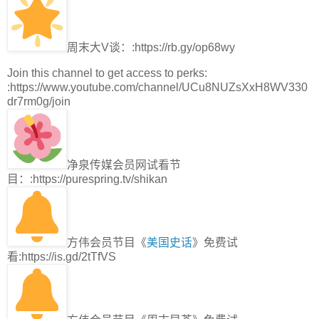
周末大V谈：:https://rb.gy/op68wy
Join this channel to get access to perks:
:https://www.youtube.com/channel/UCu8NUZsXxH8WV330
dr7rm0g/join
净泉传媒会员网试看节
目：:https://purespring.tv/shikan
方伟会员节目《
美国史话
》免费试
看:https://is.gd/2tTfVS