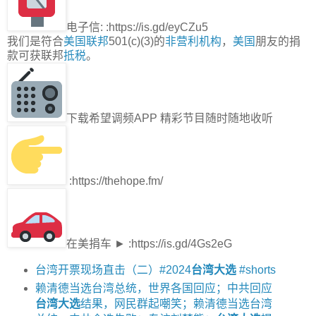
电子信: :https://is.gd/eyCZu5
我们是符合
美国联邦
501(c)(3)的
非营利机构
，
美国
朋友的捐
款可获联邦
抵税
。
下载希望调频APP 精彩节目随时随地收听
:https://thehope.fm/
在美捐车 ► :https://is.gd/4Gs2eG
台湾开票现场直击（二）#2024
台湾大选
#shorts
赖清德当选台湾总统，世界各国回应；中共回应
台湾大选
结果，网民群起嘲笑；赖清德当选台湾