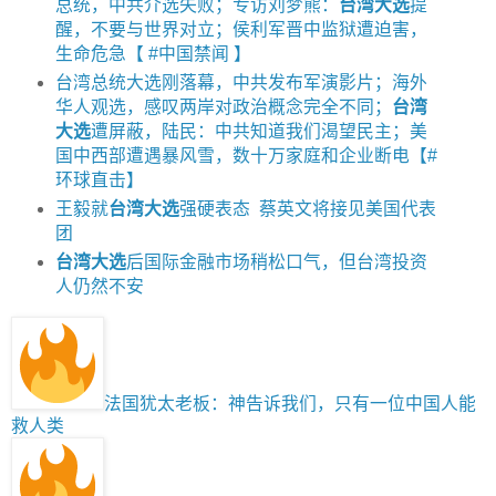
总统，中共介选失败；专访刘梦熊：
台湾大选
提
醒，不要与世界对立；侯利军晋中监狱遭迫害，
生命危急【 #中国禁闻 】
台湾总统大选刚落幕，中共发布军演影片；海外
华人观选，感叹两岸对政治概念完全不同；
台湾
大选
遭屏蔽，陆民：中共知道我们渴望民主；美
国中西部遭遇暴风雪，数十万家庭和企业断电【#
环球直击】
王毅就
台湾大选
强硬表态 蔡英文将接见美国代表
团
台湾大选
后国际金融市场稍松口气，但台湾投资
人仍然不安
法国犹太老板：神告诉我们，只有一位中国人能
救人类