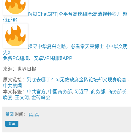
解锁ChatGPT|全平台高速翻墙:高清视频秒开,超
低延迟
探寻中华复兴之路，必看章天亮博士《中华文明
史》
免费PC翻墙、安卓VPN翻墙APP
来源：世界日报
原文链接：
到底去哪了？习无故缺席金砖论坛却又现身晚宴
-
中共禁闻
本文标签：
中共官方
,
中国商务部
,
习近平
,
商务部
,
商务部长
,
晚宴
,
王文涛
,
金砖峰会
禁闻
时间：
11:21
共享