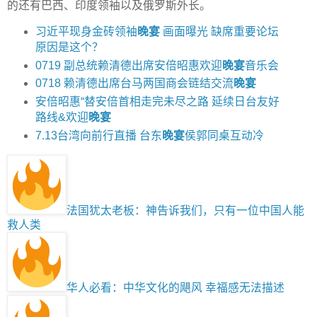
的还有巴西、印度领袖以及俄罗斯外长。
习近平现身金砖领袖
晚宴
画面曝光 缺席重要论坛
原因是这个？
0719 副总统赖清德出席安倍昭惠欢迎
晚宴
音乐会
0718 赖清德出席台马两国商会链结交流
晚宴
安倍昭惠“替安倍首相走完未尽之路 延续日台友好
路线&欢迎
晚宴
7.13台湾向前行直播 台东
晚宴
侯郭同桌互动冷
法国犹太老板：神告诉我们，只有一位中国人能
救人类
华人必看：中华文化的飓风 幸福感无法描述