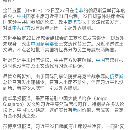
新社）
金砖五国（BRICS）22日至27日在
南非
约翰尼斯堡举行年度
峰会，
中共
国家主席习近平21日启程，22日却意外缺席金砖
国家领袖共同参加的论坛，改由
商务部
长王文涛代表发言，
对此
中共官方
没有解释原因，引起外界臆测。
习近平原定22日出席金砖峰会的工商论坛发表谈话，却意外
未现身，改由
中国
商务部长
王文涛代替发言。习近平透过王
文涛，不点名地批评美国将世界分为民主与威权两阵营。
针对习近平未出席论坛，中共官方没有解释，
中国
官媒在报
道时也没有提及王文涛代替习近平讲话。
尽管众所皆知，由于国际刑事法院就乌克兰战争罪向
俄罗斯
总统普京发出逮捕令，普京未出席不意外，但连习近平也没
到场，着实令人吃惊，引发外界臆测。
南华早报报道，墨西哥前驻中国大使瓜哈多（Jorge
Guajardo）发文称习近平突然缺席很奇怪，特别是在多边论
坛上，中国很少缺席，这确实具有
新闻
价值，若属实，肯定
有些不对劲之处。
彭博资讯报道，习近平22日晚间有出席领袖晚宴，一同赴宴