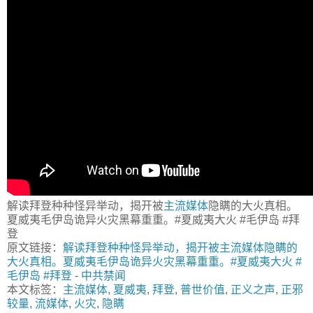
解读拜登种种怪异举动，揭开被
主流媒体
隐瞒的大火真相。
夏威夷毛伊岛诡异火灾黑幕重重。#夏威夷大火 #毛伊岛 #拜
登
原文链接：
解读拜登种种怪异举动，揭开被主流媒体隐瞒的
大火真相。夏威夷毛伊岛诡异火灾黑幕重重。#夏威夷大火 #
毛伊岛 #拜登
-
中共禁闻
本文标签：
主流媒体
,
夏威夷
,
拜登
,
普世价值
,
正义之声
,
正邪
较量
,
流媒体
,
火灾
,
隐瞒