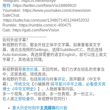
Telegram: :https://t.me/xinshiye
推特
: :https://twitter.com/NewVisi16869910
Youmaker: :https://www.youmaker.com/c/newvision
SafeChat:
:https://safechat.com/user/1348071401249452032
Rumble: :https://rumble.com/c/c-400475
Gab: :https://gab.com/NewVision
____________________
如何外挂字幕？
新视野的节目，都会外挂正体中文字幕。如果要看英文字
幕，请点击视频的Settings，选择Subtitles//CC，然后选择
Auto-translate，再选择需要的语言English，就可以挂上英文
字幕了。其他语言同理。
____________________
新视野倡导
普世价值
，走回传统。我们力求在纷乱的世事当
中，还原真相，领悟真谛。
新视野的节目，包括
新闻
与时事
评论
，原声翻译（中文字
幕）、
传统文化
【小编推荐:
探寻复兴中华之路，必看章天亮
博士《中华文明史》
】、人物故事等内容。
多一个视角，多一份启迪，多一份真相，多一份正义。
在人类
正邪较量
中，新视野伴您同行！
重大历史时刻中
主流媒体
的兴衰