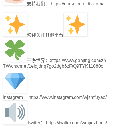
支持我们：:https://donation.ntdtv.com/
–
欢迎关注其他平台
干净世界：:https://www.ganjing.com/zh-
TW/channel/1eiqjdnq7go2dgb6zFtQ9TYK11080c
instagram：:https://www.instagram.com/wjzmfuyao/
Twitter：:https://twitter.com/weijiezhimi2