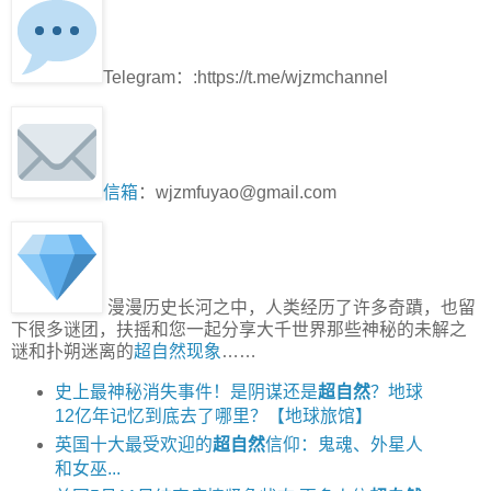
Telegram：:https://t.me/wjzmchannel
信箱
：wjzmfuyao@gmail.com
漫漫历史长河之中，人类经历了许多奇蹟，也留
下很多谜团，扶摇和您一起分享大千世界那些神秘的未解之
谜和扑朔迷离的
超自然现象
……
史上最神秘消失事件！是阴谋还是
超自然
？地球
12亿年记忆到底去了哪里？【地球旅馆】
英国十大最受欢迎的
超自然
信仰：鬼魂、外星人
和女巫...