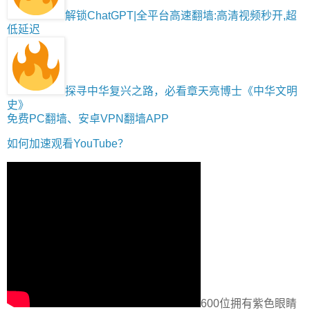
解锁ChatGPT|全平台高速翻墙:高清视频秒开,超
低延迟
探寻中华复兴之路，必看章天亮博士《中华文明
史》
免费PC翻墙、安卓VPN翻墙APP
如何加速观看YouTube？
600位拥有紫色眼睛