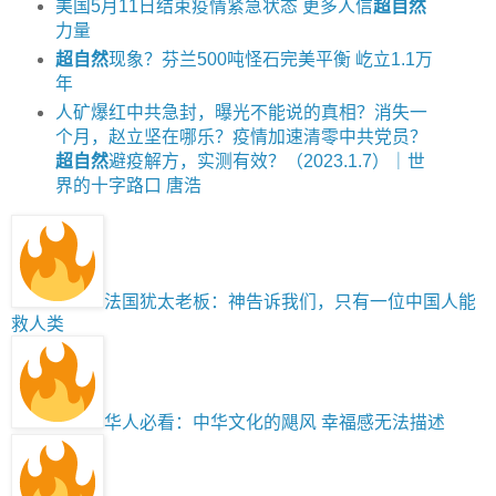
美国5月11日结束疫情紧急状态 更多人信
超自然
力量
超自然
现象？芬兰500吨怪石完美平衡 屹立1.1万
年
人矿爆红中共急封，曝光不能说的真相？消失一
个月，赵立坚在哪乐？疫情加速清零中共党员？
超自然
避疫解方，实测有效？（2023.1.7）｜世
界的十字路口 唐浩
法国犹太老板：神告诉我们，只有一位中国人能
救人类
华人必看：中华文化的飓风 幸福感无法描述