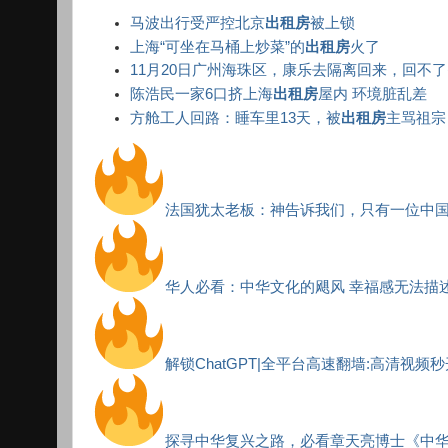
马波出行受严控北京
出租房
被上锁
上海“可坐在马桶上炒菜”的
出租房
火了
11月20日广州海珠区，康乐去隔离回来，回不了
陈浩民一家6口挤上海
出租房
屋内 环境脏乱差
方舱工人回路：睡车里13天，被
出租房
主骂祖宗
法国犹太老板：神告诉我们，只有一位中
华人必看：中华文化的飓风 幸福感无法描
解锁ChatGPT|全平台高速翻墙:高清视频
探寻中华复兴之路，必看章天亮博士《中