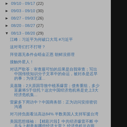
►
09/10 - 09/17
(22)
►
09/03 - 09/10
(30)
►
08/27 - 09/03
(26)
►
08/20 - 08/27
(27)
▼
08/13 - 08/20
(29)
江峰：习近平为何破口大骂 #习近平
这对哥们打不打呀？
拜登愿无条件会晤金正恩 朝鲜没搭理
接触外星人！
对话严歌苓：审查最可怕的后果是自我审查；写出
中国传统知识分子文革中的命运，被封杀是迟早
的事；为张艺谋...
吴嘉隆：2大原因导致中植系爆雷；债务重组，多少
富豪将S于信托？这次中国经济危机将是史上3大
经济危机集...
雷蒙多下周访中？中国商务部：正为访问安排密切
沟通
对习持负面看法高达84% 半数美国人支持军援台湾
美国思想领袖：【精彩片段】中共经济爆雷不断 中
共头上都悬有哪些经济大雷？ 经济危机近在眼