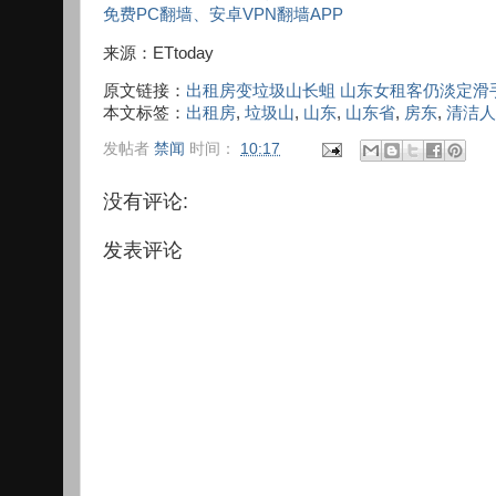
免费PC翻墙、安卓VPN翻墙APP
来源：ETtoday
原文链接：
出租房变垃圾山长蛆 山东女租客仍淡定滑
本文标签：
出租房
,
垃圾山
,
山东
,
山东省
,
房东
,
清洁人
发帖者
禁闻
时间：
10:17
没有评论:
发表评论