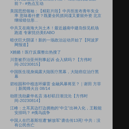
前？- #热点互动
美国思想领袖：【精彩片段】中共拒发布青年失业
率 意味着什麽？既要全民抓间谍又要留外资 北京
继续错估形...
中共又在南海大兴土木！最近越南中建岛惊见机场
跑道 专家忧仿美EABO
暗伏巨大阴谋！新的一场政治运动开始了【阿波罗
网报道】
X贿赂！医疗反腐整出热搜了
川普被乔治亚州刑事起诉 会入狱吗？【方伟时
间-20230815】
中国医生现身揭露大陆医疗黑幕，大陆癌症治疗黑
幕
碧桂园和中植连环爆雷 金融风暴将至？｜谢田 方菲
｜新闻烽火台 08/14
劫匪洗劫豪华名店 洛杉矶日渐沈沦【方伟时
间-20230814】
江峰：土耳其边打边拥抱的“中立”出神入化，王毅能
安排吗？ #俄乌战争
中国人在巴基斯坦遭“解放军”袭击传13死! 中共：没
有公民伤亡