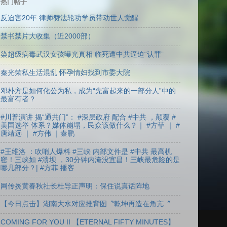
热门帖子
反迫害20年 律师赞法轮功学员带动世人觉醒
禁书禁片大收集（近2000部）
染超级病毒武汉女孩曝光真相 临死遭中共逼迫“认罪”
秦光荣私生活混乱 怀孕情妇找到市委大院
邓朴方是如何化公为私，成为“先富起来的一部分人”中的
最富有者？
#川普演讲 揭“通共门”： #深层政府 配合 #中共 ，颠覆 #
美国选举 体系？媒体崩塌，民众该做什么？｜ #方菲 ｜ #
唐靖远 ｜ #方伟 ｜秦鹏
#王维洛 ：吹哨人爆料 #三峡 内部文件是 #中共 最高机
密！三峡如 #溃坝 ，30分钟内淹没宜昌！三峡最危险的是
哪几部分？| #方菲 播客
网传炎黄春秋社长杜导正声明：保住说真话阵地
【今日点击】湖南大水对应推背图〝乾坤再造在角亢〞
COMING FOR YOU II 【ETERNAL FIFTY MINUTES】