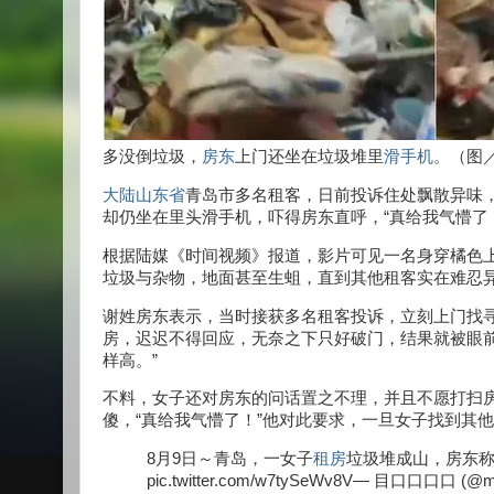
多没倒垃圾，
房东
上门还坐在垃圾堆里
滑手机
。（图
大陆
山东省
青岛市多名租客，日前投诉住处飘散异味
却仍坐在里头滑手机，吓得房东直呼，“真给我气懵了
根据陆媒《时间视频》报道，影片可见一名身穿橘色
垃圾与杂物，地面甚至生蛆，直到其他租客实在难忍
谢姓房东表示，当时接获多名租客投诉，立刻上门找
房，迟迟不得回应，无奈之下只好破门，结果就被眼
样高。”
不料，女子还对房东的问话置之不理，并且不愿打扫
傻，“真给我气懵了！”他对此要求，一旦女子找到其
8月9日～青岛，一女子
租房
垃圾堆成山，房东
pic.twitter.com/w7tySeWv8V— 目口口口口 (@m