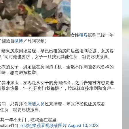
女性
租客
据称已经一年
／翻摄自
微博
／时间视频）
，结果房东到场发现，早已出租的房间居然堆满垃圾，女房客
！”同时他也要求，女子一旦找到其他住所，就要尽快搬离。
上衣的女子，淡定坐在房间滑手机，全然不顾周遭各式各样的
异味，怒向房东检举。
寻异味源头，发现是从女子的房间传出，之后告知对方想要进
前景象惊呆，“一打开房门我都懵了，垃圾就直接堆到和窗户一
房间，只肯拜托
清洁人员
过来清理，夸张行径也让房东看
他住所，就要尽快搬离。
称其一年不出门，吃喝全在屋里
utian414)
点此链接观看视频或图片 August 10, 2023