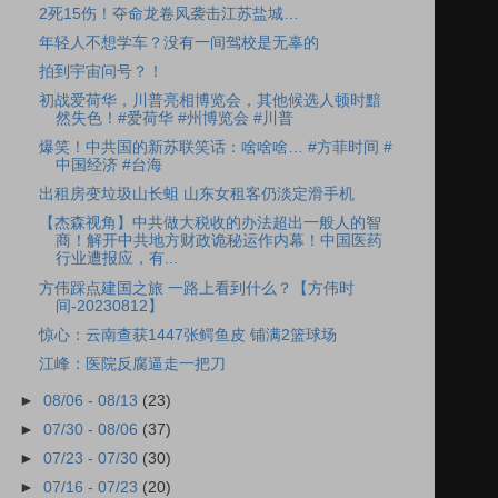
2死15伤！夺命龙卷风袭击江苏盐城…
年轻人不想学车？没有一间驾校是无辜的
拍到宇宙问号？！
初战爱荷华，川普亮相博览会，其他候选人顿时黯
然失色！#爱荷华 #州博览会 #川普
爆笑！中共国的新苏联笑话：啥啥啥… #方菲时间 #
中国经济 #台海
出租房变垃圾山长蛆 山东女租客仍淡定滑手机
【杰森视角】中共做大税收的办法超出一般人的智
商！解开中共地方财政诡秘运作内幕！中国医药
行业遭报应，有...
方伟踩点建国之旅 一路上看到什么？【方伟时
间-20230812】
惊心：云南查获1447张鳄鱼皮 铺满2篮球场
江峰：医院反腐逼走一把刀
►
08/06 - 08/13
(23)
►
07/30 - 08/06
(37)
►
07/23 - 07/30
(30)
►
07/16 - 07/23
(20)