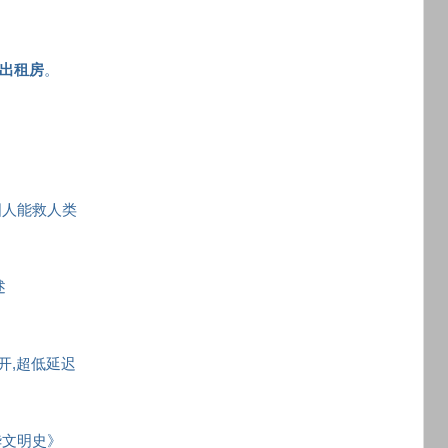
出租房
。
国人能救人类
述
秒开,超低延迟
华文明史》