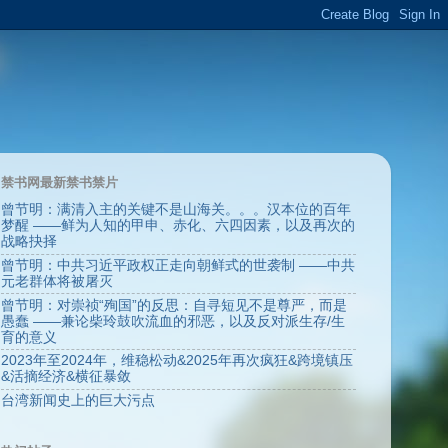
禁书网最新禁书禁片
曾节明：满清入主的关键不是山海关。。。汉本位的百年
梦醒 ——鲜为人知的甲申、赤化、六四因素，以及再次的
战略抉择
曾节明：中共习近平政权正走向朝鲜式的世袭制 ——中共
元老群体将被屠灭
曾节明：对崇祯“殉国”的反思：自寻短见不是尊严，而是
愚蠢 ——兼论柴玲鼓吹流血的邪恶，以及反对派生存/生
育的意义
2023年至2024年，维稳松动&2025年再次疯狂&跨境镇压
&活摘经济&横征暴敛
台湾新闻史上的巨大污点