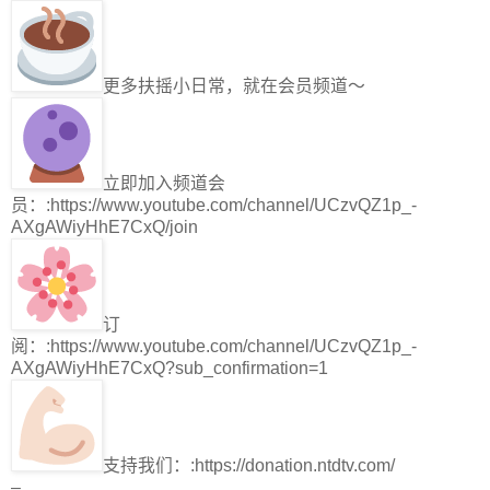
更多扶摇小日常，就在会员频道～
立即加入频道会
员：:https://www.youtube.com/channel/UCzvQZ1p_-
AXgAWiyHhE7CxQ/join
订
阅：:https://www.youtube.com/channel/UCzvQZ1p_-
AXgAWiyHhE7CxQ?sub_confirmation=1
支持我们：:https://donation.ntdtv.com/
–