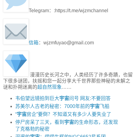
Telegram：:https://t.me/wjzmchannel
信箱
：wjzmfuyao@gmail.com
漫漫历史长河之中，人类经历了许多奇蹟，也留
下很多谜团，扶摇和您一起分享大千世界那些神秘的未解之
谜和扑朔迷离的
超自然现象
……
韦伯望远镜拍到巨大
宇宙
问号 网友:不要回答
苏美尔人古老的秘密：7000年前的
宇宙
飞船
“
宇宙
房企”要倒？不知道又有多少人要失业了
停尸房呆了三天，看到
宇宙
的生命形态，还发现
了克格勃的秘密
深邃的
宇宙
：熠熠生辉的NGC6652星系团