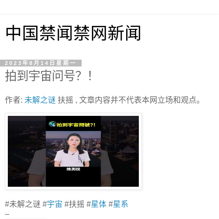
中国禁闻禁网新闻
2023年8月14日星期一
拍到宇宙问号？！
作者:
未解之谜
扶摇 , 文章内容并不代表本网立场和观点。
#未解之谜 #
宇宙
#扶摇 #
星体
#
星系
–