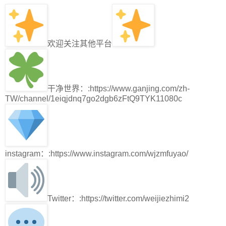
欢迎关注其他平台
干净世界：:https://www.ganjing.com/zh-
TW/channel/1eiqjdnq7go2dgb6zFtQ9TYK11080c
instagram：:https://www.instagram.com/wjzmfuyao/
Twitter：:https://twitter.com/weijiezhimi2