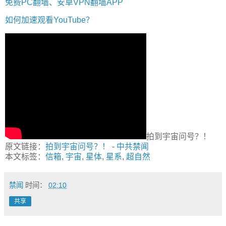
免费PC翻墙、安卓VPN翻墙APP
如何加速观看YouTube？
拍到宇宙问号？！
原文链接：
拍到宇宙问号？！
-
中共禁闻
本文标签：
信箱
,
宇宙
,
星体
,
星系
,
超自然
禁闻
时间：
02:10
共享