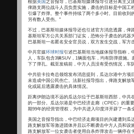
根据
美国
之音报导，巴基斯坦媒体报导引述分离主义团
俾路支两位战斗人员负责实施，袭击的目标是中国工
引爆了炸弹。整个事件持续了两个多小时。目前收到的
另有数人受伤。”
不过，巴基斯坦媒体报导还也引述官方消息透露，俾
基斯坦军方公共关系部门证实，恐怖分子袭击的武器
巴基斯坦一名匿名安全官员说，双方发生交战，军方击
中共官媒
环球时报
引述巴基斯坦当地媒体报导指称，中
人，车队包含3辆SUV，1辆面包车，均有防弹措施
下了弹孔。截至发稿前，中方人员没有受伤情况，车
中共驻卡拉奇总领馆发布消息提到，瓜达尔港中方项
未造成中国公民伤亡。法新社报导指出，俾路支解放
化或延后透露袭击的具体情况。
距离伊朗边境不远的瓜达尔位于巴基斯坦西部，中共在
的一部分。瓜达尔港是中巴经济走廊（CPEC）的重
期99年的经营管理权，为中共进入印度洋开辟了一条
美国之音报导指出，中巴经济走廊项目的兴建遭到瓜
路支解放军等激进团体并且以不断袭击中方人员和设施
路支解放军一位女袭击者使用自杀炸弹攻击一辆停在