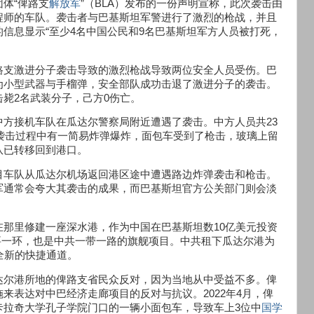
体“俾路支
解放军
”（BLA）发布的一份声明宣称，此次袭击由
程师的车队。袭击者与巴基斯坦军警进行了激烈的枪战，并且
信息显示“至少4名中国公民和9名巴基斯坦军方人员被打死，
路支激进分子袭击导致的激烈枪战导致两位安全人员受伤。巴
为小型武器与手榴弹，安全部队成功击退了激进分子的袭击。
毙2名武装分子，己方0伤亡。
方接机车队在瓜达尔警察局附近遭遇了袭击。中方人员共23
。袭击过程中有一简易炸弹爆炸，面包车受到了枪击，玻璃上留
队已转移回到港口。
目车队从瓜达尔机场返回港区途中遭遇路边炸弹袭击和枪击。
军通常会夸大其袭击的成果，而巴基斯坦官方公关部门则会淡
那里修建一座深水港，作为中国在巴基斯坦数10亿美元投资
要一环，也是中共一带一路的旗舰项目。中共租下瓜达尔港为
全新的快捷通道。
达尔港所地的俾路支省民众反对，因为当地从中受益不多。俾
来表达对中巴经济走廊项目的反对与抗议。2022年4月，俾
卡拉奇大学孔子学院门口的一辆小面包车，导致车上3位中
国学