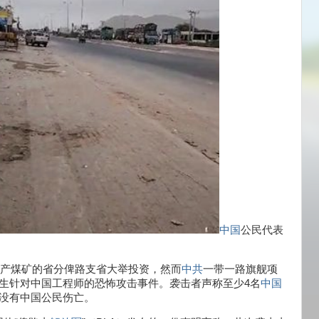
中国
公民代表
盛产煤矿的省分俾路支省大举投资，然而
中共
一带一路旗舰项
3日发生针对中国工程师的恐怖攻击事件。袭击者声称至少4名
中国
应没有中国公民伤亡。