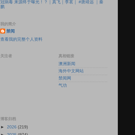
冠病毒 来源终于曝光！？｜真飞｜李茗｜ #唐靖远 ｜秦
鹏
我的简介
禁闻
查看我的完整个人资料
关注者
真相链接
澳洲新闻
海外中文网站
禁闻网
气功
博客归档
►
2026
(219)
►
2025
(974)