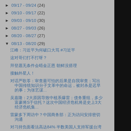
►
09/17 - 09/24
(24)
►
09/10 - 09/17
(22)
►
09/03 - 09/10
(30)
►
08/27 - 09/03
(26)
►
08/20 - 08/27
(27)
▼
08/13 - 08/20
(29)
江峰：习近平为何破口大骂 #习近平
这对哥们打不打呀？
拜登愿无条件会晤金正恩 朝鲜没搭理
接触外星人！
对话严歌苓：审查最可怕的后果是自我审查；写出
中国传统知识分子文革中的命运，被封杀是迟早
的事；为张艺谋...
吴嘉隆：2大原因导致中植系爆雷；债务重组，多少
富豪将S于信托？这次中国经济危机将是史上3大
经济危机集...
雷蒙多下周访中？中国商务部：正为访问安排密切
沟通
对习持负面看法高达84% 半数美国人支持军援台湾