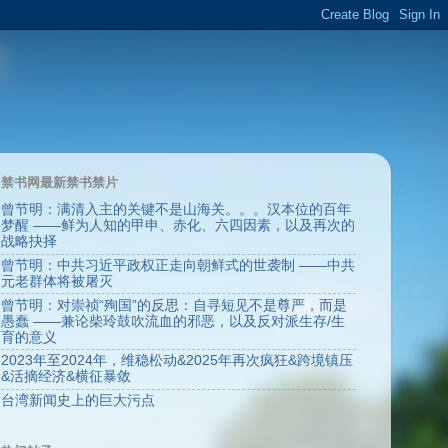
禁书网最新禁书禁片
曾节明：满清入主的关键不是山海关。。。汉本位的百年
梦醒 ——鲜为人知的甲申、赤化、六四因素，以及再次的
战略抉择
曾节明：中共习近平政权正走向朝鲜式的世袭制 ——中共
元老群体将被屠灭
曾节明：对崇祯“殉国”的反思：自寻短见不是尊严，而是
愚蠢 ——兼论柴玲鼓吹流血的邪恶，以及反对派生存/生
育的意义
2023年至2024年，维稳松动&2025年再次疯狂&跨境镇压
&活摘经济&横征暴敛
台湾新闻史上的巨大污点