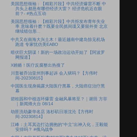
美国思想领袖：【精彩片段】中共经济爆雷不断 中
共头上都悬有哪些经济大雷？ 经济危机近在眼
前？- #热点互动
美国思想领袖：【精彩片段】中共拒发布青年失业
率 意味着什麽？既要全民抓间谍又要留外资 北京
继续错估形...
中共又在南海大兴土木！最近越南中建岛惊见机场
跑道 专家忧仿美EABO
暗伏巨大阴谋！新的一场政治运动开始了【阿波罗
网报道】
X贿赂！医疗反腐整出热搜了
川普被乔治亚州刑事起诉 会入狱吗？【方伟时
间-20230815】
中国医生现身揭露大陆医疗黑幕，大陆癌症治疗黑
幕
碧桂园和中植连环爆雷 金融风暴将至？｜谢田 方菲
｜新闻烽火台 08/14
劫匪洗劫豪华名店 洛杉矶日渐沈沦【方伟时
间-20230814】
江峰：土耳其边打边拥抱的“中立”出神入化，王毅能
安排吗？ #俄乌战争