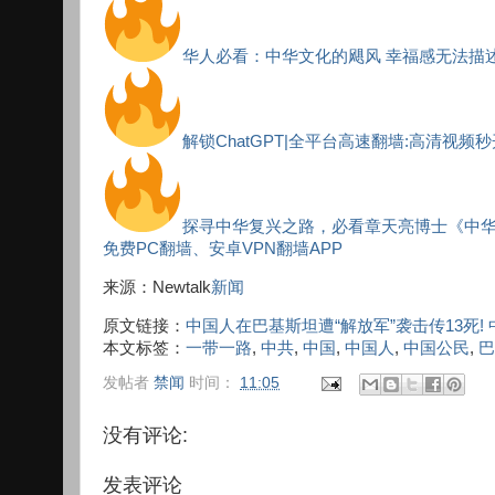
华人必看：中华文化的飓风 幸福感无法描
解锁ChatGPT|全平台高速翻墙:高清视频
探寻中华复兴之路，必看章天亮博士《中
免费PC翻墙、安卓VPN翻墙APP
来源：Newtalk
新闻
原文链接：
中国人在巴基斯坦遭“解放军”袭击传13死!
本文标签：
一带一路
,
中共
,
中国
,
中国人
,
中国公民
,
巴
发帖者
禁闻
时间：
11:05
没有评论:
发表评论