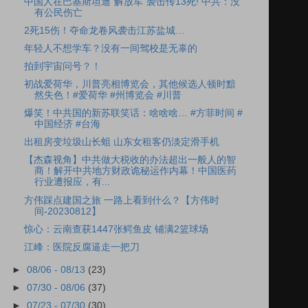
中国人在巴基斯坦遭“解放军”袭击传13死! 中共：没
有公民伤亡
2死15伤！夺命龙卷风袭击江苏盐城…
年轻人不想学车？没有一间驾校是无辜的
拍到宇宙问号？！
初战爱荷华，川普亮相博览会，其他候选人顿时黯
然失色！#爱荷华 #州博览会 #川普
爆笑！中共国的新苏联笑话：啥啥啥… #方菲时间 #
中国经济 #台海
出租房变垃圾山长蛆 山东女租客仍淡定滑手机
【杰森视角】中共做大税收的办法超出一般人的智
商！解开中共地方财政诡秘运作内幕！中国医药
行业遭报应，有...
方伟踩点建国之旅 一路上看到什么？【方伟时
间-20230812】
惊心：云南查获1447张鳄鱼皮 铺满2篮球场
江峰：医院反腐逼走一把刀
►
08/06 - 08/13
(23)
►
07/30 - 08/06
(37)
►
07/23 - 07/30
(30)