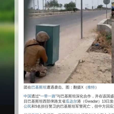
团在
巴基斯坦
遭遇袭击。图：翻摄X（
推特
）
中国
透过“
一带一路
”与巴基斯坦深化合作，并在该国
目巴基斯坦西部俾路支省
瓜达尔
港（Gwadar）1
公民
和9名担任警卫的巴基斯坦军警死亡，但中方回