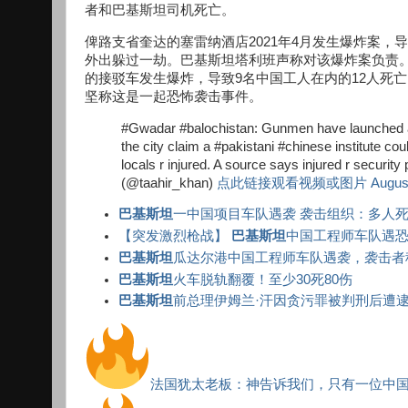
者和巴基斯坦司机死亡。
俾路支省奎达的塞雷纳酒店2021年4月发生爆炸案
外出躲过一劫。巴基斯坦塔利班声称对该爆炸案负责
的接驳车发生爆炸，导致9名中国工人在内的12人死
坚称这是一起恐怖袭击事件。
#Gwadar #balochistan: Gunmen have launched an
the city claim a #pakistani #chinese institute co
locals r injured. A source says injured r secur
(@taahir_khan)
点此链接观看视频或图片 August 1
巴基斯坦
一中国项目车队遇袭 袭击组织：多人
【突发激烈枪战】
巴基斯坦
中国工程师车队遇恐袭
巴基斯坦
瓜达尔港中国工程师车队遇袭，袭击者
巴基斯坦
火车脱轨翻覆！至少30死80伤
巴基斯坦
前总理伊姆兰·汗因贪污罪被判刑后遭
法国犹太老板：神告诉我们，只有一位中