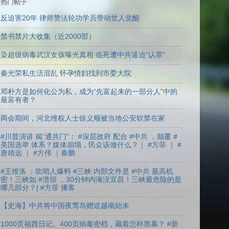
热门帖子
反迫害20年 律师赞法轮功学员带动世人觉醒
禁书禁片大收集（近2000部）
染超级病毒武汉女孩曝光真相 临死遭中共逼迫“认罪”
秦光荣私生活混乱 怀孕情妇找到市委大院
邓朴方是如何化公为私，成为“先富起来的一部分人”中的
最富有者？
两会期间，河北维权人士徐义顺被当地公安软禁在家
#川普演讲 揭“通共门”： #深层政府 配合 #中共 ，颠覆 #
美国选举 体系？媒体崩塌，民众该做什么？｜ #方菲 ｜ #
唐靖远 ｜ #方伟 ｜秦鹏
#王维洛 ：吹哨人爆料 #三峡 内部文件是 #中共 最高机
密！三峡如 #溃坝 ，30分钟内淹没宜昌！三峡最危险的是
哪几部分？| #方菲 播客
【史海】中共将中国夜莺岛赠送越南始末
1000页福西日记、400页病毒密档，藏着怎样黑幕？ #新