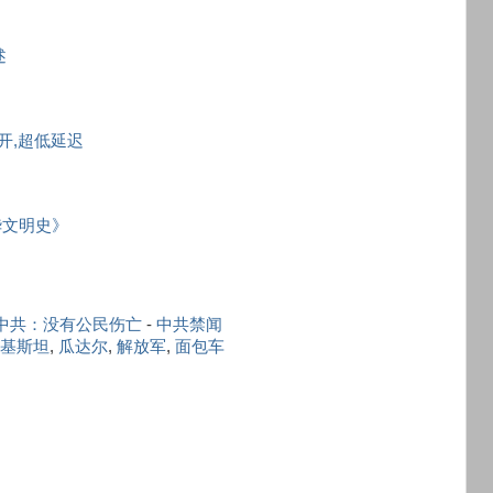
述
秒开,超低延迟
华文明史》
 中共：没有公民伤亡
-
中共禁闻
基斯坦
,
瓜达尔
,
解放军
,
面包车