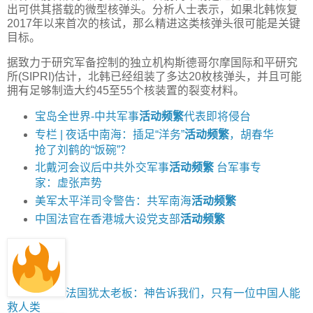
出可供其搭载的微型核弹头。分析人士表示，如果北韩恢复
2017年以来首次的核试，那么精进这类核弹头很可能是关键
目标。
据致力于研究军备控制的独立机构斯德哥尔摩国际和平研究
所(SIPRI)估计，北韩已经组装了多达20枚核弹头，并且可能
拥有足够制造大约45至55个核装置的裂变材料。
宝岛全世界-中共军事
活动频繁
代表即将侵台
专栏 | 夜话中南海：插足“洋务”
活动频繁
，胡春华
抢了刘鹤的“饭碗”？
北戴河会议后中共外交军事
活动频繁
台军事专
家：虚张声势
美军太平洋司令警告：共军南海
活动频繁
中国法官在香港城大设党支部
活动频繁
法国犹太老板：神告诉我们，只有一位中国人能
救人类