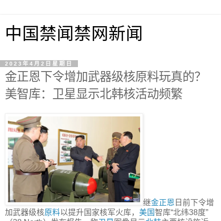
中国禁闻禁网新闻
2023年4月2日星期日
金正恩下令增加武器级核原料玩真的？
美智库：卫星显示北韩核活动频繁
继
金正恩
日前下令增
加武器级核
原料
以提升国家核军火库，
美国
智库“北纬38度”