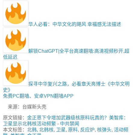
华人必看：中华文化的飓风 幸福感无法描述
解锁ChatGPT|全平台高速翻墙:高清视频秒开,超
低延迟
探寻中华复兴之路，必看章天亮博士《中华文明
史》
免费PC翻墙、安卓VPN翻墙APP
来源：台媒新头壳
原文链接：
金正恩下令增加武器级核原料玩真的？美智库：
卫星显示北韩核活动频繁
-
中共禁闻
本文标签：
北韩
,
北韩核
,
卫星
,
原料
,
反应炉
,
核弹头
,
活动频