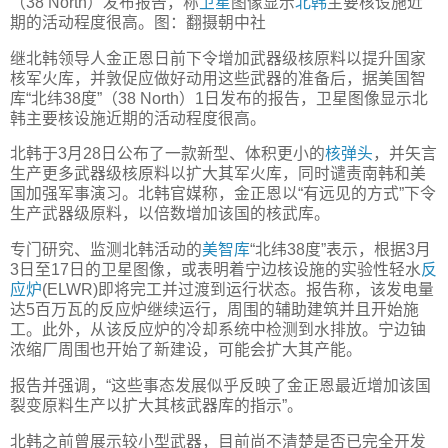
（38 North）发布报告，称
卫星
图像显示
北韩
主要核设施近
期的活动程度很高。图：翻摄朝中社
继北韩领导人金正恩日前下令增加武器级核原料以提升国家
核军火库，并敦促应做好动用这些武器的准备后，据美国智
库“北纬38度”（38 North）1日发布的报告，卫星图像显示北
韩主要核设施近期的活动程度很高。
北韩于3月28日公布了一款新型、体积更小的
核弹头
，并矢言
生产更多武器级核原料以扩大其军火库，同时谴责南韩和美
国加强军事演习。北韩官媒称，金正恩以“有远见的方式”下令
生产武器级原料，以倍数增加该国的核武库。
专门研究、监测北韩活动的
美智库
“北纬38度”表示，根据3月
3日至17日的卫星图像，或表明着宁边核设施的实验性轻水
反
应炉
(ELWR)即将完工并过渡到运行状态。报告称，该发电量
达5百万瓦的反应炉继续运行，周围的辅助建筑并且开始施
工。此外，从该反应炉的冷却系统中检测到水排放。宁边铀
浓缩厂周围也开始了新建设，可能会扩大其产能。
报告并强调，“这些事态发展似乎反映了金正恩最近增加该国
裂变原料生产以扩大其核武器库的指示”。
北韩之前曾展示较小型武器，目前尚不清楚是否已完全开发