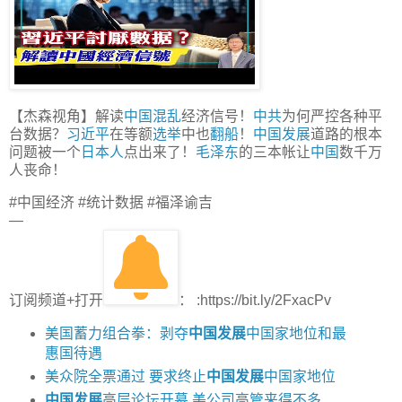
【杰森视角】解读
中国
混乱
经济信号！
中共
为何严控各种平
台数据？
习近平
在等额
选举
中也
翻船
！
中国发展
道路的根本
问题被一个
日本人
点出来了！
毛泽东
的三本帐让
中国
数千万
人丧命！
#中国经济 #统计数据 #福泽谕吉
—
订阅频道+打开
： :https://bit.ly/2FxacPv
美国蓄力组合拳：剥夺
中国发展
中国家地位和最
惠国待遇
美众院全票通过 要求终止
中国发展
中国家地位
中国发展
高层论坛开幕 美公司高管来得不多