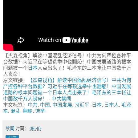
【杰森视角】解读中国混乱经济信号！中共为何严控各种平
台数据？习近平在等额选举中也翻船！中国发展道路的根本
问题被一个
日本
人点出来了！毛泽东的三本帐让中国数千万
人丧命！
原文链接：
【杰森视角】解读中国混乱经济信号！中共为何
严控各种平台数据？习近平在等额选举中也翻船！中国发展
道路的根本问题被一个日本人点出来了！毛泽东的三本帐让
中国数千万人丧命！
-
中共禁闻
本文标签：
中共
,
中国
,
中国发展
,
习近平
,
日本
,
日本人
,
毛泽
东
,
混乱
,
翻船
,
选举
禁闻
时间：
06:40