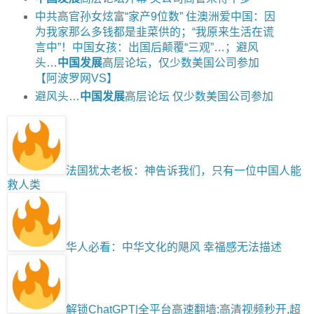
中共高官孙女炫富“家产9位数” 住澳洲爱中国：因
为我家那么多钱都是韭菜供的；“我原来生活在谎
言中”！中国女孩：出国后颠覆“三观”…；避风
头…
中国发展
高层论坛，仅少数美国公司参加
【阿波罗网VS】
避风头…
中国发展
高层论坛 仅少数美国公司参加
法国犹太老板：神告诉我们，只有一位中国人能
救人类
华人必看：中华文化的飓风 幸福感无法描述
解锁ChatGPT|全平台高速翻墙:高清视频秒开,超