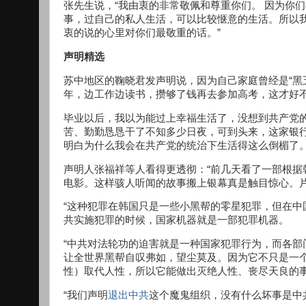
张先生说，“我由衷的非常敬佩和尊重你们。 因为你
事，过自己的私人生活，可以比较惬意的生活。所以
衷的说的心里对你们最敬重的话。”
声明精选
苏中地区的鞠晓君发声明说，因为自己家庭曾经是“黑
年，边工作边读书，攒够了钱再去参加高考，这才好
毕业以后，我以为能过上幸福生活了，没想到共产党
苦、勤勤恳恳干了不知多少日夜，可到头来，这家银
明白为什么我会在共产党的统治下生活得这么倒楣了
声明人张福祥等人看得更透彻：“前几天看了一部根
电影。这样骇人听闻的故事搬上银幕真是触目惊心。片
“这种犯罪在韩国只是一些小黑帮的零星犯罪，但在
共实施犯罪的时候，国家机器就是一部犯罪机器。
“中共对法轮功的迫害就是一种国家犯罪行为，而各
让全世界黑帮自叹弗如，望尘莫及。因为它不只是一
性）取代人性，所以它能做出灭绝人性、丧尽天良的
“我们声明
退出中共
这个魔鬼组织，没有什么坏事是中