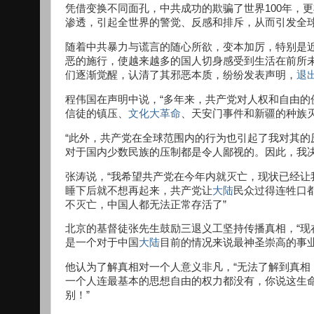
凭借变换不同面孔，中共成功的欺骗了世界100年，
渗透，引起全世界的警觉、反感和排斥，从而引发全
随着中共暴力与谎言的随心所欲，变本加厉，特别是
恶的施行，使越来越多的国人切身感受到生活在前所
们逐渐觉醒，认清了其邪恶本质，纷纷发表声明，
退
程伟国在声明中说，“多年来，共产党对人权和自由
信徒的镇压、
文化大革命
、天安门事件和新疆的种族
“此外，共产党在全球范围内的行为也引起了我对其的
对于国内少数民族的压制都是令人鄙视的。因此，我
张涛说，“我希望共产党在今年内就灭亡，现状已经
睡下后就不想再起来，共产党让
大陆
民众过得连牲口
不灭亡，中国人都无法正常存活了”
北京的基督徒张先生鼓励三退义工坚持传播真相，“
是一个对于中国
大陆
目前的情况来说最神圣崇高的事业
他认为了解真相对一个人意义非凡，“无法了解到真
一个人连最基本的思想自由的权力都没有，你说这生
别！”