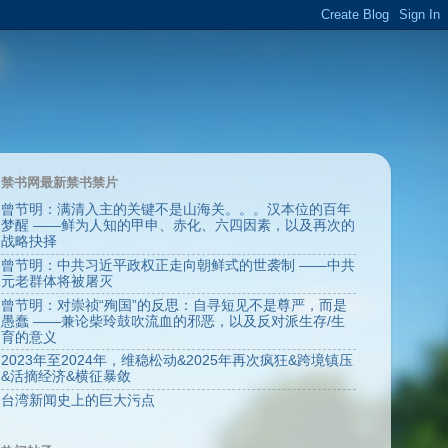
禁书网最新禁书禁片
曾节明：满清入主的关键不是山海关。。。汉本位的百年
梦醒 ——鲜为人知的甲申、赤化、六四因素，以及再次的
战略抉择
曾节明：中共习近平政权正走向朝鲜式的世袭制 ——中共
元老群体将被屠灭
曾节明：对崇祯“殉国”的反思：自寻短见不是尊严，而是
愚蠢 ——兼论柴玲鼓吹流血的邪恶，以及反对派生存/生
育的意义
2023年至2024年，维稳松动&2025年再次疯狂&跨境镇压
&活摘经济&横征暴敛
台湾新闻史上的巨大污点