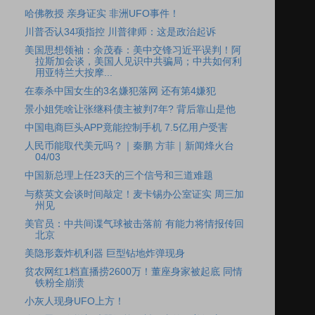
哈佛教授 亲身证实 非洲UFO事件！
川普否认34项指控 川普律师：这是政治起诉
美国思想领袖：余茂春：美中交锋习近平误判！阿
拉斯加会谈，美国人见识中共骗局；中共如何利
用亚特兰大按摩...
在泰杀中国女生的3名嫌犯落网 还有第4嫌犯
景小姐凭啥让张继科债主被判7年? 背后靠山是他
中国电商巨头APP竟能控制手机 7.5亿用户受害
人民币能取代美元吗？｜秦鹏 方菲｜新闻烽火台
04/03
中国新总理上任23天的三个信号和三道难题
与蔡英文会谈时间敲定！麦卡锡办公室证实 周三加
州见
美官员：中共间谍气球被击落前 有能力将情报传回
北京
美隐形轰炸机利器 巨型钻地炸弹现身
贫农网红1档直播捞2600万！董座身家被起底 同情
铁粉全崩溃
小灰人现身UFO上方！