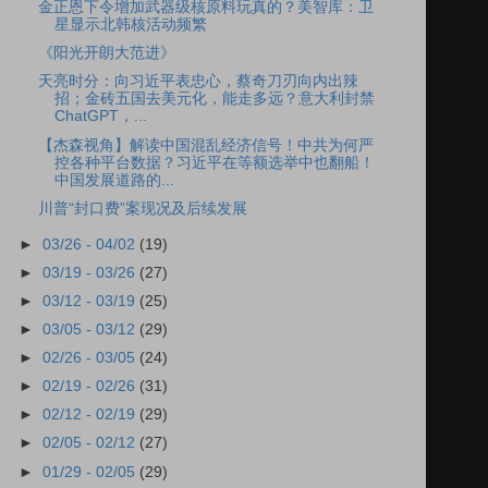
金正恩下令增加武器级核原料玩真的？美智库：卫
星显示北韩核活动频繁
《阳光开朗大范进》
天亮时分：向习近平表忠心，蔡奇刀刃向内出辣
招；金砖五国去美元化，能走多远？意大利封禁
ChatGPT，...
【杰森视角】解读中国混乱经济信号！中共为何严
控各种平台数据？习近平在等额选举中也翻船！
中国发展道路的...
川普“封口费”案现况及后续发展
►
03/26 - 04/02
(19)
►
03/19 - 03/26
(27)
►
03/12 - 03/19
(25)
►
03/05 - 03/12
(29)
►
02/26 - 03/05
(24)
►
02/19 - 02/26
(31)
►
02/12 - 02/19
(29)
►
02/05 - 02/12
(27)
►
01/29 - 02/05
(29)