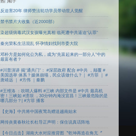
热门帖子
反迫害20年 律师赞法轮功学员带动世人觉醒
禁书禁片大收集（近2000部）
染超级病毒武汉女孩曝光真相 临死遭中共逼迫“认罪”
秦光荣私生活混乱 怀孕情妇找到市委大院
邓朴方是如何化公为私，成为“先富起来的一部分人”中的
最富有者？
#川普演讲 揭“通共门”： #深层政府 配合 #中共 ，颠覆 #
美国选举 体系？媒体崩塌，民众该做什么？｜ #方菲 ｜ #
唐靖远 ｜ #方伟 ｜秦鹏
#王维洛 ：吹哨人爆料 #三峡 内部文件是 #中共 最高机
密！三峡如 #溃坝 ，30分钟内淹没宜昌！三峡最危险的是
哪几部分？| #方菲 播客
【史海】中共将中国夜莺岛赠送越南始末
网传炎黄春秋社长杜导正声明：保住说真话阵地
【今日点击】湖南大水对应推背图〝乾坤再造在角亢〞