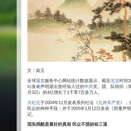
文：如玉
全球
退党
服务中心网站统计数据显示，截至
北京
时间2
站
发表声明退出曾经加入过的
中共
党、团、队组织（简
月3日）的4亿增长了1千零7百多万人。
大纪元
于2004年11月发表系列社论《
九评
共产党
》，
民众的种种手段；并于2005年1月12日发表《郑重声
记。
现实残酷是最好的真相 民众不惑纷纷三退