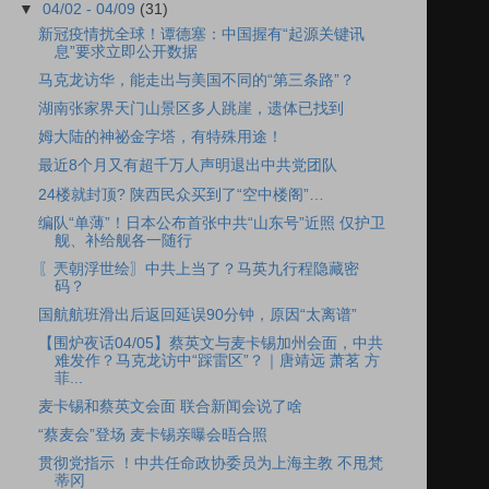
▼
04/02 - 04/09
(31)
新冠疫情扰全球！谭德塞：中国握有“起源关键讯
息”要求立即公开数据
马克龙访华，能走出与美国不同的“第三条路”？
湖南张家界天门山景区多人跳崖，遗体已找到
姆大陆的神祕金字塔，有特殊用途！
最近8个月又有超千万人声明退出中共党团队
24楼就封顶? 陕西民众买到了“空中楼阁”…
编队“单薄”！日本公布首张中共“山东号”近照 仅护卫
舰、补给舰各一随行
〖兲朝浮世绘〗中共上当了？马英九行程隐藏密
码？
国航航班滑出后返回延误90分钟，原因“太离谱”
【围炉夜话04/05】蔡英文与麦卡锡加州会面，中共
难发作？马克龙访中“踩雷区”？｜唐靖远 萧茗 方
菲...
麦卡锡和蔡英文会面 联合新闻会说了啥
“蔡麦会”登场 麦卡锡亲曝会晤合照
贯彻党指示 ！中共任命政协委员为上海主教 不甩梵
蒂冈