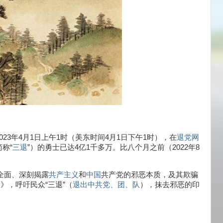
023年4月1日上午1时（美东时间4月1日下午1时），在
退党网
称“
三退
”）的勇士已达4亿1千多万。比八个月之前（2022年8
全面、深刻揭露
共产主义
和
中国
共产党的邪恶本质，及其欺骗
明》，呼吁民众“三退”（
退出中共党、团、队
），抹去邪恶的印