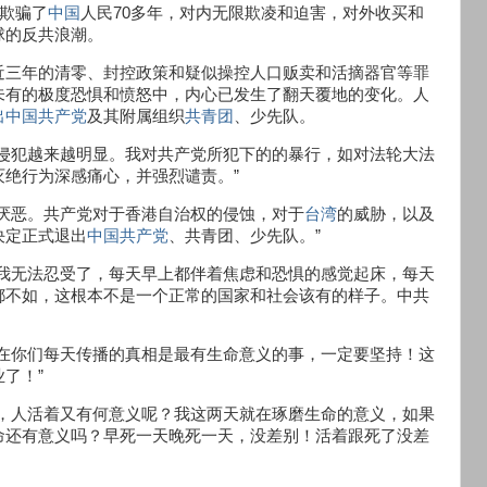
更欺骗了
中国
人民70多年，对内无限欺凌和迫害，对外收买和
球的反共浪潮。
近三年的清零、封控政策和疑似操控人口贩卖和活摘器官等罪
未有的极度恐惧和愤怒中，内心已发生了翻天覆地的变化。人
出中国共产党
及其附属组织
共青团
、少先队。
的侵犯越来越明显。我对共产党所犯下的的暴行，如对法轮大法
灭绝行为深感痛心，并强烈谴责。”
厌恶。共产党对于香港自治权的侵蚀，对于
台湾
的威胁，以及
决定正式退出
中国共产党
、共青团、少先队。”
让我无法忍受了，每天早上都伴着焦虑和恐惧的感觉起床，每天
都不如，这根本不是一个正常的国家和社会该有的样子。中共
现在你们每天传播的真相是最有生命意义的事，一定要坚持！这
了！”
相，人活着又有何意义呢？我这两天就在琢磨生命的意义，如果
命还有意义吗？早死一天晚死一天，没差别！活着跟死了没差