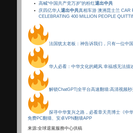
高喊“中国共产党万岁”的粉红
退出中共
庆四亿华人
退出中共
真相车游 澳洲昆士兰 CAR PAR
CELEBRATING 400 MILLION PEOPLE QUITT
法国犹太老板：神告诉我们，只有一位中
华人必看：中华文化的飓风 幸福感无法描
解锁ChatGPT|全平台高速翻墙:高清视频
探寻中华复兴之路，必看章天亮博士《中
免费PC翻墙、安卓VPN翻墙APP
来源:全球退黨服務中心供稿