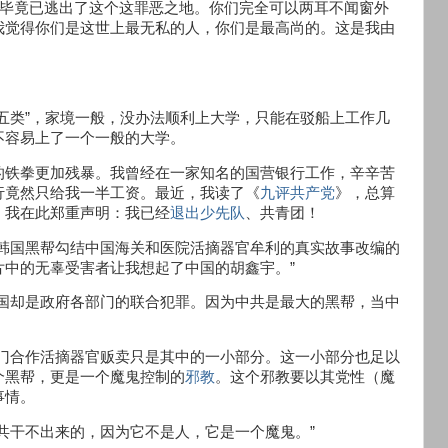
们毕竟已逃出了这个这罪恶之地。你们完全可以两耳不闻窗外
我觉得你们是这世上最无私的人，你们是最高尚的。这是我由
五类”，家境一般，没办法顺利上大学，只能在驳船上工作几
不容易上了一个一般的大学。
的铁拳更加残暴。我曾经在一家知名的国营银行工作，辛辛苦
行竟然只给我一半工资。最近，我读了《
九评共产党
》，总算
。我在此郑重声明：我已经
退出少先队
、共青团！
据韩国黑帮勾结中国海关和医院活摘器官牟利的真实故事改编的
中的无辜受害者让我想起了中国的胡鑫宇。”
中国却是政府各部门的联合犯罪。因为中共是最大的黑帮，当中
部门合作活摘器官贩卖只是其中的一小部分。这一小部分也足以
个黑帮，更是一个魔鬼控制的
邪教
。这个邪教要以其党性（魔
事情。
共干不出来的，因为它不是人，它是一个魔鬼。”