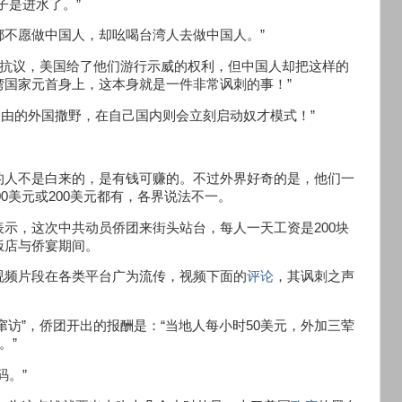
子是进水了。”
都不愿做中国人，却吆喝台湾人去做中国人。”
行示威抗议，美国给了他们游行示威的权利，但中国人却把这样的
国家元首身上，这本身就是一件非常讽刺的事！”
敢在自由的外国撒野，在自己国内则会立刻启动奴才模式！”
的人不是白来的，是有钱可赚的。不过外界好奇的是，他们一
0美元或200美元都有，各界说法不一。
示，这次中共动员侨团来街头站台，每人一天工资是200块
饭店与侨宴期间。
视频片段在各类平台广为流传，视频下面的
评论
，其讽刺之声
文窜访”，侨团开出的报酬是：“当地人每小时50美元，外加三荤
。”
码。”