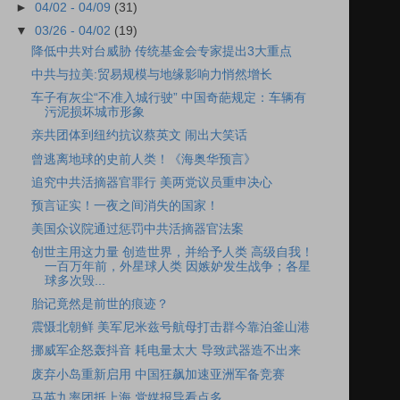
►
04/02 - 04/09
(31)
▼
03/26 - 04/02
(19)
降低中共对台威胁 传统基金会专家提出3大重点
中共与拉美:贸易规模与地缘影响力悄然增长
车子有灰尘“不准入城行驶” 中国奇葩规定：车辆有
污泥损坏城市形象
亲共团体到纽约抗议蔡英文 闹出大笑话
曾逃离地球的史前人类！《海奥华预言》
追究中共活摘器官罪行 美两党议员重申决心
预言证实！一夜之间消失的国家！
美国众议院通过惩罚中共活摘器官法案
创世主用这力量 创造世界，并给予人类 高级自我！
一百万年前，外星球人类 因嫉妒发生战争；各星
球多次毁...
胎记竟然是前世的痕迹？
震慑北朝鲜 美军尼米兹号航母打击群今靠泊釜山港
挪威军企怒轰抖音 耗电量太大 导致武器造不出来
废弃小岛重新启用 中国狂飙加速亚洲军备竞赛
马英九率团抵上海 党媒报导看点多