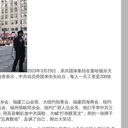
2023年3月29日，亲共团体集结在曼哈顿乐天
情资表示，中共动员侨团来街头站台，每人一天工资是200块
同乡会、福建三山会馆、大纽约知青会、福建四海商会、纽约
总会、福州琅岐同乡会、纽约广府人总会等。他们手举中共
五
”；用高音喇叭放中共国歌，大喊“打倒蔡英文”；举的一块牌子
成“忘典数祖”，反讽了自己，闹出大笑话。