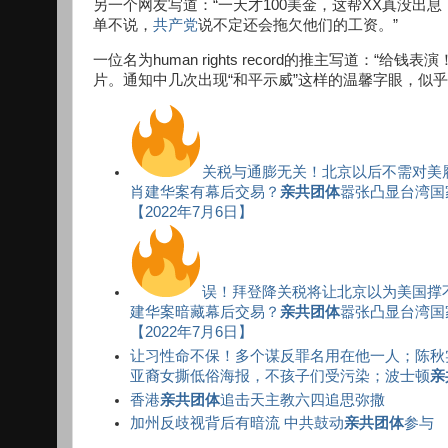
另一个网友写道：“一天才100美金，这帮XX真没出
单不说，
共产党
说不定还会拖欠他们的工资。”
一位名为human rights record的推主写道：
片。通知中几次出现“和平示威”这样的温馨字眼，似
关税与通膨无关！北京以后不需对美
肖建华案有幕后交易？
亲共团体
嚣张凸显台湾国
【2022年7月6日】
误！拜登降关税将让北京以为美国撑
建华案暗藏幕后交易？
亲共团体
嚣张凸显台湾国
【2022年7月6日】
让习性命不保！多个谋反罪名用在他一人；陈秋实
亚裔女撕低俗海报，不孩子们受污染；波士顿
亲
香港
亲共团体
追击天主教六四追思弥撒
加州反歧视背后有暗流 中共鼓动
亲共团体
参与