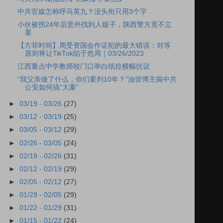
中共官媒怎称呼马英九？没头衔只用3个字
小伙被拐24年后意外找到人贩子，陕西警方竟不立
案
【方菲时间】周受资国会作证犯的最大错误；对等
原则将让TikTok陷于危局｜03/26/2023
江西重点中学教师校门口举白纸拉横幅抗议
“我父亲做了什么，你们要判10年？”油管博主揭中共
公安如何搞“大案”
►
03/19 - 03/26
(27)
►
03/12 - 03/19
(25)
►
03/05 - 03/12
(29)
►
02/26 - 03/05
(24)
►
02/19 - 02/26
(31)
►
02/12 - 02/19
(29)
►
02/05 - 02/12
(27)
►
01/29 - 02/05
(29)
►
01/22 - 01/29
(31)
►
01/15 - 01/22
(24)