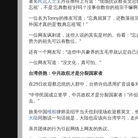
著名
民运人士
王丹在推特上写道：“现场抗议蔡英文总
忘祖’，不是‘忘典数祖’好吗？没事你数你的祖宗干嘛
一位名为Tonny的推友写道：“忘典就算了，还数落
外国才真的是‘数典忘祖’呢！”
一位网友讽刺道，这些人说的其实是对的。你看：“
势力的祖先可以有数位。”
还有一个网友写：“这些中共豢养的五毛早就认定自己的
一位网友写道：“没文化，真可怕。”
台湾侨胞：中共政权才是分裂国家者
在29日欢迎蔡总统的人群中，台侨许伯丞用扩音设备
“中华民国成立更早，中共政权才是分裂国家者！”许
去。”
旅美中国
维权
律师吴绍平当天也到现场欢迎蔡英文，
大陆
同胞说一句话就是，大陆也应该向台湾学习，走向
亲共团体的行为引起网络上网友的热议。