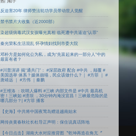
热门帖子
反迫害20年 律师赞法轮功学员带动世人觉醒
禁书禁片大收集（近2000部）
染超级病毒武汉女孩曝光真相 临死遭中共逼迫“认罪”
秦光荣私生活混乱 怀孕情妇找到市委大院
邓朴方是如何化公为私，成为“先富起来的一部分人”中的
最富有者？
#川普演讲 揭“通共门”： #深层政府 配合 #中共 ，颠覆 #
美国选举 体系？媒体崩塌，民众该做什么？｜ #方菲 ｜ #
唐靖远 ｜ #方伟 ｜秦鹏
#王维洛 ：吹哨人爆料 #三峡 内部文件是 #中共 最高机
密！三峡如 #溃坝 ，30分钟内淹没宜昌！三峡最危险的是
哪几部分？| #方菲 播客
【史海】中共将中国夜莺岛赠送越南始末
网传炎黄春秋社长杜导正声明：保住说真话阵地
【今日点击】湖南大水对应推背图〝乾坤再造在角亢〞