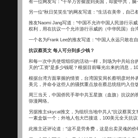
有一位网友写：“千辛万苦偷渡到美国，却爱中共，脑
另一位“秋日笑笑生”的网友写道：“生活在美帝，自己
推友Naomi Jang写道：“中国不允许中国人民游
权利，用在抗议一个允许游行示威的（中华民国）台湾
一个名为Frank Lee的推友写道：“中国人永远只
抗议蔡英文 每人可分到多少钱？
和每一次中共使馆组织的活动一样，到场为中共站台
天的“工资”是多少钱呢？根据目前曝光出来的消息，10
根据台湾方面掌握的情资，台湾国安局长蔡明彦对外表
美元，并命令这些人的骚扰重点放在蔡总统纽约入住
周三当天，中国侨民手举中共五星旗（血旗）抗议的
弥漫网络。
另据推主skycat推文，为组织当地中共人“抗议蔡英
一素盒饭一个；外地人包大巴接送，100美元全天抗议
此推主还评论道：“这不是劳务费，这是出卖灵魂的价