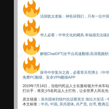
法国犹太老板：神告诉我们，只有一位中
华人必看：中华文化的飓风 幸福感无法描
解锁ChatGPT|全平台高速翻墙:高清视频
探寻中华复兴之路，必看章天亮博士《中
免费PC翻墙、安卓VPN翻墙APP
2019年7月14日，当纽约民运人士在曼哈顿大中央
打出手，将至少5名民运人士打伤，让全世界人民在
原文链接：
亲共团体到纽约抗议蔡英文 闹出大笑话
-
本文标签：
中共
,
中国
,
亲共团体
,
共产党
,
台湾
,
数典忘