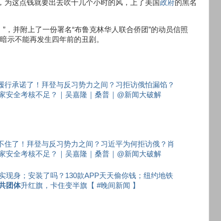
息，为这点钱就要出去吹十几个小时的风，上了美国
政府
的黑名
“给钱表演！”，并附上了一份署名“布鲁克林华人联合侨团”的动员信照
乎暗示不能再发生四年前的丑剧。
履行承诺了！拜登与反习势力之间？习拒访俄怕漏馅？
家安全考核不足？｜吴嘉隆｜桑普｜@新闻大破解
不住了！拜登与反习势力之间？习近平为何拒访俄？肖
家安全考核不足？｜吴嘉隆｜桑普｜@新闻大破解
现身；安装了吗？130款APP天天偷你钱；纽约地铁
共团体
升红旗，卡住变半旗【 #晚间新闻 】