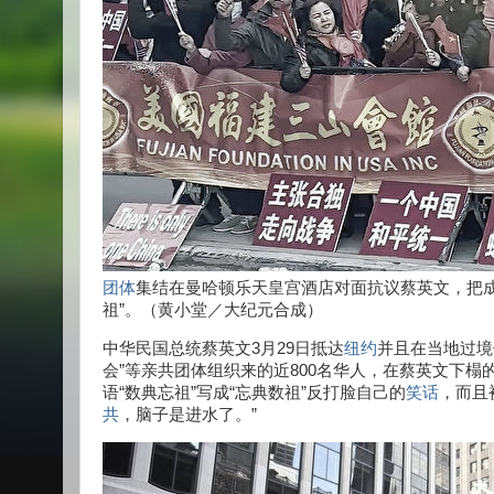
团体
集结在曼哈顿乐天皇宫酒店对面抗议蔡英文，把成
祖”。（黄小堂／大纪元合成）
中华民国总统蔡英文3月29日抵达
纽约
并且在当地过境
会”等亲共团体组织来的近800名华人，在蔡英文下榻
语“数典忘祖”写成“忘典数祖”反打脸自己的
笑话
，而且
共
，脑子是进水了。”