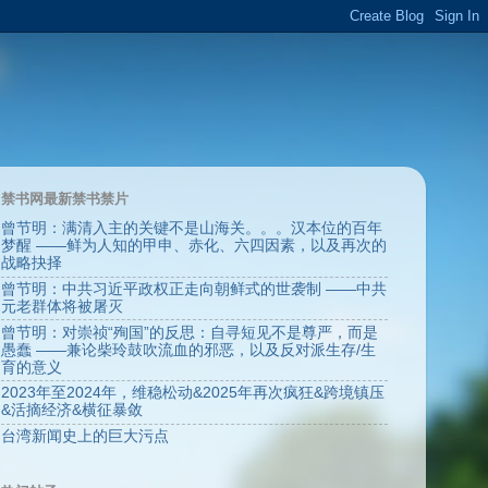
禁书网最新禁书禁片
曾节明：满清入主的关键不是山海关。。。汉本位的百年
梦醒 ——鲜为人知的甲申、赤化、六四因素，以及再次的
战略抉择
曾节明：中共习近平政权正走向朝鲜式的世袭制 ——中共
元老群体将被屠灭
曾节明：对崇祯“殉国”的反思：自寻短见不是尊严，而是
愚蠢 ——兼论柴玲鼓吹流血的邪恶，以及反对派生存/生
育的意义
2023年至2024年，维稳松动&2025年再次疯狂&跨境镇压
&活摘经济&横征暴敛
台湾新闻史上的巨大污点