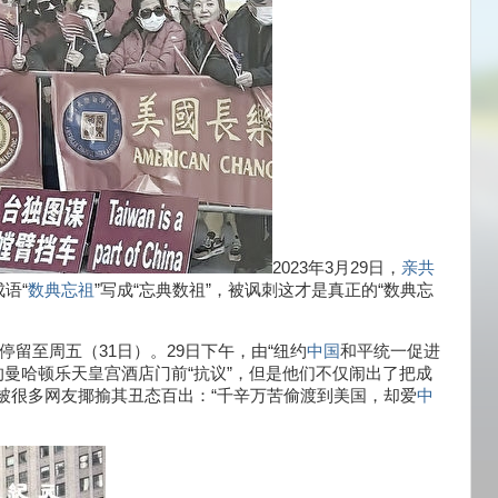
2023年3月29日，
亲共
语“
数典忘祖
”写成“忘典数祖”，被讽刺这才是真正的“数典忘
停留至周五（31日）。29日下午，由“纽约
中国
和平统一促进
的曼哈顿乐天皇宫酒店门前“抗议”，但是他们不仅闹出了把成
被很多网友揶揄其丑态百出：“千辛万苦偷渡到美国，却爱
中