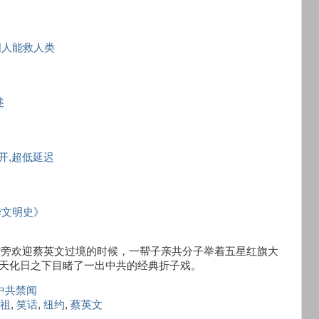
国人能救人类
述
秒开,超低延迟
华文明史》
车站旁欢迎蔡英文过境的时候，一帮子亲共分子举着五星红旗大
光天化日之下目睹了一出中共的经典折子戏。
中共禁闻
祖
,
笑话
,
纽约
,
蔡英文