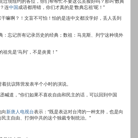
统过境纽约的各位，你们帮帮忙不要这么丢脸好吗？那叫‘数典
啊？连
中国
成语都用错，你们才真的是‘数典忘祖’呢！”
祖宗干嘛啊？！文盲不可怕！怕的是连中文都没学好，丢人丢到
忘典：忘记所有记录历史的经典；数祖：马克斯、列宁这种境外
祖先是‘马列’，不是炎黄！”
对着抗议阵营发表半个小时的演说。
伯丞喊道，“你们如果不喜欢自由和民主的话，可以回到中国
他向
新唐人电视台
表示：“既是表达对台湾的一种支持，也是向
民主自由、打倒中共的这个独裁专制统治。”