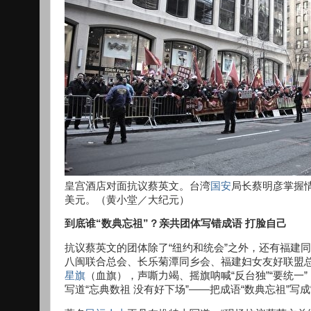
皇宫酒店对面抗议蔡英文。台湾
国安
局长蔡明彦掌握
美元。（黄小堂／大纪元）
到底谁“数典忘祖”？亲共团体写错成语 打脸自己
抗议蔡英文的团体除了“纽约和统会”之外，还有福建
八闽联合总会、长乐菊潭同乡会、福建妇女友好联盟
星旗
（血旗），声嘶力竭、摇旗呐喊“反台独”“要统一
写道“忘典数祖 没有好下场”——把成语“数典忘祖”写