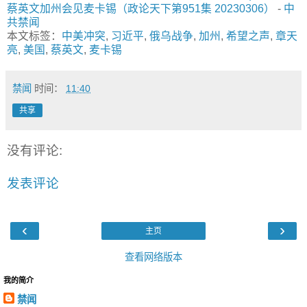
蔡英文加州会见麦卡锡（政论天下第951集 20230306）
-
中
共禁闻
本文标签：
中美冲突
,
习近平
,
俄乌战争
,
加州
,
希望之声
,
章天
亮
,
美国
,
蔡英文
,
麦卡锡
禁闻
时间：
11:40
共享
没有评论:
发表评论
‹
›
主页
查看网络版本
我的简介
禁闻