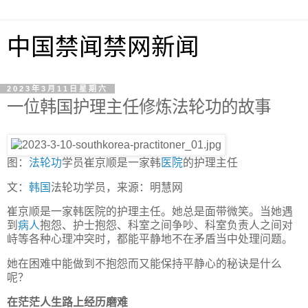
中国禁闻禁网新闻
2023年3月11日星期六
一位韩国护理主任修炼法轮功的故事
图：
法轮功
学员崔京顺是一家韩
医院
的护理主任
文：
韩国
法轮功学员，来源：明慧网
崔京顺是一家韩医院的护理主任。她总是面带微笑。当她遇
到
病人
抱怨、护士抱怨、科室之间争吵、科室负责人之间对
峙等各种心理冲突时，都能平静地不在矛盾当中处理问题。
她在困难中能做到不抱怨而又能保持平静心的秘诀是什么
呢？
在茫茫人生路上经历磨难