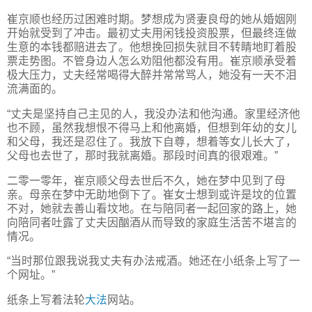
崔京顺也经历过困难时期。梦想成为贤妻良母的她从婚姻刚
开始就受到了冲击。最初丈夫用闲钱投资股票，但最终连做
生意的本钱都赔进去了。他想挽回损失就目不转睛地盯着股
票走势图。不管身边人怎么劝阻他都没有用。崔京顺承受着
极大压力，丈夫经常喝得大醉并常常骂人，她没有一天不泪
流满面的。
“丈夫是坚持自己主见的人，我没办法和他沟通。家里经济他
也不顾，虽然我想恨不得马上和他离婚，但想到年幼的女儿
和父母，我还是忍住了。我放下自尊，想着等女儿长大了，
父母也去世了，那时我就离婚。那段时间真的很艰难。”
二零一零年，崔京顺父母去世后不久，她在梦中见到了母
亲。母亲在梦中无助地倒下了。崔女士想到或许是坟的位置
不对，她就去善山看坟地。在与陪同者一起回家的路上，她
向陪同者吐露了丈夫因酗酒从而导致的家庭生活苦不堪言的
情况。
“当时那位跟我说我丈夫有办法戒酒。她还在小纸条上写了一
个网址。”
纸条上写着法轮
大法
网站。