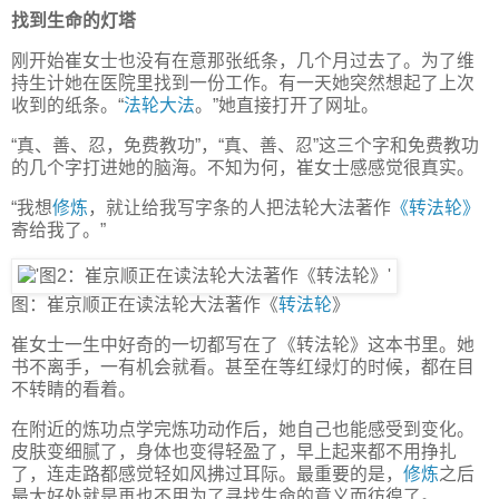
找到生命的灯塔
刚开始崔女士也没有在意那张纸条，几个月过去了。为了维
持生计她在医院里找到一份工作。有一天她突然想起了上次
收到的纸条。“
法轮大法
。”她直接打开了网址。
“真、善、忍，免费教功”，“真、善、忍”这三个字和免费教功
的几个字打进她的脑海。不知为何，崔女士感感觉很真实。
“我想
修炼
，就让给我写字条的人把法轮大法著作
《转法轮》
寄给我了。”
图：崔京顺正在读法轮大法著作《
转法轮
》
崔女士一生中好奇的一切都写在了《转法轮》这本书里。她
书不离手，一有机会就看。甚至在等红绿灯的时候，都在目
不转睛的看着。
在附近的炼功点学完炼功动作后，她自己也能感受到变化。
皮肤变细腻了，身体也变得轻盈了，早上起来都不用挣扎
了，连走路都感觉轻如风拂过耳际。最重要的是，
修炼
之后
最大好处就是再也不用为了寻找生命的意义而彷徨了。