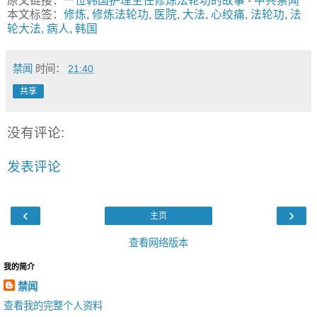
原文链接：
一位韩国护理主任修炼法轮功的故事
-
中共禁闻
本文标签：
修炼
,
修炼法轮功
,
医院
,
大法
,
心绞痛
,
法轮功
,
法
轮大法
,
病人
,
韩国
禁闻
时间：
21:40
共享
没有评论:
发表评论
‹
›
主页
查看网络版本
我的简介
禁闻
查看我的完整个人资料