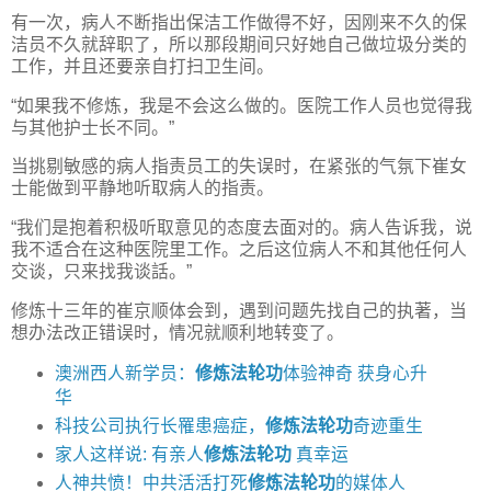
有一次，病人不断指出保洁工作做得不好，因刚来不久的保
洁员不久就辞职了，所以那段期间只好她自己做垃圾分类的
工作，并且还要亲自打扫卫生间。
“如果我不修炼，我是不会这么做的。医院工作人员也觉得我
与其他护士长不同。”
当挑剔敏感的病人指责员工的失误时，在紧张的气氛下崔女
士能做到平静地听取病人的指责。
“我们是抱着积极听取意见的态度去面对的。病人告诉我，说
我不适合在这种医院里工作。之后这位病人不和其他任何人
交谈，只来找我谈話。”
修炼十三年的崔京顺体会到，遇到问题先找自己的执著，当
想办法改正错误时，情况就顺利地转变了。
澳洲西人新学员：
修炼法轮功
体验神奇 获身心升
华
科技公司执行长罹患癌症，
修炼法轮功
奇迹重生
家人这样说: 有亲人
修炼法轮功
真幸运
人神共愤！中共活活打死
修炼法轮功
的媒体人