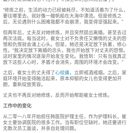
“修炼之前，生活的动力已经被耗尽，不知道活着为了什么，
要往哪里去。就好像一艘帆船在大海中漂流。但是修炼之
后，无论遇到什么困难我都不会崩溃，我变得坚强起来。”
但两年后，丈夫反对她修炼，并且突然提出离婚。甚至去过
两次法庭。每当这时，崔女士对不负责任又懒惰的丈夫的怨
恨和仇恨就会涌上心头。但是，她还是决定放下执著，修心
性。“我决定放下离婚的念头，我也开始放下对丈夫的怨恨。
这时家里的情况逐渐开始发生变化。我悟到：只有当我真正
放下这些人心时，矛盾才会消失，周围的环境才会改变。”
之后，崔女士的丈夫得了
心绞痛
，立即戒酒戒烟。之后，家
庭环境开始变得融洽起来，原本抑郁的女儿也变得更加开
朗，重新绽放笑容。
丈夫也不再反对她修炼，反而开始帮助崔女士修炼。
工作中的变化
从二零一八年开始担任韩医院护理主任，作为护理科长，崔
女士要协调医院的很多工作。当有职位空缺时，她还要进行
无数次员工面谈，并亲自处理问题。