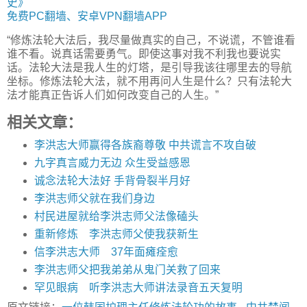
史》
免费PC翻墙、安卓VPN翻墙APP
“修炼法轮大法后，我尽量做真实的自己，不说谎，不管谁看
谁不看。说真话需要勇气。即使这事对我不利我也要说实
话。法轮大法是我人生的灯塔，是引导我该往哪里去的导航
坐标。修炼法轮大法，就不用再问人生是什么？只有法轮大
法才能真正告诉人们如何改变自己的人生。”
相关文章：
李洪志大师赢得各族裔尊敬 中共谎言不攻自破
九字真言威力无边 众生受益感恩
诚念法轮大法好 手背骨裂半月好
李洪志师父就在我们身边
村民进屋就给李洪志师父法像磕头
重新修炼 李洪志师父使我获新生
信李洪志大师 37年面瘫痊愈
李洪志师父把我弟弟从鬼门关救了回来
罕见眼病 听李洪志大师讲法录音五天复明