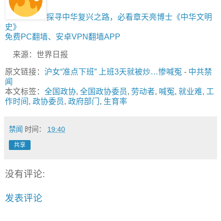
探寻中华复兴之路，必看章天亮博士《中华文明
史》
免费PC翻墙、安卓VPN翻墙APP
来源：世界日报
原文链接：
沪女“准点下班” 上班3天就被炒…惨喊冤
-
中共禁
闻
本文标签：
全国政协
,
全国政协委员
,
劳动者
,
喊冤
,
就业难
,
工
作时间
,
政协委员
,
政府部门
,
生育率
禁闻
时间：
19:40
共享
没有评论:
发表评论