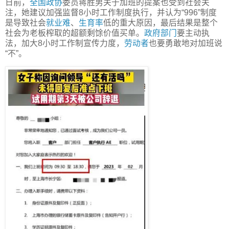
日前，
全国政协
委员蒋胜男关于加班的提案也受到社会关
注，她建议加强监督8小时工作制度执行，并认为“996”制度
是导致社会
就业难
、
生育率
低的重大原因，最后结果是整个
社会为老板榨取的超额剩馀价值买单。
政府部门
要主动执
法，加大8小时工作制宣传力度，
劳动者
也要勇敢地对加班说
“不”。