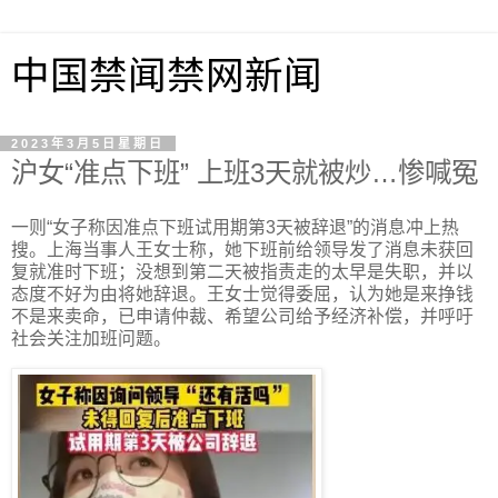
中国禁闻禁网新闻
2023年3月5日星期日
沪女“准点下班” 上班3天就被炒…惨喊冤
一则“女子称因准点下班试用期第3天被辞退”的消息冲上热
搜。上海当事人王女士称，她下班前给领导发了消息未获回
复就准时下班；没想到第二天被指责走的太早是失职，并以
态度不好为由将她辞退。王女士觉得委屈，认为她是来挣钱
不是来卖命，已申请仲裁、希望公司给予经济补偿，并呼吁
社会关注加班问题。