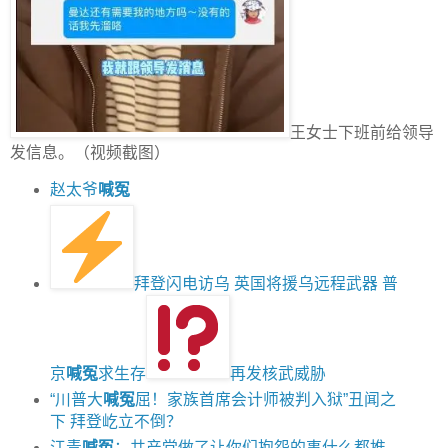
王女士下班前给领导
发信息。（视频截图）
赵太爷
喊冤
拜登闪电访乌 英国将援乌远程武器 普
京
喊冤
求生存
再发核武威胁
“川普大
喊冤
屈！家族首席会计师被判入狱”丑闻之
下 拜登屹立不倒？
江青
喊冤
：共产党做了让你们抱怨的事什么都推