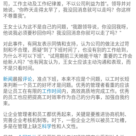
司，工作主动及工作纪律差，不以公司利益为首”。领导并对
她说，“你昨天走得太早了，我没回消息就可以走吗？你这样
不尊重我”。
王女士认为这不是自己的问题，“我跟领导说，你没回我呀，
他说我必须要秒回你吗？我没回消息你就可以走了吗？”
对此事件，有网友表示同情和支持，认为公司的做法太过苛
刻和不合理，质疑“到了下班时间了，也没有别的工作给到，
为什么不可以下班”、“试用期前三天她能干啥？重要的工作会
给新人吗？”也有网友认为，王女士应该主动沟通和表现，而
不是只看时间。
新闻
晨报
评论
，准点下班，本来不应是个问题，以工时长短
来判断一个员工的好坏才是问题。优秀的管理者看重的应该
是让员工在有限的
工作时间
内，高效高质地完成工作。优秀
的员工也应把提高工时效率作为自己的分内事，加强自我约
束。
让企业管理者和员工都优秀起来，关键是要推进协商机制、
完善企业考核机制等。时下，一些企业之所以被员工吐槽，
多是在管理上缺乏
科学
性和人文性。