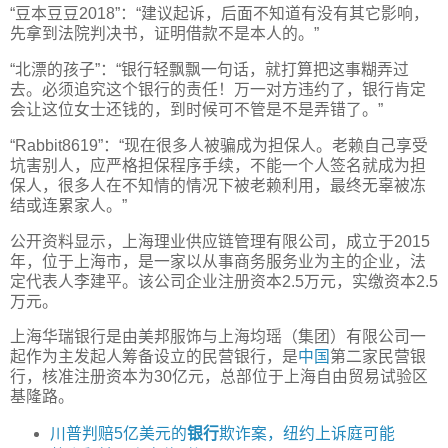
“豆本豆豆2018”：“建议起诉，后面不知道有没有其它影响，
先拿到法院判决书，证明借款不是本人的。”
“北漂的孩子”：“银行轻飘飘一句话，就打算把这事糊弄过
去。必须追究这个银行的责任！万一对方违约了，银行肯定
会让这位女士还钱的，到时候可不管是不是弄错了。”
“Rabbit8619”：“现在很多人被骗成为担保人。老赖自己享受
坑害别人，应严格担保程序手续，不能一个人签名就成为担
保人，很多人在不知情的情况下被老赖利用，最终无辜被冻
结或连累家人。”
公开资料显示，上海理业供应链管理有限公司，成立于2015
年，位于上海市，是一家以从事商务服务业为主的企业，法
定代表人李建平。该公司企业注册资本2.5万元，实缴资本2.5
万元。
上海华瑞银行是由美邦服饰与上海均瑶（集团）有限公司一
起作为主发起人筹备设立的民营银行，是
中国
第二家民营银
行，核准注册资本为30亿元，总部位于上海自由贸易试验区
基隆路。
川普判赔5亿美元的
银行
欺诈案，纽约上诉庭可能