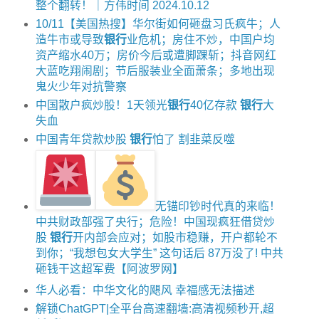
整个翻转！｜方伟时间 2024.10.12
10/11【美国热搜】华尔街如何砸盘习氏疯牛；人
造牛市或导致
银行
业危机；房住不炒，中国户均
资产缩水40万；房价今后或遭脚踝斩；抖音网红
大蓝吃翔闹剧；节后服装业全面萧条；多地出现
鬼火少年对抗警察
中国散户疯炒股！1天领光
银行
40亿存款
银行
大
失血
中国青年贷款炒股
银行
怕了 割韭菜反噬
无锚印钞时代真的来临！
中共财政部强了央行；危险！中国现疯狂借贷炒
股
银行
开内部会应对；如股市稳赚，开户都轮不
到你；“我想包女大学生” 这句话后 87万没了! 中共
砸钱干这超军费【阿波罗网】
华人必看：中华文化的飓风 幸福感无法描述
解锁ChatGPT|全平台高速翻墙:高清视频秒开,超