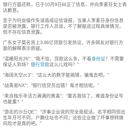
银行方面还称，已于10月9日纠正了信息，并向李素芬女士表
达歉意。
至于为何会操作失误造成征信误报，当事人李素芬身份信息
是否被泄露，银行工作人员说，不了解报送过程具体情况，
但不存在信息泄露。
广东女子莫名背上3.96亿贷款引发热议，许多网友对银行方
面的解释表示质疑。
“温暖阳光26”：“我不信，贷款这么多，不看
身份证
？不需要
保证人到场？
银行贷款
这么儿戏吗？”
“海阔天空zc3”：“这么大的数字能搞错，骗鬼去吧。”
“战青易NX”：“银行信贷员出错？鬼才相信呢。”
“来自独乐寺活力满满的黄盖”：“重名我信了，难道身份证号
也能重？”
“游走的沙丘QE”：“涉事企业说的完全是屁话，名字相同但出
生年月可不同，户籍住址也不同；这些企业做了坏事想转嫁
风险才是真的吧。”