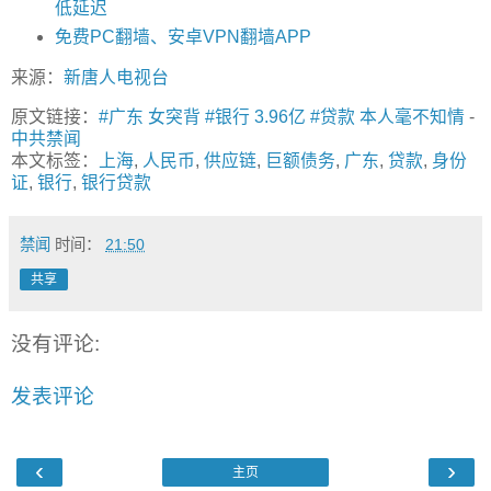
低延迟
免费PC翻墙、安卓VPN翻墙APP
来源：
新唐人电视台
原文链接：
#广东 女突背 #银行 3.96亿 #贷款 本人毫不知情
-
中共禁闻
本文标签：
上海
,
人民币
,
供应链
,
巨额债务
,
广东
,
贷款
,
身份
证
,
银行
,
银行贷款
禁闻
时间：
21:50
共享
没有评论:
发表评论
‹
›
主页