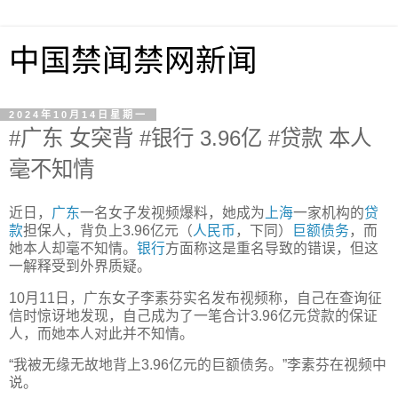
中国禁闻禁网新闻
2024年10月14日星期一
#广东 女突背 #银行 3.96亿 #贷款 本人
毫不知情
近日，
广东
一名女子发视频爆料，她成为
上海
一家机构的
贷
款
担保人，背负上3.96亿元（
人民币
，下同）
巨额债务
，而
她本人却毫不知情。
银行
方面称这是重名导致的错误，但这
一解释受到外界质疑。
10月11日，广东女子李素芬实名发布视频称，自己在查询征
信时惊讶地发现，自己成为了一笔合计3.96亿元贷款的保证
人，而她本人对此并不知情。
“我被无缘无故地背上3.96亿元的巨额债务。”李素芬在视频中
说。