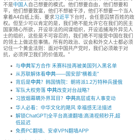
不是
中国人
自己想要的模式。他们想要自由，他们想要和
平，他们想要致富，他们不想被干涉，他们不想要一个当人
拿着A4白纸上街、要求
习近平
下台时，会任意囚禁百姓的政
权。但至少可以肯定的是，我们绝不能允许它在我们的民主
国家随心所欲，开设非法的间谍组织，开设追捕海外异见人
士的组织，这些是不可容忍的，我们绝不可接受中国在我们
的领土上做这些事情。所有的政治、议会和外交人士都必须
记住一个黄金法则：面对中国共产党时，我们必须敢于对
抗，必须捍卫我们的价值观。”
与
中共
军方合作 禾赛科技再被美国列入黑名单
从苏联解体看
中共
——国安部“横着走”
背后是
中共
？韩国情院：朝将派1.2万特种兵援俄
军队大权旁落
中共
改变对台战略？
习放烟幕瞒外界耳目？
中共
高层或有人事变动
华人必看：中华文化的飓风 幸福感无法描述
解锁ChatGPT|全平台高速翻墙:高清视频秒开,超
低延迟
免费PC翻墙、安卓VPN翻墙APP