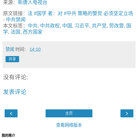
来源：
新唐人电视台
原文链接：
法 #国学 者：对 #中共 策略的警觉 必须坚定立场
-
中共禁闻
本文标签：
中共
,
中共政权
,
中国
,
习近平
,
共产党
,
劳改营
,
国
学
,
法国
,
西方国家
禁闻
时间：
14:10
共享
没有评论:
发表评论
‹
›
主页
查看网络版本
我的简介