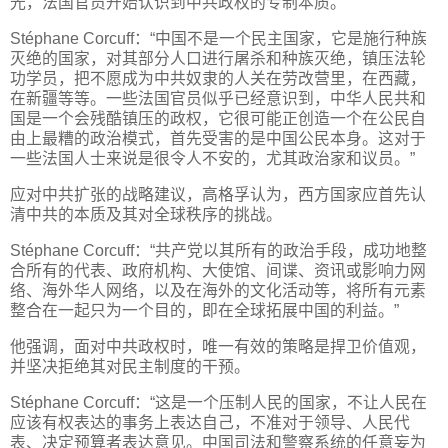
光，法国官员开始认识到中共政权的专制本质。
Stéphane Corcuff：“中国不是一个民主国家，它是施行种族
灭绝的国家，对其部分人口进行屠杀和种族灭绝，镇压法轮
功学员，把不愿成为中共奴隶的人关在劳改营里，在西藏，
在新疆等等。一些法国官员似乎已经意识到，中华人民共和
国是一个会残酷镇压的政权，它很可能正创造一个在公民自
由上最糟的政治模式，首先受害的是中国公民本身。这对于
一些法国人士来说是很令人不安的，尤其政治家和议员。”
应对中共扩张的战略建议，高格孚认为，西方国家应首先认
清中共的本质及其对全球秩序的挑战。
Stéphane Corcuff：“共产党以其所有的政治手段，成功地整
合所有的代表、政府机构、大使馆、间谍、资讯或影响力网
络、海外华人网络，以及在海外的文化活动等，将所有元素
整合在一起只为一个目的，即在全球拓展中国的利益。”
他强调，面对中共政权时，唯一有效的策略是捍卫价值观，
并坚决拒绝其对民主制度的干预。
Stéphane Corcuff：“这是一个压制人民的国家，不让人民在
应该有权表达的事务上表达自己，不准对于领导、人民代
表、决定预算者表达意见。中国司法和警察系统的任意妄为