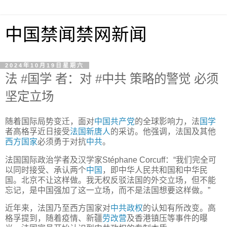
中国禁闻禁网新闻
2024年10月19日星期六
法 #国学 者：对 #中共 策略的警觉 必须
坚定立场
随着国际局势变迁，面对
中国
共产党
的全球影响力，法
国学
者高格孚近日接受
法国
新唐人
的采访。他强调，法国及其他
西方国家
必须勇于对抗
中共
。
法国国际政治学者及汉学家Stéphane Corcuff：“我们完全可
以同时接受、承认两个
中国
，即中华人民共和国和中华民
国。北京不让这样做。我无权反驳法国的外交立场，但不能
忘记，是中国强加了这一立场，而不是法国想要这样做。”
近年来，法国乃至西方国家对
中共政权
的认知有所改变。高
格孚提到，随着疫情、新疆
劳改营
及香港镇压等事件的曝