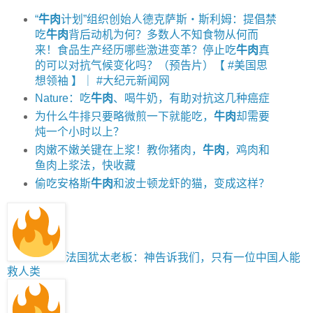
“
牛肉
计划”组织创始人德克萨斯‧斯利姆：提倡禁
吃
牛肉
背后动机为何？多数人不知食物从何而
来！食品生产经历哪些激进变革？停止吃
牛肉
真
的可以对抗气候变化吗？（预告片）【 #美国思
想领袖 】｜ #大纪元新闻网
Nature：吃
牛肉
、喝牛奶，有助对抗这几种癌症
为什么牛排只要略微煎一下就能吃，
牛肉
却需要
炖一个小时以上？
肉嫩不嫩关键在上浆！教你猪肉，
牛肉
，鸡肉和
鱼肉上浆法，快收藏
偷吃安格斯
牛肉
和波士顿龙虾的猫，变成这样？
法国犹太老板：神告诉我们，只有一位中国人能
救人类