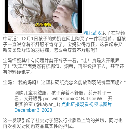
湖北武汉
女子在视频
中写道：12月1日孩子的奶奶在网上购买了一件羽绒裤，但孩
子一直说穿着不舒服不肯穿了。宝妈觉得奇怪，这看起来又
新又柔软舒适的羽绒裤，怎么会穿着不舒服呢？
宝妈怀疑其中有问题并剪开裤子一看，”哇！真是大开眼界
了！”发现里面竟然有槟榔渣、烟蒂，再继续挖下去，甚至还
有塑料硬纸壳。
宝妈：”我的妈呀！这塑料硬纸壳怎么能放到羽绒裤里面呢？”
网购儿童羽绒服，孩子穿着不舒服，剪开裤子一
看，大开眼界 pic.twitter.com/e04NJLCn6W— 开
眼实验室 (@kaiyan_1)
点此链接观看视频或图片
December 3, 2023
这一发现引起了社会对于服装行业质量监管的关切，同时也
再次引发对网购商品真实性的担忧。