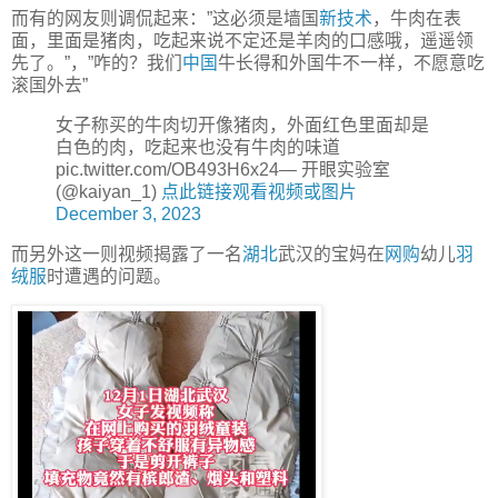
而有的网友则调侃起来：”这必须是墙国
新技术
，牛肉在表
面，里面是猪肉，吃起来说不定还是羊肉的口感哦，遥遥领
先了。”，”咋的？我们
中国
牛长得和外国牛不一样，不愿意吃
滚国外去”
女子称买的牛肉切开像猪肉，外面红色里面却是
白色的肉，吃起来也没有牛肉的味道
pic.twitter.com/OB493H6x24— 开眼实验室
(@kaiyan_1)
点此链接观看视频或图片
December 3, 2023
而另外这一则视频揭露了一名
湖北
武汉的宝妈在
网购
幼儿
羽
绒服
时遭遇的问题。