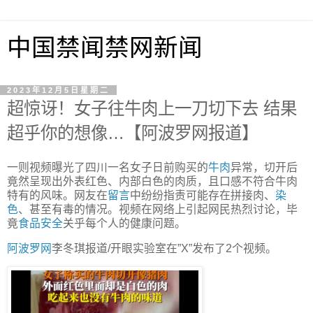
中国禁闻禁网新闻
2023年12月5日星期二
超惊讶！女子往牛肉上一刀切下去 结果
超乎你的想像…【阿波罗网报道】
一则视频曝光了四川一名女子日前购买的
牛肉
异常，切开后
竟然呈现出外表红色、内部白色的肉质，且口感不符合牛肉
特有的风味。网友在
留言
中纷纷指责可能存在拼接肉、
染
色
、甚至有毒的情况。视频在网络上引起网民热烈讨论，毕
竟
食品安全
关乎每个人的健康问题。
阿波罗网
李冬琪报道/开眼实验室在”X”发布了2个视频。