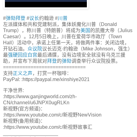
#
弹劾拜登
#
议长
约翰逊 #
川普
左派媒体和共和党建制派，集体妖魔化川普（Donald
Trump），称川普（特朗普）将成为
美国
的凯撒大帝（Julius
Caesar）。12月5日晚上，川普在爱荷华市政厅（Town
Hall）活动中，承诺上任第一天，将做两件事：关闭边境，
开钻石油。
众议院
议长迈克·约翰逊（Mike Johnson，强生）
最
强硬回应
白宫
最后通牒，没有边境安全就没有乌克兰援
助，并宣布下周就对
拜登
的
弹劾
调查举行众议院投票。
==============================
支持
正义之声
，打赏一杯咖啡：
PayPal: :https://paypal.me/xinshiye2021
干净世界:
:https://www.ganjingworld.com/zh-
CN/channel/u6JNPX0ugRLKn
新视野(官方频道)：
:https://www.youtube.com/c/新视野NewVision
新视野(备用频道)：
:https://www.youtube.com/c/新视野故事汇
____________________