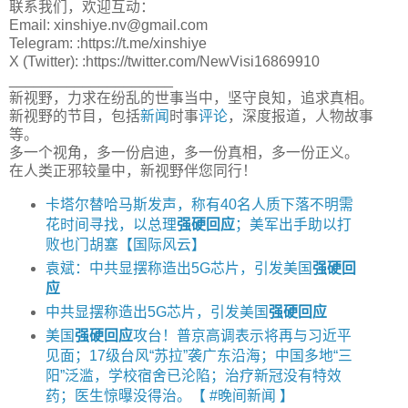
联系我们，欢迎互动：
Email: xinshiye.nv@gmail.com
Telegram: :https://t.me/xinshiye
X (Twitter): :https://twitter.com/NewVisi16869910
____________________
新视野，力求在纷乱的世事当中，坚守良知，追求真相。
新视野的节目，包括
新闻
时事
评论
，深度报道，人物故事
等。
多一个视角，多一份启迪，多一份真相，多一份正义。
在人类正邪较量中，新视野伴您同行！
卡塔尔替哈马斯发声，称有40名人质下落不明需
花时间寻找，以总理
强硬回应
；美军出手助以打
败也门胡塞【国际风云】
袁斌：中共显摆称造出5G芯片，引发美国
强硬回
应
中共显摆称造出5G芯片，引发美国
强硬回应
美国
强硬回应
攻台！普京高调表示将再与习近平
见面；17级台风“苏拉”袭广东沿海；中国多地“三
阳”泛滥，学校宿舍已沦陷；治疗新冠没有特效
药；医生惊曝没得治。【 #晚间新闻 】