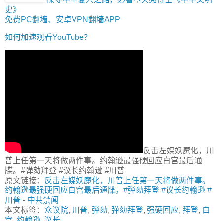
史》
免费PC翻墙、安卓VPN翻墙APP
如何加速观看YouTube？
反击左媒妖魔化，川
普上任第一天将做两件事。约翰逊最强硬回应白宫最后通
牒。#弹劾拜登 #议长约翰逊 #川普
原文链接：
反击左媒妖魔化，川普上任第一天将做两件事。
约翰逊最强硬回应白宫最后通牒。#弹劾拜登 #议长约翰逊 #
川普
-
中共禁闻
本文标签：
众议院
,
川普
,
弹劾
,
弹劾拜登
,
强硬回应
,
拜登
,
白
宫
,
约翰逊
,
议长