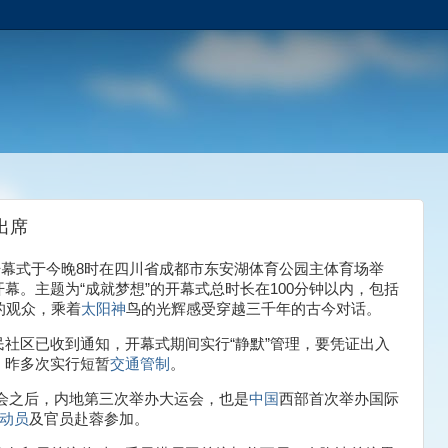
出席
开幕式于今晚8时在四川省成都市东安湖体育公园主体育场举
幕。主题为“成就梦想”的开幕式总时长在100分钟以内，包括
的观众，乘着
太阳神
鸟的光辉感受穿越三千年的古今对话。
社区已收到通知，开幕式期间实行“静默”管理，要凭证出入
，昨多次实行短暂
交通管制
。
大运会之后，内地第三次举办大运会，也是
中国
西部首次举办国际
动员
及官员赴蓉参加。