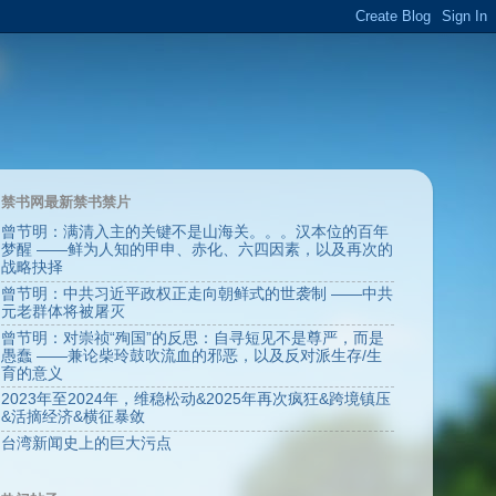
禁书网最新禁书禁片
曾节明：满清入主的关键不是山海关。。。汉本位的百年
梦醒 ——鲜为人知的甲申、赤化、六四因素，以及再次的
战略抉择
曾节明：中共习近平政权正走向朝鲜式的世袭制 ——中共
元老群体将被屠灭
曾节明：对崇祯“殉国”的反思：自寻短见不是尊严，而是
愚蠢 ——兼论柴玲鼓吹流血的邪恶，以及反对派生存/生
育的意义
2023年至2024年，维稳松动&2025年再次疯狂&跨境镇压
&活摘经济&横征暴敛
台湾新闻史上的巨大污点