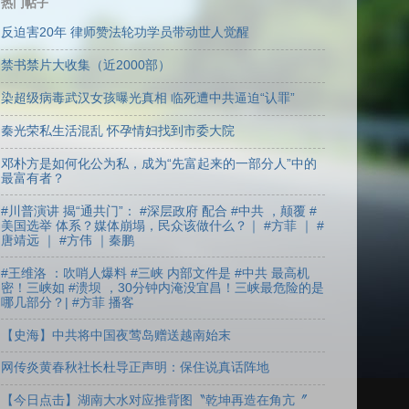
热门帖子
反迫害20年 律师赞法轮功学员带动世人觉醒
禁书禁片大收集（近2000部）
染超级病毒武汉女孩曝光真相 临死遭中共逼迫“认罪”
秦光荣私生活混乱 怀孕情妇找到市委大院
邓朴方是如何化公为私，成为“先富起来的一部分人”中的
最富有者？
#川普演讲 揭“通共门”： #深层政府 配合 #中共 ，颠覆 #
美国选举 体系？媒体崩塌，民众该做什么？｜ #方菲 ｜ #
唐靖远 ｜ #方伟 ｜秦鹏
#王维洛 ：吹哨人爆料 #三峡 内部文件是 #中共 最高机
密！三峡如 #溃坝 ，30分钟内淹没宜昌！三峡最危险的是
哪几部分？| #方菲 播客
【史海】中共将中国夜莺岛赠送越南始末
网传炎黄春秋社长杜导正声明：保住说真话阵地
【今日点击】湖南大水对应推背图〝乾坤再造在角亢〞