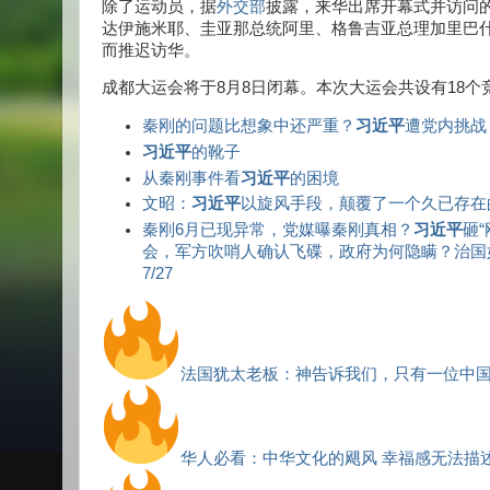
除了运动员，据
外交部
披露，来华出席开幕式并访问
达伊施米耶、圭亚那总统阿里、格鲁吉亚总理加里巴
而推迟访华。
成都大运会将于8月8日闭幕。本次大运会共设有18个竞
秦刚的问题比想象中还严重？
习近平
遭党内挑战
习近平
的靴子
从秦刚事件看
习近平
的困境
文昭：
习近平
以旋风手段，颠覆了一个久已存在
秦刚6月已现异常，党媒曝秦刚真相？
习近平
砸
会，军方吹哨人确认飞碟，政府为何隐瞒？治国如烙
7/27
法国犹太老板：神告诉我们，只有一位中
华人必看：中华文化的飓风 幸福感无法描