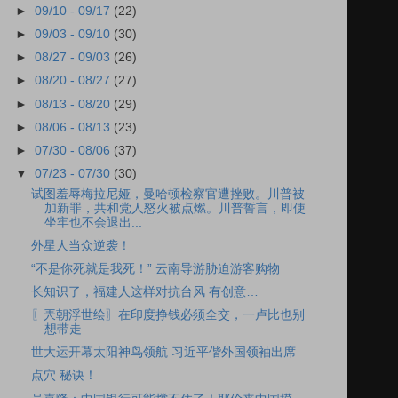
►
09/10 - 09/17
(22)
►
09/03 - 09/10
(30)
►
08/27 - 09/03
(26)
►
08/20 - 08/27
(27)
►
08/13 - 08/20
(29)
►
08/06 - 08/13
(23)
►
07/30 - 08/06
(37)
▼
07/23 - 07/30
(30)
试图羞辱梅拉尼娅，曼哈顿检察官遭挫败。川普被
加新罪，共和党人怒火被点燃。川普誓言，即使
坐牢也不会退出...
外星人当众逆袭！
“不是你死就是我死！” 云南导游胁迫游客购物
长知识了，福建人这样对抗台风 有创意…
〖兲朝浮世绘〗在印度挣钱必须全交，一卢比也别
想带走
世大运开幕太阳神鸟领航 习近平偕外国领袖出席
点穴 秘诀！