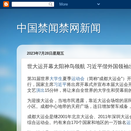
中国禁闻禁网新闻
2023年7月28日星期五
世大运开幕太阳神鸟领航 习近平偕外国领袖
第31届世界
大学生
夏季
运动会
（简称“成都大运会”）
行，国家主席
习近平
将出席开幕式并宣布本届大运会开
文艺
演出
15分钟，将让来自全世界的大学生和荧幕前
为迎接大运会，当地市民透露，靠近大运会场馆的居民
小区。成都中心地带的天府广场，连日增加警车戒备
成都大运会是继2001年北京大运会、2011年深圳
综合运动会。约有来自170个国家和地区的一万馀名
运