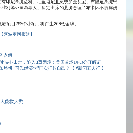
的有印尼总统佐科、毛里塔尼亚总统加兹瓦尼、布隆迪总统恩
什维利等外国领导人。原定出席的斐济总理兰布卡因不慎摔伤
赛项目269个小项，将产生269枚金牌。
【阿波罗网报道】
的误解
“刚”决心未定，陷入3重困境；美国首场UFO公开听证
饼 “习氏经济学”再次打败自己？【 #新闻五人行 】
国人能救人类
述