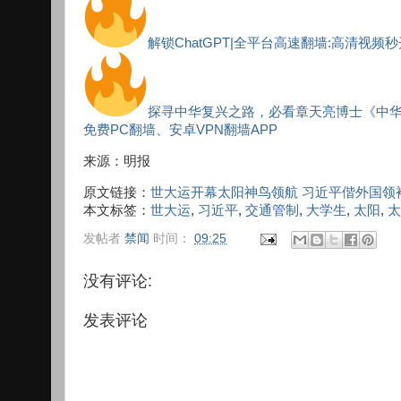
解锁ChatGPT|全平台高速翻墙:高清视频
探寻中华复兴之路，必看章天亮博士《中
免费PC翻墙、安卓VPN翻墙APP
来源：明报
原文链接：
世大运开幕太阳神鸟领航 习近平偕外国领
本文标签：
世大运
,
习近平
,
交通管制
,
大学生
,
太阳
,
太
发帖者
禁闻
时间：
09:25
没有评论:
发表评论