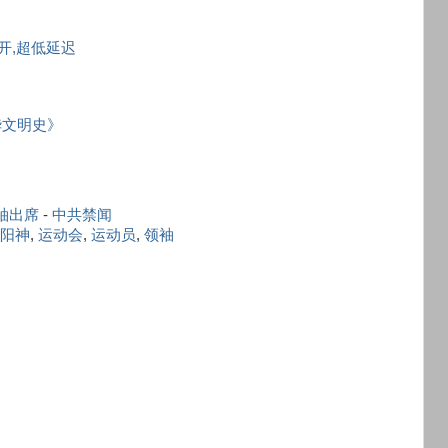
秒开,超低延迟
华文明史》
袖出席
-
中共禁闻
阳神
,
运动会
,
运动员
,
领袖