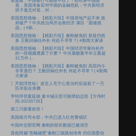
吴嘉隆：中国银行可能撑不住了！耶伦来中国摸
底，美国准备应对中国的金融危机；中共新经济
班子毫无对策，对...
美国思想领袖：【精彩片段】中国房地产起不来 政
府破产？中共政治局开会救经济 满目「困难挑
战」| #新...
美国思想领袖：【精彩片段】秦刚被免职 悬疑仍然
多 王毅回锅任外长 何处不寻常？| #新闻大家谈
美国思想领袖：【精彩片段】中国经济学家向松祚
的一段视频透露了什麽？ 中共腐败案半年立案超
31万件 |...
美国思想领袖：【精彩片段】秦刚被免职 高层内斗
非常激烈？ 王毅回锅任外长 何处不寻常？| #新闻
大家谈
〖兲朝浮世绘〗发言人毛宁心里当时应该装了一万
匹羊驼在奔腾
亨特拜登案延烧 麦卡锡示意可能弹劾总统【方伟时
间-20230726】
第三只眼看前世！
美国南方司令部：中共已进入红色警戒区
中国外交部官网 秦刚的部长数据已被清空
昔批阿扁“苍蝇碰壁”秦刚三级跳创传奇 仍任国委动