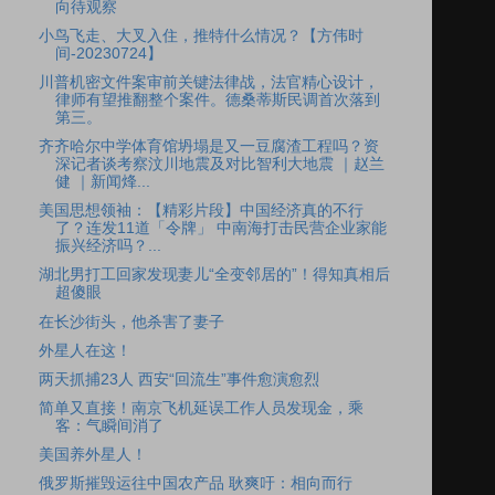
向待观察
小鸟飞走、大叉入住，推特什么情况？【方伟时
间-20230724】
川普机密文件案审前关键法律战，法官精心设计，
律师有望推翻整个案件。德桑蒂斯民调首次落到
第三。
齐齐哈尔中学体育馆坍塌是又一豆腐渣工程吗？资
深记者谈考察汶川地震及对比智利大地震 ｜赵兰
健 ｜新闻烽...
美国思想领袖：【精彩片段】中国经济真的不行
了？连发11道「令牌」 中南海打击民营企业家能
振兴经济吗？...
湖北男打工回家发现妻儿“全变邻居的”！得知真相后
超傻眼
在长沙街头，他杀害了妻子
外星人在这！
两天抓捕23人 西安“回流生”事件愈演愈烈
简单又直接！南京飞机延误工作人员发现金，乘
客：气瞬间消了
美国养外星人！
俄罗斯摧毁运往中国农产品 耿爽吁：相向而行