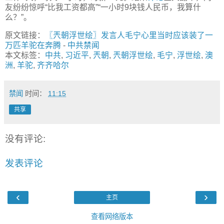
友纷纷惊呼“比我工资都高”“一小时9块钱人民币，我算什
么？”。
原文链接：
〖兲朝浮世绘〗发言人毛宁心里当时应该装了一
万匹羊驼在奔腾
-
中共禁闻
本文标签：
中共
,
习近平
,
兲朝
,
兲朝浮世绘
,
毛宁
,
浮世绘
,
澳
洲
,
羊驼
,
齐齐哈尔
禁闻
时间：
11:15
共享
没有评论:
发表评论
‹
›
主页
查看网络版本