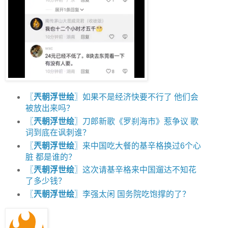
〖
兲朝浮世绘
〗如果不是经济快要不行了 他们会
被放出来吗？
〖
兲朝浮世绘
〗刀郎新歌《罗刹海市》惹争议 歌
词到底在讽刺谁？
〖
兲朝浮世绘
〗来中国吃大餐的基辛格换过6个心
脏 都是谁的？
〖
兲朝浮世绘
〗这次请基辛格来中国遛达不知花
了多少钱？
〖
兲朝浮世绘
〗李强太闲 国务院吃饱撑的了？