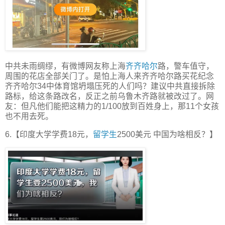
中共未雨绸缪，有微博网友称上海
齐齐哈尔
路，警车值守，
周围的花店全部关门了。是怕上海人来齐齐哈尔路买花纪念
齐齐哈尔34中体育馆坍塌压死的人们吗？建议中共直接拆除
路标，给这条路改名，反正之前乌鲁木齐路就被改过了。网
友：但凡他们能把这精力的1/100放到百姓身上，那11个女孩
也不用去死。
6.【印度大学学费18元，
留学生
2500美元 中国为啥相反？】