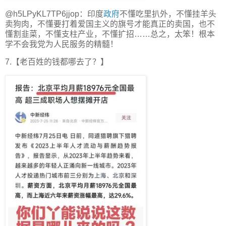
@h5LPyKL7TP6jjop：印度
政府
不懂吃里扒外，不懂挂羊头
卖狗肉，不懂要打着爱国主义的旗号才能真正的卖国，也不
懂割韭菜，不懂支柱产业，不懂扩招……总之，太笨！根本
学不会我党为人民服务的精髓！
7.【老百姓的钱都哪去了？】