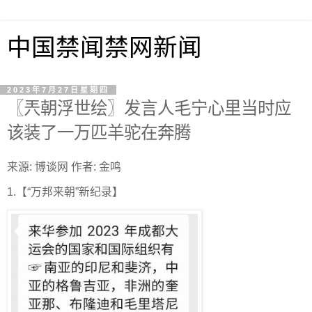
中国禁闻禁网新闻
2023年7月27日星期四
〖兲朝浮世绘〗发言人毛宁心里当时应
该装了一万匹羊驼在奔腾
来源: 博谈网 作者: 金鸣
1.【“万邦来朝”新纪录】