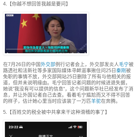
4.【你越不想回答我越是要问】
在7月26日的中国
外交部
例行记者会上，外交部发炎人
毛宁
被
路透社和法新社等多家国际媒体寻衅滋事揪住问25日
秦刚
被
免职的事情不放，外交部网站25日删除了所有与他相关的报
道，但并未说明缘由。毛宁回答记者问题的时候进退失据，
她说”我没有可以提供的信息“，这个问题新华社已经发布了消
息，并让外国记者自己去查。看着毛宁尴尬而又不得不回答
的样子，估计她心里当时应该装了一万匹
羊驼
在奔腾。
5.【百姓交的税全被中共拿来干这种滑稽的事了】