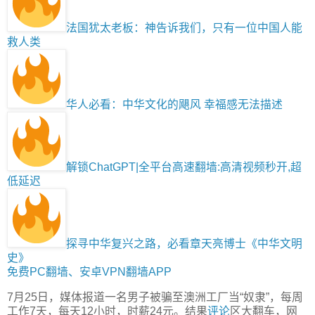
法国犹太老板：神告诉我们，只有一位中国人能
救人类
华人必看：中华文化的飓风 幸福感无法描述
解锁ChatGPT|全平台高速翻墙:高清视频秒开,超
低延迟
探寻中华复兴之路，必看章天亮博士《中华文明
史》
免费PC翻墙、安卓VPN翻墙APP
7月25日，媒体报道一名男子被骗至澳洲工厂当“奴隶”，每周
工作7天，每天12小时，时薪24元。结果
评论
区大翻车，网