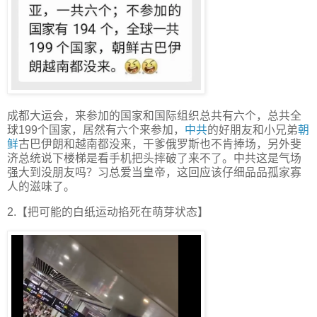
成都大运会，来参加的国家和国际组织总共有六个，总共全
球199个国家，居然有六个来参加，
中共
的好朋友和小兄弟
朝
鲜
古巴伊朗和越南都没来，干爹俄罗斯也不肯捧场，另外斐
济总统说下楼梯是看手机把头摔破了来不了。中共这是气场
强大到没朋友吗？习总爱当皇帝，这回应该仔细品品孤家寡
人的滋味了。
2.【把可能的白纸运动掐死在萌芽状态】