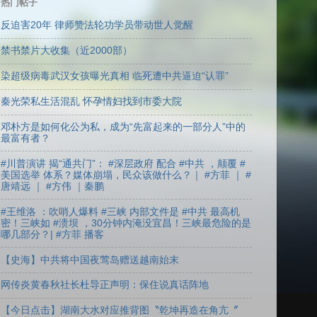
热门帖子
反迫害20年 律师赞法轮功学员带动世人觉醒
禁书禁片大收集（近2000部）
染超级病毒武汉女孩曝光真相 临死遭中共逼迫“认罪”
秦光荣私生活混乱 怀孕情妇找到市委大院
邓朴方是如何化公为私，成为“先富起来的一部分人”中的
最富有者？
#川普演讲 揭“通共门”： #深层政府 配合 #中共 ，颠覆 #
美国选举 体系？媒体崩塌，民众该做什么？｜ #方菲 ｜ #
唐靖远 ｜ #方伟 ｜秦鹏
#王维洛 ：吹哨人爆料 #三峡 内部文件是 #中共 最高机
密！三峡如 #溃坝 ，30分钟内淹没宜昌！三峡最危险的是
哪几部分？| #方菲 播客
【史海】中共将中国夜莺岛赠送越南始末
网传炎黄春秋社长杜导正声明：保住说真话阵地
【今日点击】湖南大水对应推背图〝乾坤再造在角亢〞