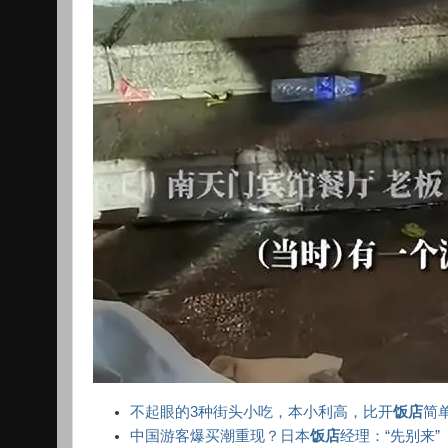
不起眼的3种街头小吃，本小利高，比开
饭店
简
中国游客爆买潮重现？日本
饭店
经理：“先别来”