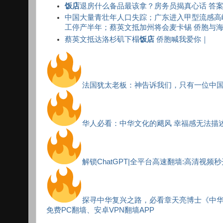
饭店
退房什么备品最该拿？房务员揭真心话 答
中国大量青壮年人口失踪；广东进入甲型流感高峰
工停产半年；蔡英文抵加州将会麦卡锡 侨胞与
蔡英文抵达洛杉矶下榻
饭店
侨胞喊我爱你｜
法国犹太老板：神告诉我们，只有一位中
华人必看：中华文化的飓风 幸福感无法描
解锁ChatGPT|全平台高速翻墙:高清视频
探寻中华复兴之路，必看章天亮博士《中
免费PC翻墙、安卓VPN翻墙APP