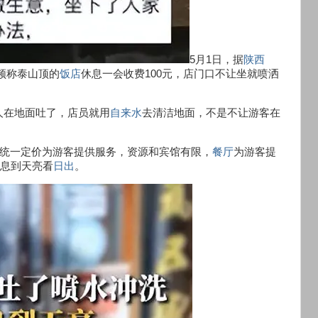
5月1日，据
陕西
频称泰山顶的
饭店
休息一会收费100元，店门口不让坐就喷洒
人在地面吐了，店员就用
自来水
去清洁地面，不是不让游客在
统一定价为游客提供服务，资源和宾馆有限，
餐厅
为游客提
休息到天亮看
日出
。