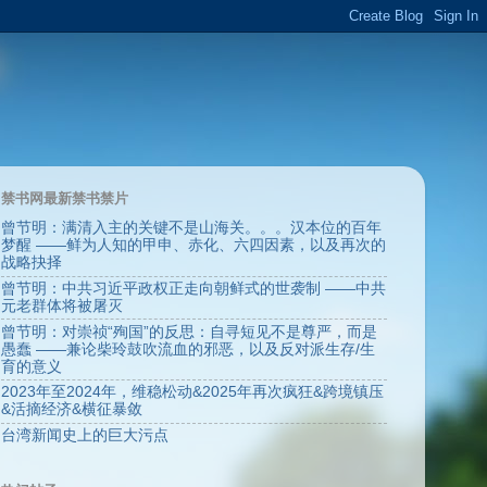
禁书网最新禁书禁片
曾节明：满清入主的关键不是山海关。。。汉本位的百年
梦醒 ——鲜为人知的甲申、赤化、六四因素，以及再次的
战略抉择
曾节明：中共习近平政权正走向朝鲜式的世袭制 ——中共
元老群体将被屠灭
曾节明：对崇祯“殉国”的反思：自寻短见不是尊严，而是
愚蠢 ——兼论柴玲鼓吹流血的邪恶，以及反对派生存/生
育的意义
2023年至2024年，维稳松动&2025年再次疯狂&跨境镇压
&活摘经济&横征暴敛
台湾新闻史上的巨大污点