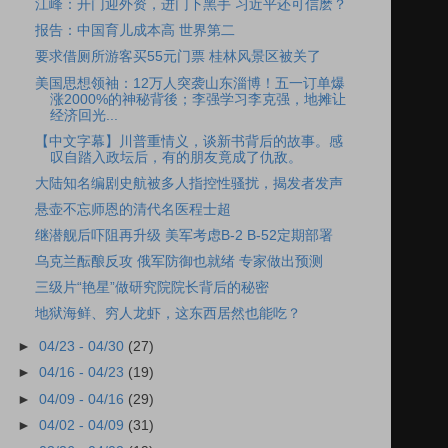
江峰：开门迎外资，进门下黑手 习近平还可信麽？
报告：中国育儿成本高 世界第二
要求借厕所游客买55元门票 桂林风景区被关了
美国思想领袖：12万人突袭山东淄博！五一订单爆
涨2000%的神秘背後；李强学习李克强，地摊让
经济回光...
【中文字幕】川普重情义，谈新书背后的故事。感
叹自踏入政坛后，有的朋友竟成了仇敌。
大陆知名编剧史航被多人指控性骚扰，揭发者发声
悬壶不忘师恩的清代名医程士超
继潜舰后吓阻再升级 美军考虑B-2 B-52定期部署
乌克兰酝酿反攻 俄军防御也就绪 专家做出预测
三级片“艳星”做研究院院长背后的秘密
地狱海鲜、穷人龙虾，这东西居然也能吃？
►
04/23 - 04/30
(27)
►
04/16 - 04/23
(19)
►
04/09 - 04/16
(29)
►
04/02 - 04/09
(31)