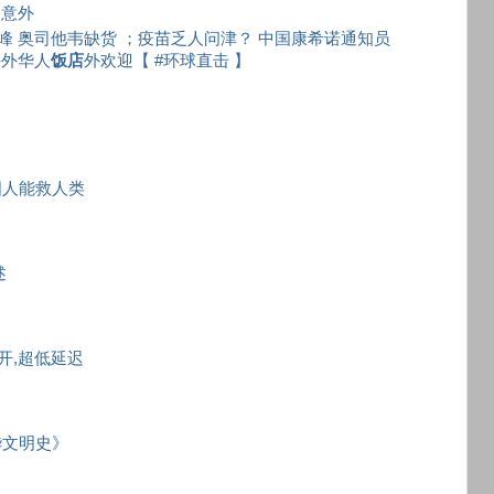
案意外
 奥司他韦缺货 ；疫苗乏人问津？ 中国康希诺通知员
海外华人
饭店
外欢迎【 #环球直击 】
国人能救人类
述
秒开,超低延迟
华文明史》