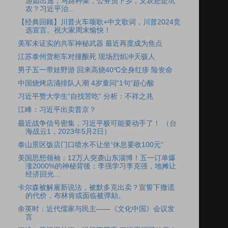
游如出逃；马路种菜，公务员下乡，支农还是坑
农？习近平治...
【经典回顾】川普火车颂歌+中文歌词，川普2024竞
选宣言。祝大家周末愉快！
美军未证实的共军神秘武器 最近再度成为焦点
江苏泰州货柜车对撞酿死 现场烈焰冲天骇人
男子五一带娃野游 回来高烧40℃全身红疹 险丧命
中国烧烤店涌排队人潮 4岁童问“1句”超心酸
习近平赞大学生“自找苦吃” 分析：不祥之兆
江峰：习近平出卖普京？
最近战争信号密集，习近平极可能要动手了！ （台
海战云1，2023年5月2日）
泰山景区饭店门口喷水不让坐“休息要收100元”
美国思想领袖：12万人突袭山东淄博！五一订单爆
涨2000%的神秘背後；李强学习李克强，地摊让
经济回光...
卡尔森被解雇新说法，被默多克出卖？宣誓下撒谎
的代价，布林肯或面临被弹劾。
余英时：近代儒家与民主——《文化中国》会议发
言