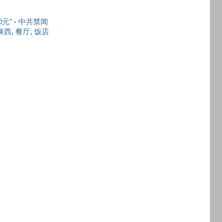
元”
-
中共禁闻
陕西
,
餐厅
,
饭店