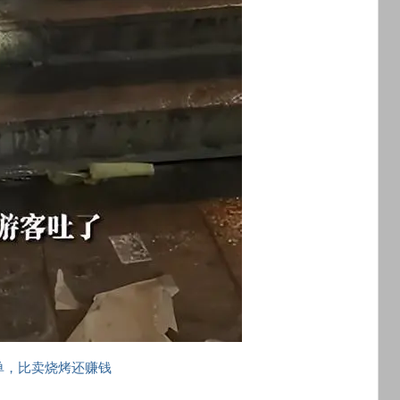
单，比卖烧烤还赚钱