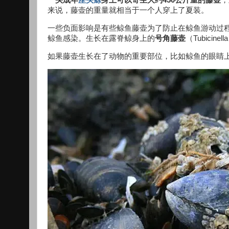
一头成年
座头鲸
身上可以寄生大约450公斤重的藤壶
，
来说，藤壶的重量就相当于一个人穿上了夏装。
一些负面影响是有些鲸鱼藤壶为了防止在鲸鱼游动过
鲸鱼感染。生长在露脊鲸身上的
号角藤壶
（Tubicine
如果藤壶生长在了动物的重要部位，比如鲸鱼的眼睛