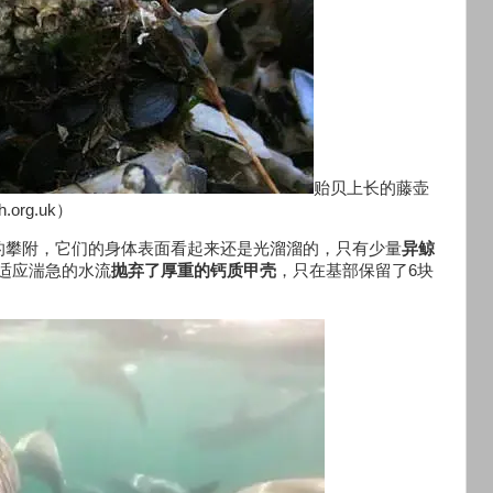
贻贝上长的藤壶
rg.uk）
的攀附，它们的身体表面看起来还是光溜溜的，只有少量
异鲸
壶为了适应湍急的水流
抛弃了厚重的钙质甲壳
，只在基部保留了6块