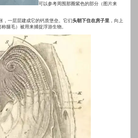
可以参考周围那圈紫色的部分（图片来
扩张，一层层建成它的钙质堡垒。它们
头朝下住在房子里
，向上
简称腿毛）被用来捕捉浮游生物。