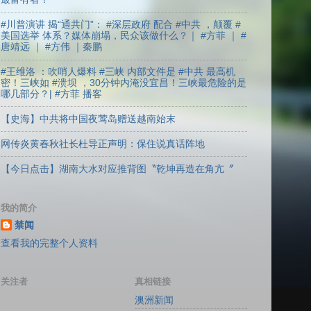
#川普演讲 揭“通共门”： #深层政府 配合 #中共 ，颠覆 #
美国选举 体系？媒体崩塌，民众该做什么？｜ #方菲 ｜ #
唐靖远 ｜ #方伟 ｜秦鹏
#王维洛 ：吹哨人爆料 #三峡 内部文件是 #中共 最高机
密！三峡如 #溃坝 ，30分钟内淹没宜昌！三峡最危险的是
哪几部分？| #方菲 播客
【史海】中共将中国夜莺岛赠送越南始末
网传炎黄春秋社长杜导正声明：保住说真话阵地
【今日点击】湖南大水对应推背图〝乾坤再造在角亢〞
我的简介
禁闻
查看我的完整个人资料
关注者
真相链接
澳洲新闻