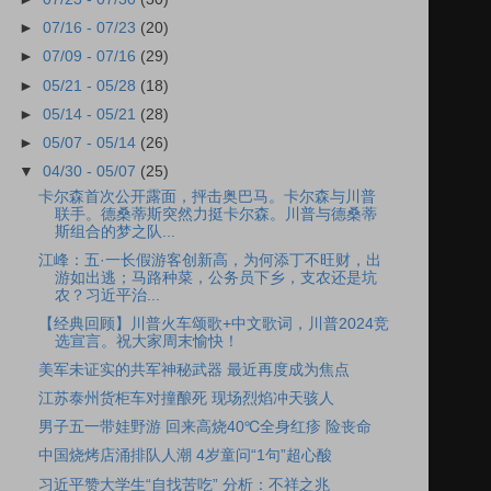
►
07/16 - 07/23
(20)
►
07/09 - 07/16
(29)
►
05/21 - 05/28
(18)
►
05/14 - 05/21
(28)
►
05/07 - 05/14
(26)
▼
04/30 - 05/07
(25)
卡尔森首次公开露面，抨击奥巴马。卡尔森与川普
联手。德桑蒂斯突然力挺卡尔森。川普与德桑蒂
斯组合的梦之队...
江峰：五·一长假游客创新高，为何添丁不旺财，出
游如出逃；马路种菜，公务员下乡，支农还是坑
农？习近平治...
【经典回顾】川普火车颂歌+中文歌词，川普2024竞
选宣言。祝大家周末愉快！
美军未证实的共军神秘武器 最近再度成为焦点
江苏泰州货柜车对撞酿死 现场烈焰冲天骇人
男子五一带娃野游 回来高烧40℃全身红疹 险丧命
中国烧烤店涌排队人潮 4岁童问“1句”超心酸
习近平赞大学生“自找苦吃” 分析：不祥之兆