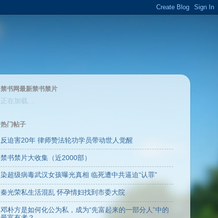
禁书网最新禁书禁片
正在加载...
热门帖子
反迫害20年 律师赞法轮功学员带动世人觉醒
禁书禁片大收集（近2000部）
染超级病毒武汉女孩曝光真相 临死遭中共逼迫“认罪”
秦光荣私生活混乱 怀孕情妇找到市委大院
邓朴方是如何化公为私，成为“先富起来的一部分人”中的
最富有者？