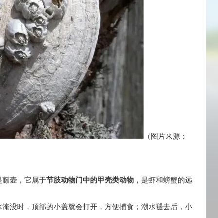
（图片来源：
是藤壶，它属于
节肢动物门中的甲壳类动物
，是虾和螃蟹的远
水淹没时，顶部的小盖就会打开，方便捕食；潮水褪去后，小