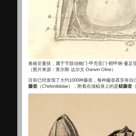
卷曲呈蔓状，属于节肢动物门-甲壳亚门-鞘甲纲-蔓足
（图片来源：查尔斯·达尔文-Darwin Oline）
目前已经发现了大约1000种藤壶，每种藤壶甚至有
藤壶
（Chelonibiidae），附着在须鲸身上的是
鲸藤壶
（