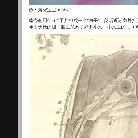
源：海绵宝宝-giphy）
藤壶会用4~6片甲片组成一个“房子”，然后逐渐向外
伸出长长的腿，腿上又分了好多小叉，小叉上的毛（