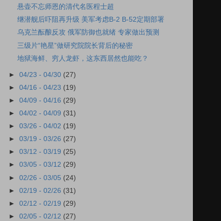
悬壶不忘师恩的清代名医程士超
继潜舰后吓阻再升级 美军考虑B-2 B-52定期部署
乌克兰酝酿反攻 俄军防御也就绪 专家做出预测
三级片“艳星”做研究院院长背后的秘密
地狱海鲜、穷人龙虾，这东西居然也能吃？
►
04/23 - 04/30
(27)
►
04/16 - 04/23
(19)
►
04/09 - 04/16
(29)
►
04/02 - 04/09
(31)
►
03/26 - 04/02
(19)
►
03/19 - 03/26
(27)
►
03/12 - 03/19
(25)
►
03/05 - 03/12
(29)
►
02/26 - 03/05
(24)
►
02/19 - 02/26
(31)
►
02/12 - 02/19
(29)
►
02/05 - 02/12
(27)