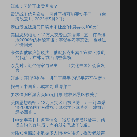
江峰：习近平出卖普京？
最近战争信号密集，习近平极可能要动手了！ （台
海战云1，2023年5月2日）
泰山景区饭店门口喷水不让坐“休息要收100元”
美国思想领袖：12万人突袭山东淄博！五一订单爆
涨2000%的神秘背後；李强学习李克强，地摊让
经济回光...
卡尔森被解雇新说法，被默多克出卖？宣誓下撒谎
的代价，布林肯或面临被弹劾。
余英时：近代儒家与民主——《文化中国》会议发
言
江峰：开门迎外资，进门下黑手 习近平还可信麽？
报告：中国育儿成本高 世界第二
要求借厕所游客买55元门票 桂林风景区被关了
美国思想领袖：12万人突袭山东淄博！五一订单爆
涨2000%的神秘背後；李强学习李克强，地摊让
经济回光...
【中文字幕】川普重情义，谈新书背后的故事。感
叹自踏入政坛后，有的朋友竟成了仇敌。
大陆知名编剧史航被多人指控性骚扰，揭发者发声