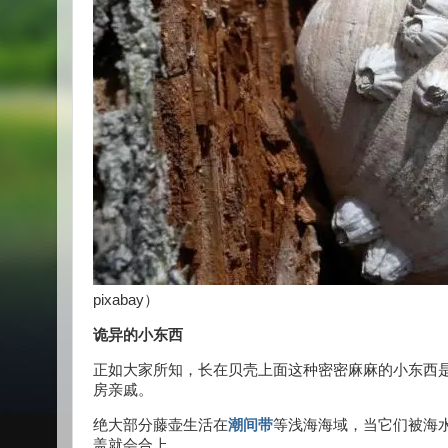
pixabay）
诡异的小东西
正如大家所知，长在贝壳上面这种密密麻麻的小东西
房亲戚。
绝大部分藤壶生活在
潮间带
等浅海海域，当它们被海
盖就会合上。