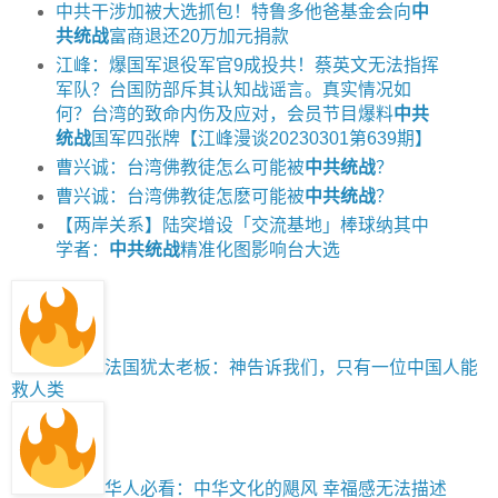
中共干涉加被大选抓包！特鲁多他爸基金会向
中
共统战
富商退还20万加元捐款
江峰：爆国军退役军官9成投共！蔡英文无法指挥
军队？台国防部斥其认知战谣言。真实情况如
何？台湾的致命内伤及应对，会员节目爆料
中共
统战
国军四张牌【江峰漫谈20230301第639期】
曹兴诚：台湾佛教徒怎么可能被
中共统战
？
曹兴诚：台湾佛教徒怎麽可能被
中共统战
？
【两岸关系】陆突增设「交流基地」棒球纳其中
学者：
中共统战
精准化图影响台大选
法国犹太老板：神告诉我们，只有一位中国人能
救人类
华人必看：中华文化的飓风 幸福感无法描述