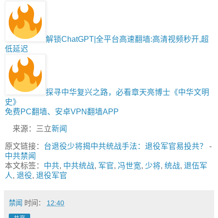
解锁ChatGPT|全平台高速翻墙:高清视频秒开,超
低延迟
探寻中华复兴之路，必看章天亮博士《中华文明
史》
免费PC翻墙、安卓VPN翻墙APP
来源：三立
新闻
原文链接：
台退役少将揭中共统战手法：退役军官易投共？
-
中共禁闻
本文标签：
中共
,
中共统战
,
军官
,
冯世宽
,
少将
,
统战
,
退伍军
人
,
退役
,
退役军官
禁闻
时间：
12:40