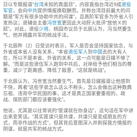
日以专题报道“
台湾
未知的真面目”，内容直指台湾近9成
退役
军官
，会向
中共
提供情报换取酬劳。并称台湾目前最大的问
题是“军方有很多协助中共的间谍”，且高阶军官多为外省人引
发热议；退辅会主委
冯世宽
更因此大动肝火批评“放他Ｘ的
屁”。对此，退役
少将
、桃园市议员于北辰认为，冯当然要生
气，他并揭露共军的统战手法。
于北辰昨（2）日受访时表示，军人是否会坚持国家信念，与
外省或本省人没有关系，“本省
退伍军人
到
中国
去的大有人
在，所以不是本省、外省的关系，这一点可能是日媒不够了
解。”而是这些退伍军人跑到中共后，对岸给予他们相当的尊
重，减少了距离感、降低了敌意，“这就是统战”。
于北辰认为，冯世宽当然要生气，首先是日媒报道让他感到
不快，再者“这些学弟怎么这么不称头，怎么会做出这种数典
忘祖、违背中华民国的事，这才是真正国家要重视的，政
战、保防部门都应该要强化”。
他说，尤其是以往常说的“匪谍就在你身边”，这句话在军中讲
出来变笑话。“其实匪谍只是共谍，共谍只是变成朋友的方
式，而非作战的方式”，但其背后意图深入并刺探我方情报的
阴谋，就是共军的统战方式。