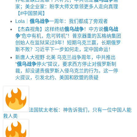
家；美企业家：盼李大师文章领更多人走向真理
【#中国禁闻】
Lola｜
俄乌战争
一周年：我们都成了旁观者
【杰森视角】这样终结
俄乌战争
！中方说
俄乌战
争
“危中有机，危可转机”！普京器重的瓦格纳集团
创始人在监狱呆过9年！短期乌克兰赢，长期俄罗
斯不败？习近平下一步如何走，定中国命运！
新唐人大视野 北美 乌克兰战争周年，中共推出
“
俄乌战争
停火”提议，要求西方停止对俄罗斯制
裁，却没谴责俄罗斯入侵乌克兰的行为。这一停
火提议，引发北约、美国和欧盟的质疑
法国犹太老板：神告诉我们，只有一位中国人能
救人类