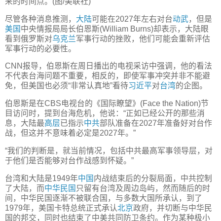
来的时间点。(图/美联社)
尽管各种消息推测，
大陆
可能在2027年左右对台
动武
，但是
美国
中央情报局局长伯恩斯(William Burns)却表示，大陆眼
看到俄罗斯对
乌克兰
军事行动的挫败，他们可能会重新评估
军事行动的必要性。
CNN报导，伯恩斯在周日播出的电视采访中强调，他的看法
不代表台海问题不重要，相反的，即使军事冲突并非不能避
免，但美国也必须“非常认真地”看待
习近平
对
台湾
的企图。
伯恩斯是在CBS电视台的《国际瞭望》(Face the Nation)节
目访问时，提到台海危机，他说：“正如已经公开的那些消
息，大陆最
高层
已指示
中共
部队准备在2027年准备好对台作
战，但这并不意味着必定是2027年。”
“我们的判断是，就当前情况，包括中共最高军事领导层，对
于他们是否能够对台作战感到怀疑。”
台湾和大陆是1949年
中国
内战结束后的分裂局面，中共控制
了大陆，而
中华民国
只留有台湾及周边岛屿，然而随后的时
间，中华民国逐渐不被联合国，与多数大国所承认，到了
1979年，美国卡特总统正式承认
北京
政府，并切断与中华民
国的邦交，同时也结束了中美共同防卫条约。作为某种极小