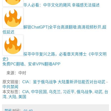
华人必看：中华文化的飓风 幸福感无法描述
解锁ChatGPT|全平台高速翻墙:高清视频秒开,超
低延迟
探寻中华复兴之路，必看章天亮博士《中华文明
史》
免费PC翻墙、安卓VPN翻墙APP
来源：中时
原文链接：
CIA：鉴于俄乌战争 大陆重新评估能否对台动武
-
中共禁闻
本文标签：
CIA
,
中华民国
,
乌克兰
,
习近平
,
俄乌战争
,
动武
,
台
湾
,
大陆
,
美国
禁闻
时间：
01:40