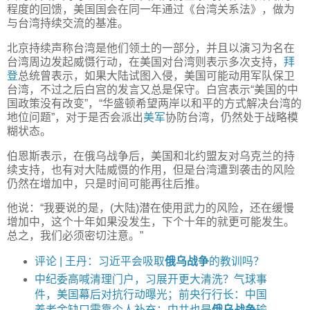
程度的回馈，美国国会在同一年通过《台湾关系法》，做为
与台湾持续交流的基准。
北京持续声称台湾是他们领土的一部分，并且以演习为名在
台湾周边发起威慑行动，在美国对台湾则表示多次支持，
拜
登
总统曾表示，如果大陆试图入侵，美国可能动用军队保卫
台湾，不过之后白宫的发言又总是保守。白宫表示“美国的中
国政策没有改变”，“华盛顿希望两岸以和平的方式解决台湾的
地位问题”，对于是否会派出
美军
协防台湾，仍然处于战略模
糊状态。
伯恩斯表示，在俄乌战争后，美国和北约盟友对乌克兰的持
续支持，也有对大陆威慑的作用，但是台湾遭到袭击的风险
仍然在增加中，只是时间可能再往后推。
他说：“我要说的是，(大陆)潜在使用武力的风险，还在缓慢
增加中，这个十年如果没发生，下个十年的就更可能发生。
总之，我们必须密切注意。”
评论 | 王丹：习近平会吸取
俄乌战争
的教训吗？
中纪委高喊清理门户，习展开更大清洗？气球事
件，美国幕后对抗行动曝光；前央行行长：中国
养老金缺口需靠个人补充；中共也是
俄乌战争
输