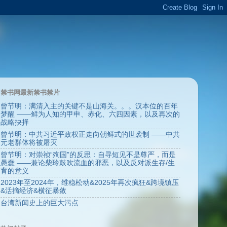
禁书网最新禁书禁片
曾节明：满清入主的关键不是山海关。。。汉本位的百年
梦醒 ——鲜为人知的甲申、赤化、六四因素，以及再次的
战略抉择
曾节明：中共习近平政权正走向朝鲜式的世袭制 ——中共
元老群体将被屠灭
曾节明：对崇祯“殉国”的反思：自寻短见不是尊严，而是
愚蠢 ——兼论柴玲鼓吹流血的邪恶，以及反对派生存/生
育的意义
2023年至2024年，维稳松动&2025年再次疯狂&跨境镇压
&活摘经济&横征暴敛
台湾新闻史上的巨大污点