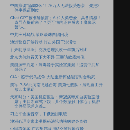
中国拟调“隔周3休”！76万人无法接受怒轰：先把2
件事保证到位
Chat GPT被准确预言；AI和人类恋爱，具备情感！
奇异点提前来了？更可怕的还在后边！魔像示
警“人...
中共应对乌战 策略暧昧自陷困境
澳洲警察开始行动 打击外国干涉活动
〖兲朝浮世绘〗克强总理执政十年前后对比
北京为何敢冒天下大不韪 王毅访欧露端倪
美能源部判定：病毒源于实验室泄漏！追责中共加
砝码？
CIA：鉴于俄乌战争 大陆重新评估能否对台动武
美军 P-8A北向南飞越台海 美第七舰队：展现自由开
放印太承诺
天亮时分：美国机密报告：新冠病毒来自实验室泄
露；出口断崖式下跌，几个数据触目惊心；机密
文件显示普京准...
习近平金援普京，中俄抱团取暖
澳洲心理专家出书探秘法轮功祛病健身奇效
中国跪颈案 广西男违规 遭3交警压地踩脸