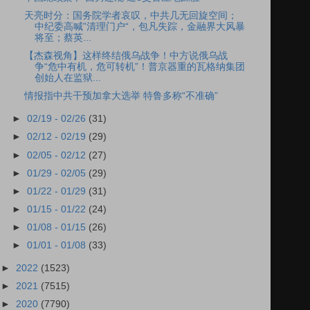
天亮时分：国务院学者哀叹，中共几无回旋空间；
中纪委高喊”清理门户“，包凡失踪，金融界大风暴
将至；蔡英...
【杰森视角】这样终结俄乌战争！中方说俄乌战
争“危中有机，危可转机”！普京器重的瓦格纳集团
创始人在监狱...
情报指中共干预加拿大选举 特鲁多称“不准确”
►
02/19 - 02/26
(31)
►
02/12 - 02/19
(29)
►
02/05 - 02/12
(27)
►
01/29 - 02/05
(29)
►
01/22 - 01/29
(31)
►
01/15 - 01/22
(24)
►
01/08 - 01/15
(26)
►
01/01 - 01/08
(33)
►
2022
(1523)
►
2021
(7515)
►
2020
(7790)