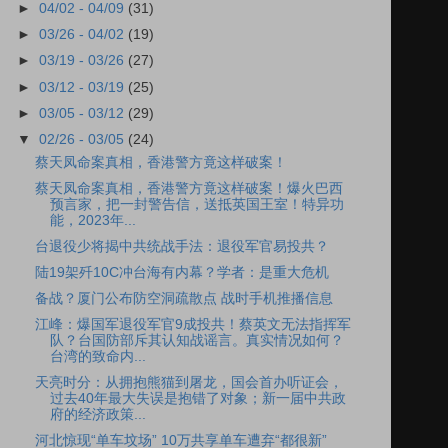
►
04/02 - 04/09
(31)
►
03/26 - 04/02
(19)
►
03/19 - 03/26
(27)
►
03/12 - 03/19
(25)
►
03/05 - 03/12
(29)
▼
02/26 - 03/05
(24)
蔡天凤命案真相，香港警方竟这样破案！
蔡天凤命案真相，香港警方竟这样破案！爆火巴西
预言家，把一封警告信，送抵英国王室！特异功
能，2023年...
台退役少将揭中共统战手法：退役军官易投共？
陆19架歼10C冲台海有内幕？学者：是重大危机
备战？厦门公布防空洞疏散点 战时手机推播信息
江峰：爆国军退役军官9成投共！蔡英文无法指挥军
队？台国防部斥其认知战谣言。真实情况如何？
台湾的致命内...
天亮时分：从拥抱熊猫到屠龙，国会首办听证会，
过去40年最大失误是抱错了对象；新一届中共政
府的经济政策...
河北惊现“单车坟场” 10万共享单车遭弃“都很新”