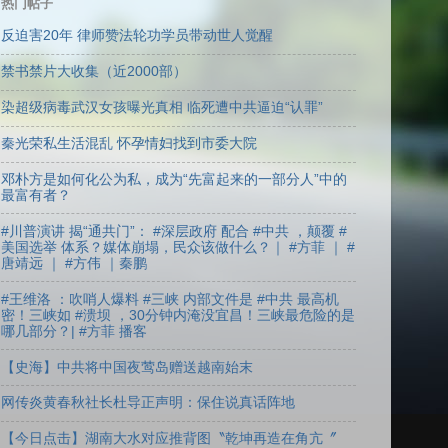
热门帖子
反迫害20年 律师赞法轮功学员带动世人觉醒
禁书禁片大收集（近2000部）
染超级病毒武汉女孩曝光真相 临死遭中共逼迫“认罪”
秦光荣私生活混乱 怀孕情妇找到市委大院
邓朴方是如何化公为私，成为“先富起来的一部分人”中的
最富有者？
#川普演讲 揭“通共门”： #深层政府 配合 #中共 ，颠覆 #
美国选举 体系？媒体崩塌，民众该做什么？｜ #方菲 ｜ #
唐靖远 ｜ #方伟 ｜秦鹏
#王维洛 ：吹哨人爆料 #三峡 内部文件是 #中共 最高机
密！三峡如 #溃坝 ，30分钟内淹没宜昌！三峡最危险的是
哪几部分？| #方菲 播客
【史海】中共将中国夜莺岛赠送越南始末
网传炎黄春秋社长杜导正声明：保住说真话阵地
【今日点击】湖南大水对应推背图〝乾坤再造在角亢〞