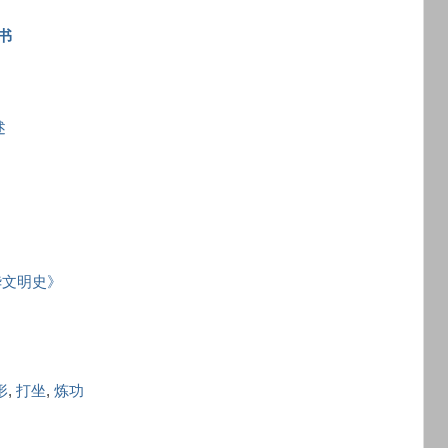
书
述
华文明史》
形
,
打坐
,
炼功