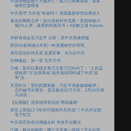
中国动物园兔子大量死亡！园方心痛揪原因：游客
偷带烂菜喂食
中共洒币“大外宣”有效吗？ 美国最新研究结果惊人
著名的陶斯之声！超出现有科学范围！美国神秘小
城2%人类，接受的特殊讯号！#未解之谜 #shorts
...
布林肯或会见习近平 分析：美中关系难突破
西安50多商铺大年初一时突遭铁栏杆焊死…
美印启动伙伴关系 发展军事、AI力抗中共
封神缘起：第一章 无字天书
江峰：新华社重磅文章习又要刀刃向内了！ “人民监
督政府”与“自我革命”虽矛盾却同时成了中共“延
寿”法...
天亮时分：受到四重刺激，习近平准备破罐破摔；
北约秘书长警告：普京集结20万大军，2月24日俄
乌决战；...
【短视频】流浪地球背后的“黑暗森林”
美军上将脱口“2年内可能和中共开战”！中共外交部
毛宁狂言
中共高官扮假活佛骗全村 夸张手法曝光
江峰：粮仓的秘密！哪个才是第一现场？完全不同