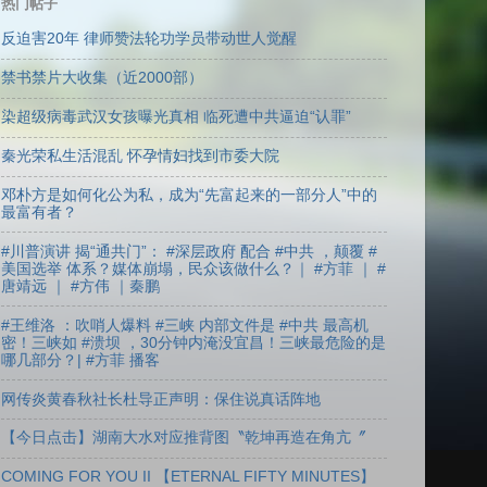
热门帖子
反迫害20年 律师赞法轮功学员带动世人觉醒
禁书禁片大收集（近2000部）
染超级病毒武汉女孩曝光真相 临死遭中共逼迫“认罪”
秦光荣私生活混乱 怀孕情妇找到市委大院
邓朴方是如何化公为私，成为“先富起来的一部分人”中的
最富有者？
#川普演讲 揭“通共门”： #深层政府 配合 #中共 ，颠覆 #
美国选举 体系？媒体崩塌，民众该做什么？｜ #方菲 ｜ #
唐靖远 ｜ #方伟 ｜秦鹏
#王维洛 ：吹哨人爆料 #三峡 内部文件是 #中共 最高机
密！三峡如 #溃坝 ，30分钟内淹没宜昌！三峡最危险的是
哪几部分？| #方菲 播客
网传炎黄春秋社长杜导正声明：保住说真话阵地
【今日点击】湖南大水对应推背图〝乾坤再造在角亢〞
COMING FOR YOU II 【ETERNAL FIFTY MINUTES】