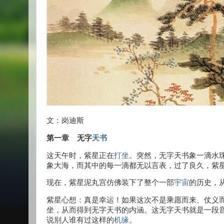
文：岗迪斯
第一章 无字
天书
这天午时，紫星正在
打坐
。突然，无字天书象一滴水
象大海，而其中的每一滴都无以言表，过了良久，紫
现在，紫星泥丸宫仿佛装下了整个一部
宇宙
的历史，
紫星心想：真是幸运！如果这次不是乘愿而来、仗义
坐，从而得到无字天书的内涵。这无字天书就是一段
说别人谁有过这样的
机缘
。