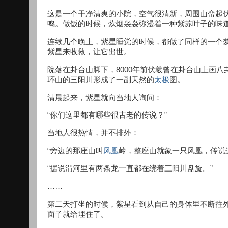
这是一个干净清爽的小院，空气很清新，周围山峦起
鸣。做饭的时候，炊烟袅袅弥漫着一种紫苏叶子的味
连续几个晚上，紫星睡觉的时候，都做了同样的一个
紫星来收救，让它出世。
院落在卦台山脚下，8000年前伏羲曾在卦台山上画
环山的三阳川形成了一副天然的
太极
图。
清晨起来，紫星就向当地人询问：
“你们这里都有哪些很古老的传说？”
当地人很热情，并不排外：
“旁边的那座山叫
凤凰
岭，整座山就象一只凤凰，传说
“据说渭河里有两条龙一直都在绕着三阳川盘旋。”
……
第二天打坐的时候，紫星看到从自己的身体里不断往
面子就给埋住了。