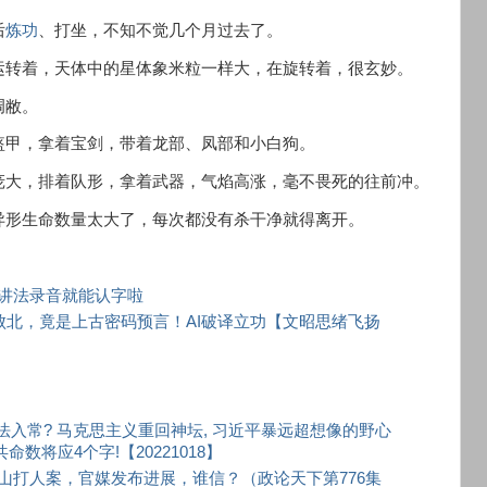
后
炼功
、打坐，不知不觉几个月过去了。
运转着，天体中的星体象米粒一样大，在旋转着，很玄妙。
凋敝。
盔甲，拿着宝剑，带着龙部、凤部和小白狗。
庞大，排着队形，拿着武器，气焰高涨，毫不畏死的往前冲。
异形生命数量太大了，每次都没有杀干净就得离开。
讲法录音就能认字啦
败北，竟是上古密码预言！AI破译立功【文昭思绪飞扬
无法入常? 马克思主义重回神坛, 习近平暴远超想像的野心
命数将应4个字!【20221018】
山打人案，官媒发布进展，谁信？（政论天下第776集