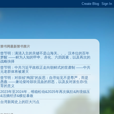
禁书网最新禁书禁片
曾节明：满清入主的关键不是山海关。。。汉本位的百年
梦醒 ——鲜为人知的甲申、赤化、六四因素，以及再次的
战略抉择
曾节明：中共习近平政权正走向朝鲜式的世袭制 ——中共
元老群体将被屠灭
曾节明：对崇祯“殉国”的反思：自寻短见不是尊严，而是
愚蠢 ——兼论柴玲鼓吹流血的邪恶，以及反对派生存/生
育的意义
2023年至2024年，维稳松动&2025年再次疯狂&跨境镇压
&活摘经济&横征暴敛
台湾新闻史上的巨大污点