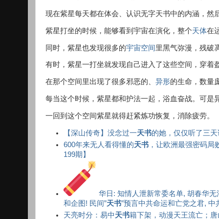
现在紫星每天都在体会、认识无字天书中的内涵，然
紫星打坐的时候，能够看到宇宙在演化，整个
天体
在
同时，紫星也发现很多的
宇宙空间
里黑气弥漫，残破
有时，紫星一打坐就发现自己进入了这些空间，穿着
在那个空间里出现了很多邪恶的、
异形
的生命，数量
每当这个时候，紫星都和护法一起，浴血奋战。可是
一回到这个空间紫星就得赶紧炼功恢复，消除疲劳。
【深山传奇】没念过一
天书
的她，仅仅听了三天
600年来无人看得懂的
天书
，让欧洲最强密码局
199期】
华日: 知情人泄新常委名单, 胡春华
和企图! 民间”
天书
”预言中共命运和亡党之君, 中共
天亮时分：易中
天书
籍下架，动漫天王流亡；唐