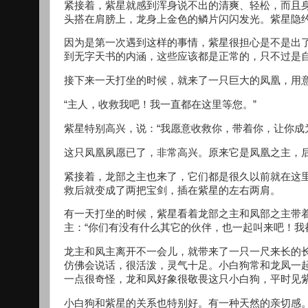
紧接着，紫星就感到浑身说不出的清爽、轻松，而且
头搭在肩膀上，龙身上金色的鳞片闪闪发光。紫星隐
因为是第一次遇到这样的事情，紫星很担心是不是出
到无字天书的内涵，这些应该都是正常的，只不过是
接下来一天打坐的时候，就来了一只巨大的凤凰，用
“主人，收救我吧！我一直都在这里等您。”
紫星特别高兴，说：“我愿意收救你，带着你，让你成
这只凤凰夙愿已了，非常高兴。原来它是凤凰之主，
紧接着，龙部之主也来了，它们都是很久以前就在这
救后就变成了两把宝剑，插在紫星的左右两肩。
有一天打坐的时候，紫星看着龙部之主和凤部之主带
主：“你们有没有什么其它的伙伴，也一起叫来吧！我
龙主和凤主离开不一会儿，就带来了一只一尺来长的
仿佛会说话，很活泼，灵气十足。小白狗常和龙凤一
一点很奇怪，龙和凤好象很敬畏这只小白狗，平时见
小白狗和紫星的关系也特别好。有一种天然的亲切感