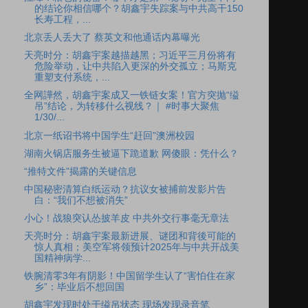
的结论你相信哪个？胡鑫宇失踪案与中共高干150
长寿工程，...
北京丢人丢大了 蔡英文和他通话内幕曝光
天亮时分：胡鑫宇案越描越黑；习近平三月份将有
危险举动，让中共陷入更深的外交孤立；马斯克
重塑支付系统，...
全网譁然，胡鑫宇案成又一铁链女案！官方突抛“缢
吊”结论，为转移什么视线？｜ #时事大聚焦
1/30/...
北京一纸诏书将中国学生“赶回”澳洲校园
湖南火锅店服务生被逼下跪道歉 网傻眼：凭什么？
“推特文件”揭露的关键信息
中国秘密清算白纸运动？抗议女被捕前发影片告
白：“我们不想被消失”
小心！战狼突认怂披羊皮 中共外交行事毫无章法
天亮时分：胡鑫宇案最新进展、谜团和背後可能的
惊人真相；美空军将领预计2025年与中共开战美
国精神病学...
铁腕清零3年有阴影！中国留学生认了“害怕住在家
乡”：毕业后不想回国
胡鑫宇发现时处于缢吊状态 现场发现录音笔