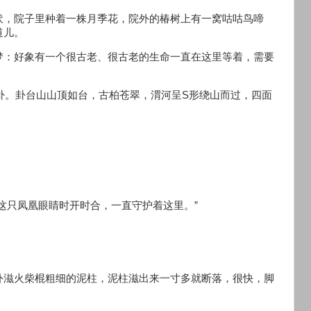
伏，院子里种着一株月季花，院外的椿树上有一窝咕咕鸟啼
道儿。
梦：好象有一个很古老、很古老的生命一直在这里等着，需要
八卦。卦台山山顶如台，古柏苍翠，渭河呈S形绕山而过，四面
这只凤凰眼睛时开时合，一直守护着这里。”
外滋火柴棍粗细的泥柱，泥柱滋出来一寸多就断落，很快，脚