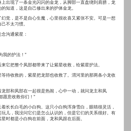
身上出现了一条金光闪闪的金龙，从脚部一直盘绕到肩膀，龙
约的知道，这是自己修出来的护体金龙。
了幻觉，是不是自心生魔，心里很欢喜又紧张不安。可是一想
自己不太习惯。
意念沟通紫星：
为我的护法！”
后来它把整个凤部都带来了让紫星收救，给紫星护法。
里等待收救的，紫星把龙部也收救了。渭河里的那两条小龙收
着龙部和凤部在一起很是热闹，心中一动，就问龙主和凤
都愿意收救你们！”
长着长长白毛的小白狗。这只小白狗浑身雪白，眼睛很灵活，
起玩儿，我没问它们是怎么认识的，但是它们的关系很好。有
紫星时都是小白狗在前面，龙和凤跟在后面。
。