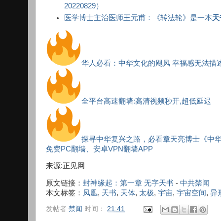
20220829）
医学博士主治医师王元甫：《转法轮》是一本
天
华人必看：中华文化的飓风 幸福感无法描
全平台高速翻墙:高清视频秒开,超低延迟
探寻中华复兴之路，必看章天亮博士《中
免费PC翻墙、安卓VPN翻墙APP
来源:正见网
原文链接：
封神缘起：第一章 无字天书
-
中共禁闻
本文标签：
凤凰
,
天书
,
天体
,
太极
,
宇宙
,
宇宙空间
,
异
发帖者
禁闻
时间：
21:41