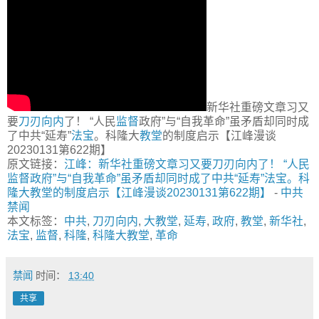
新华社重磅文章习又
要
刀刃向内
了！ “人民
监督
政府”与“自我革命”虽矛盾却同时成
了中共“延寿”
法宝
。科隆大
教堂
的制度启示【江峰漫谈
20230131第622期】
原文链接：
江峰：新华社重磅文章习又要刀刃向内了！ “人民
监督政府”与“自我革命”虽矛盾却同时成了中共“延寿”法宝。科
隆大教堂的制度启示【江峰漫谈20230131第622期】
-
中共
禁闻
本文标签：
中共
,
刀刃向内
,
大教堂
,
延寿
,
政府
,
教堂
,
新华社
,
法宝
,
监督
,
科隆
,
科隆大教堂
,
革命
禁闻
时间：
13:40
共享