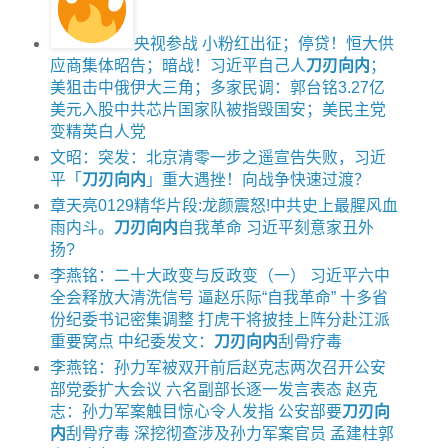
央视参战 小粉红出征；停贷！恒大供
应商集体昭告；暗战！习近平自己人
刀刃向内
；
美狙击中俄伊大三角；多家民调：郭台铭3.27亿
美元入股中共芯片国家队被指毁国安；美民主党
变精英白人党
文昭：突发：北京清零一步之遥宣告失败，习近
平「
刀刃向内
」重大遇挫！向战争快速过渡？
章天亮0129精华片段:龙颜震怒!中共史上最腥风血
雨内斗。
刀刃向内
自我革命 习近平刻意家丑外
扬?
李燕铭：二十大政变与反政变（一） 习近平六中
全会释放大清洗信号 逼赵乐际“自我革命” 十多省
份纪委书记密集调整 打虎干将披挂上阵分赴江派
重要窝点 中纪委发文：
刀刃向内
刮骨疗毒
李燕铭：孙力军被双开前后赵克志两次召开公安
部党委扩大会议 六名副部长逐一发言表态 赵克
志：孙力军案触目惊心令人发指 公安部要
刀刃向
内
刮骨疗毒 深挖彻查涉及孙力军案官员 孟建柱郭