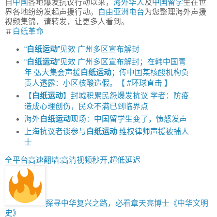
自
中国
各地爆发抗议行动以来，
海外华人
及
中国留学
生在世
界各地纷纷发起声援行动。
自由亚洲电台
为您整理海外声援
视频集锦，请转发，让更多人看到。
＃
白纸革命
“
白纸运动
”见效 广州多区宣布解封
“
白纸运动
”见效 广州多区宣布解封；在韩中国青
年 弘大集会声援
白纸运动
；传中国某核酸机构负
责人透露：小区核酸造假。【 #环球直击 】
【
白纸运动
】封城积累民怨爆发抗议 学者：防疫
造成心理创伤，民众不满已到临界点
海外
白纸运动
现场：中国留学生变了，愤怒发声
上海抗议者谈参与
白纸运动
维权律师声援被捕人
士
全平台高速翻墙:高清视频秒开,超低延迟
探寻中华复兴之路，必看章天亮博士《中华文明
史》