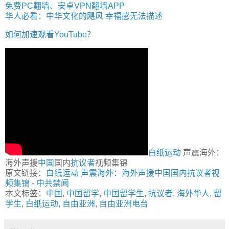
免费PC翻墙、安卓VPN翻墙APP
华人必看：中华文化的飓风 幸福感无法描述
如何加速观看YouTube？
白纸运动
声震海外：
海外声援
中国
国内
抗议者
视频集锦
原文链接：
白纸运动 声震海外：海外声援中国国内抗议者视
频集锦
-
中共禁闻
本文标签：
中国
,
中国留学
,
中国留学生
,
抗议者
,
海外华人
,
留
学生
,
白纸运动
,
自由亚洲
,
自由亚洲电台