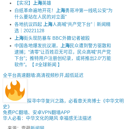
【实况】
上海
英雄
白纸革命遍地开花！
上海
勇哥冲第一线吼公安“为
什么要站在人民的对立面”
各地抗议四起
上海
人高喊“共产党下台”｜新闻精
选｜20221128
上海
街头现防暴车 BBC外籍记者被殴
中国各地爆发抗议潮，
上海
民众遭到警方驱散和
逮捕；“清零”让百姓忍无可忍，民众高喊“共产党
下台”；推特用户注册创纪录，或将推出2.0“万能
软件”。【 #全球新闻 】
全平台高速翻墙:高清视频秒开,超低延迟
探寻中华复兴之路，必看章天亮博士《中华文明
史》
免费PC翻墙、安卓VPN翻墙APP
华人必看：中华文化的飓风 幸福感无法描述
来源：壹𬞟
新闻网