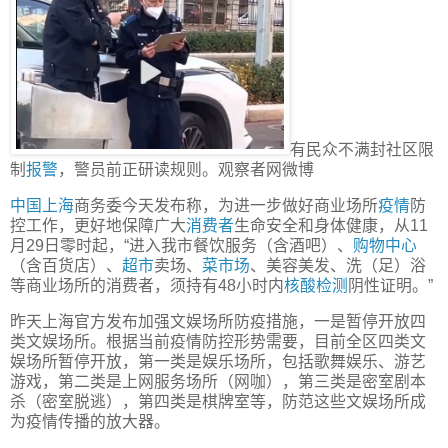
有民众不满封社区限
制
报警
，警员前正研读规则。观察者网微博
中国上海
商务委今天发布称，为进一步做好商业场所
疫情
防
控工作，更好地保障广大
消费者
生命安全和身体健康，从11
月29日零时起，“进入我市餐饮服务（含酒吧）、
购物中心
（含百货店）、
超市
卖场、
菜市场
、美容美发、洗（足）浴
等商业场所的消费者，须持有48小时内
核酸检测
阴性证明。”
昨天上海官方发布加强文娱场所防疫措施，一是暂停开放四
类文娱场所。根据当前疫情防控形势需要，目前全区四类文
娱场所暂停开放，第一类是娱乐场所，包括歌舞娱乐、游艺
游戏，第二类是上网服务场所（网咖），第三类是密室剧本
杀（密室脱逃），第四类是棋牌室等，防范这些文娱场所成
为疫情传播的放大器。