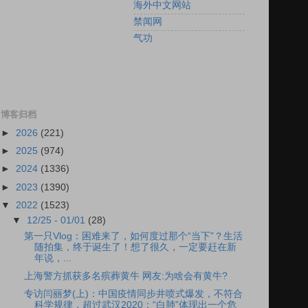
海外中文网站
禁闻网
气功
博客归档
►
2026
(221)
►
2025
(974)
►
2024
(1336)
►
2023
(1390)
▼
2022
(1523)
▼
12/25 - 01/01
(28)
第一只Vlog：困难来了，如何度过那个“当下”？生活
随拍集，终于诞生了！想了很久，一定要赶在新
年说，...
上海警方抓获多名殡葬黄牛 网友:为啥会有黄牛?
专访闫丽梦(上)：中国疫情同步井喷式爆发，不符合
科学规律，超过武汉2020；“白肺”体现出一个危