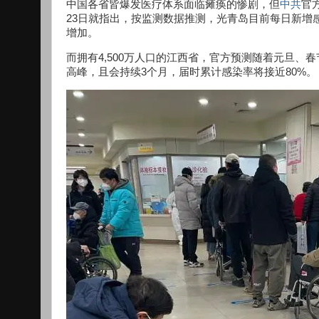
中国各省皆爆发医疗体系面临瘫痪的惨剧，但
中共
官
23日就指出，按监测数据推测，光青岛目前每日新增感染
增加。
而拥有4,500万人口的江西省，官方预测随着元旦、
高峰，且会持续3个月，届时累计感染率将接近80%。