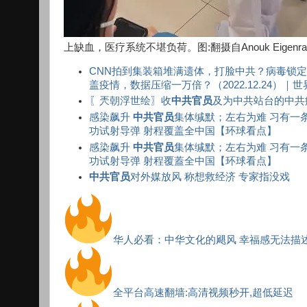
上缺血，医疗系统不堪负荷。图:翻摄自Anouk Eigenr
CNN拍到集装箱堆满遗体，打脸中共？病毒锁
盖疫情，数据压缩一万倍？（2022.12.24）｜
〖兲朝浮世绘〗收
中共官员
及为中共站台的中共
感染飙升
中共官员
集体缄默；左右为难 习有一
功试射导弹 射程覆盖全中国【环球看点】
感染飙升
中共官员
集体缄默；左右为难 习有一
功试射导弹 射程覆蓋全中国【环球看点】
中共官员
对外媒放风 称想救经济 专家指没戏
华人必看：中华文化的飓风 幸福感无法描
全平台高速翻墙:高清视频秒开,超低延迟