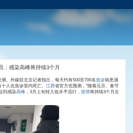
员：感染高峰将持续3个月
。外媒驻北京记者指出，每天约有500至700名
急诊
病患涌
数十人在急诊室内死亡。
江西
省官方也预测，“随着元旦、春节
旬达到感染
高峰
，3月上旬转入低水平流行，
疫情
将持续3个月左