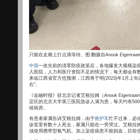
只能在走廊上打点滴等待。图:翻摄自Anouk Eigenra
中国
一改先前的清零防疫政策后，各地爆发大规模染疫
入医院，人力和医疗资院不足的情况下，每天都会有
来临江西省官方也预测，江西将于明(2023)年1月
右”。
《金融时报》驻北京记者艾根拉姆（Anouk Eigen
淀区的北京大学第三医院急诊人满为患，每天约有50
候病房。
有患者家属告诉艾根拉姆，由于
救护车
忙不过来，必
诊室里有数十人死去，家属只能在一旁哭泣。艾根拉
须使用携带型氧气机。加上染疫病患不能捐血，目前