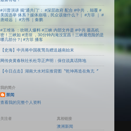
#川普演讲 揭“通共门”： #深层政府 配合 #中共 ，颠覆 #
美国选举 体系？媒体崩塌，民众该做什么？｜ #方菲 ｜ #
唐靖远 ｜ #方伟 ｜秦鹏
#王维洛 ：吹哨人爆料 #三峡 内部文件是 #中共 最高机
密！三峡如 #溃坝 ，30分钟内淹没宜昌！三峡最危险的是
哪几部分？| #方菲 播客
【史海】中共将中国夜莺岛赠送越南始末
网传炎黄春秋社长杜导正声明：保住说真话阵地
【今日点击】湖南大水对应推背图〝乾坤再造在角亢〞
我的简介
禁闻
查看我的完整个人资料
关注者
真相链接
澳洲新闻