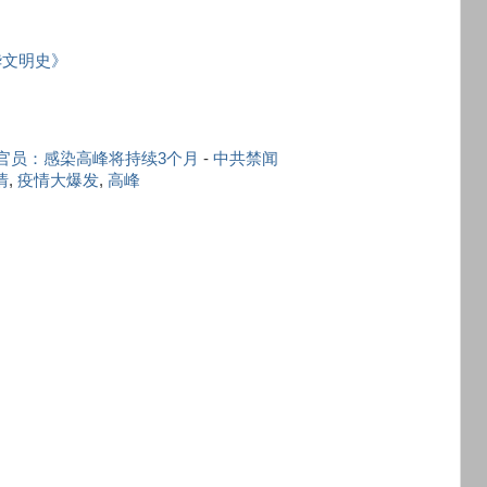
华文明史》
共官员：感染高峰将持续3个月
-
中共禁闻
情
,
疫情大爆发
,
高峰