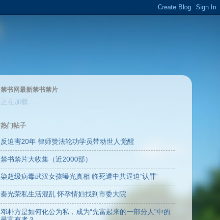
禁书网最新禁书禁片
正在加载...
热门帖子
反迫害20年 律师赞法轮功学员带动世人觉醒
禁书禁片大收集（近2000部）
染超级病毒武汉女孩曝光真相 临死遭中共逼迫“认罪”
秦光荣私生活混乱 怀孕情妇找到市委大院
邓朴方是如何化公为私，成为“先富起来的一部分人”中的
最富有者？