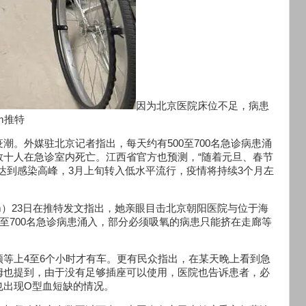
因为北京医院床位不足，病患
am推特
潮。外媒驻北京记者指出，每天约有500至700名急诊病患涌
数十人在急诊室内死亡。江西省官方也预测，“随着元旦、春节
上旬达到感染高峰，3月上旬转入低水平流行，疫情将持续3个月左
raam）23日在推特发文指出，她亲眼目击北京朝阳医院与位于海
0至700名急诊病患涌入，部分必须吸氧的病患只能挤在走廊等
须等上4至6个小时才有车。更有民众指出，在某天晚上看到急
姆也提到，由于没有足够插座可以使用，医院也告诉患者，必
也出现O型血短缺的情况。