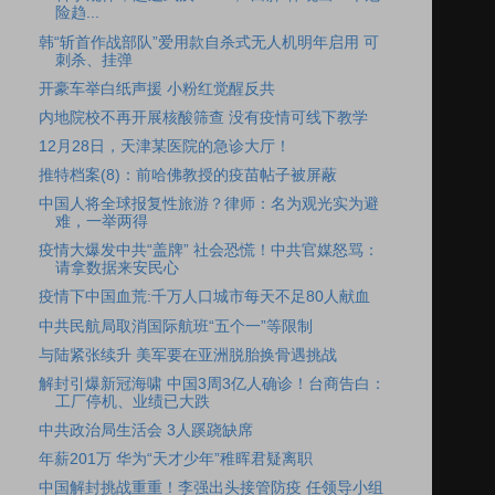
险趋...
韩“斩首作战部队”爱用款自杀式无人机明年启用 可
刺杀、挂弹
开豪车举白纸声援 小粉红觉醒反共
内地院校不再开展核酸筛查 没有疫情可线下教学
12月28日，天津某医院的急诊大厅！
推特档案(8)：前哈佛教授的疫苗帖子被屏蔽
中国人将全球报复性旅游？律师：名为观光实为避
难，一举两得
疫情大爆发中共“盖牌” 社会恐慌！中共官媒怒骂：
请拿数据来安民心
疫情下中国血荒:千万人口城市每天不足80人献血
中共民航局取消国际航班“五个一”等限制
与陆紧张续升 美军要在亚洲脱胎换骨遇挑战
解封引爆新冠海啸 中国3周3亿人确诊！台商告白：
工厂停机、业绩已大跌
中共政治局生活会 3人蹊跷缺席
年薪201万 华为“天才少年”稚晖君疑离职
中国解封挑战重重！李强出头接管防疫 任领导小组