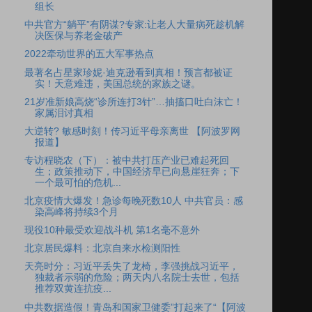
组长
中共官方“躺平”有阴谋?专家:让老人大量病死趁机解
决医保与养老金破产
2022牵动世界的五大军事热点
最著名占星家珍妮·迪克逊看到真相！预言都被证
实！天意难违，美国总统的家族之谜。
21岁准新娘高烧“诊所连打3针”…抽搐口吐白沫亡！
家属泪讨真相
大逆转? 敏感时刻！传习近平母亲离世 【阿波罗网
报道】
专访程晓农（下）：被中共打压产业已难起死回
生；政策推动下，中国经济早已向悬崖狂奔；下
一个最可怕的危机...
北京疫情大爆发！急诊每晚死数10人 中共官员：感
染高峰将持续3个月
现役10种最受欢迎战斗机 第1名毫不意外
北京居民爆料：北京自来水检测阳性
天亮时分：习近平丢失了龙椅，李强挑战习近平，
独裁者示弱的危险；两天内八名院士去世，包括
推荐双黄连抗疫...
中共数据造假！青岛和国家卫健委”打起来了“【阿波