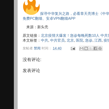
探寻中华复兴之路，必看章天亮博士《中
免费PC翻墙、安卓VPN翻墙APP
来源：新头壳
原文链接：
北京疫情大爆发！急诊每晚死数10人 中
本文标签：
中共
,
中共官员
,
北京
,
医院
,
急诊
,
江西
,
疫
发帖者
禁闻
时间：
14:40
没有评论:
发表评论